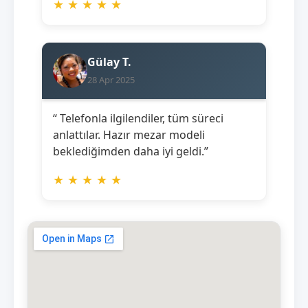
★
★
★
★
★
Gülay T.
28 Apr 2025
“ Telefonla ilgilendiler, tüm süreci
anlattılar. Hazır mezar modeli
beklediğimden daha iyi geldi.”
★
★
★
★
★