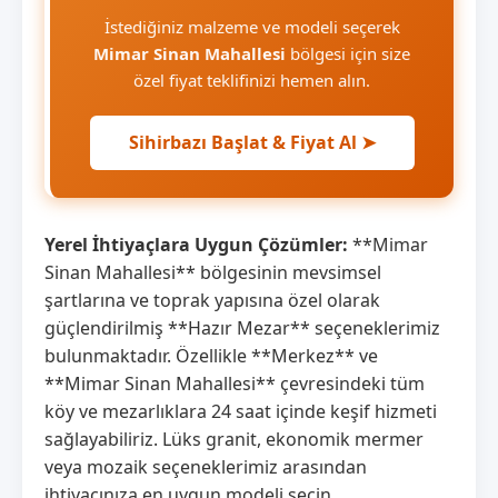
İstediğiniz malzeme ve modeli seçerek
Mimar Sinan Mahallesi
bölgesi için size
özel fiyat teklifinizi hemen alın.
Sihirbazı Başlat & Fiyat Al ➤
Yerel İhtiyaçlara Uygun Çözümler:
**Mimar
Sinan Mahallesi** bölgesinin mevsimsel
şartlarına ve toprak yapısına özel olarak
güçlendirilmiş **Hazır Mezar** seçeneklerimiz
bulunmaktadır. Özellikle **Merkez** ve
**Mimar Sinan Mahallesi** çevresindeki tüm
köy ve mezarlıklara 24 saat içinde keşif hizmeti
sağlayabiliriz. Lüks granit, ekonomik mermer
veya mozaik seçeneklerimiz arasından
ihtiyacınıza en uygun modeli seçin.