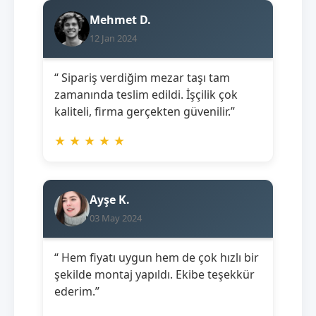
Mehmet D.
12 Jan 2024
“ Sipariş verdiğim mezar taşı tam
zamanında teslim edildi. İşçilik çok
kaliteli, firma gerçekten güvenilir.”
★
★
★
★
★
Ayşe K.
03 May 2024
“ Hem fiyatı uygun hem de çok hızlı bir
şekilde montaj yapıldı. Ekibe teşekkür
ederim.”