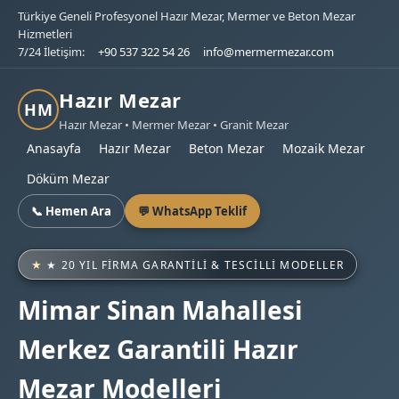
Türkiye Geneli Profesyonel Hazır Mezar, Mermer ve Beton Mezar
Hizmetleri
7/24 İletişim:
+90 537 322 54 26
info@mermermezar.com
Hazır Mezar
HM
Hazır Mezar • Mermer Mezar • Granit Mezar
Anasayfa
Hazır Mezar
Beton Mezar
Mozaik Mezar
Döküm Mezar
📞 Hemen Ara
💬 WhatsApp Teklif
★ 20 YIL FIRMA GARANTILI & TESCILLI MODELLER
Mimar Sinan Mahallesi
Merkez Garantili Hazır
Mezar Modelleri