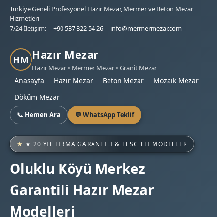
Türkiye Geneli Profesyonel Hazır Mezar, Mermer ve Beton Mezar
Hizmetleri
7/24 İletişim:
+90 537 322 54 26
info@mermermezar.com
Hazır Mezar
HM
Hazır Mezar • Mermer Mezar • Granit Mezar
Anasayfa
Hazır Mezar
Beton Mezar
Mozaik Mezar
Döküm Mezar
📞 Hemen Ara
💬 WhatsApp Teklif
★ 20 YIL FIRMA GARANTILI & TESCILLI MODELLER
Oluklu Köyü Merkez
Garantili Hazır Mezar
Modelleri