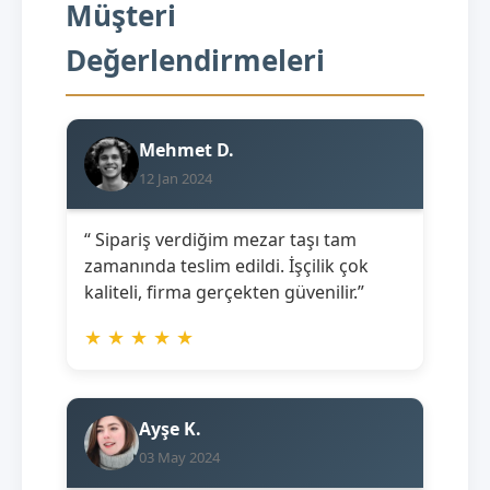
Müşteri
Değerlendirmeleri
Mehmet D.
12 Jan 2024
“ Sipariş verdiğim mezar taşı tam
zamanında teslim edildi. İşçilik çok
kaliteli, firma gerçekten güvenilir.”
★
★
★
★
★
Ayşe K.
03 May 2024