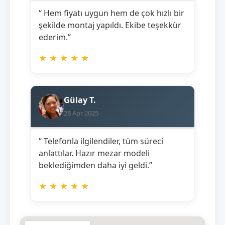
“ Hem fiyatı uygun hem de çok hızlı bir
şekilde montaj yapıldı. Ekibe teşekkür
ederim.”
★
★
★
★
★
Gülay T.
28 Apr 2025
“ Telefonla ilgilendiler, tüm süreci
anlattılar. Hazır mezar modeli
beklediğimden daha iyi geldi.”
★
★
★
★
★