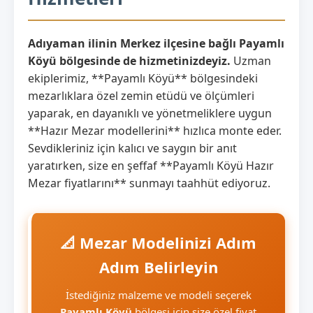
Adıyaman ilinin Merkez ilçesine bağlı Payamlı
Köyü bölgesinde de hizmetinizdeyiz.
Uzman
ekiplerimiz, **Payamlı Köyü** bölgesindeki
mezarlıklara özel zemin etüdü ve ölçümleri
yaparak, en dayanıklı ve yönetmeliklere uygun
**Hazır Mezar modellerini** hızlıca monte eder.
Sevdikleriniz için kalıcı ve saygın bir anıt
yaratırken, size en şeffaf **Payamlı Köyü Hazır
Mezar fiyatlarını** sunmayı taahhüt ediyoruz.
📐 Mezar Modelinizi Adım
Adım Belirleyin
İstediğiniz malzeme ve modeli seçerek
Payamlı Köyü
bölgesi için size özel fiyat