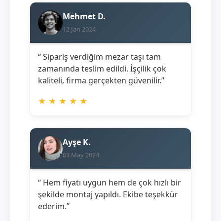
Mehmet D.
12 Jan 2024
“ Sipariş verdiğim mezar taşı tam
zamanında teslim edildi. İşçilik çok
kaliteli, firma gerçekten güvenilir.”
★
★
★
★
★
Ayşe K.
03 May 2024
“ Hem fiyatı uygun hem de çok hızlı bir
şekilde montaj yapıldı. Ekibe teşekkür
ederim.”