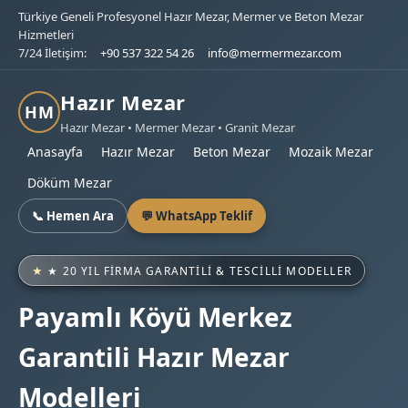
Türkiye Geneli Profesyonel Hazır Mezar, Mermer ve Beton Mezar
Hizmetleri
7/24 İletişim:
+90 537 322 54 26
info@mermermezar.com
Hazır Mezar
HM
Hazır Mezar • Mermer Mezar • Granit Mezar
Anasayfa
Hazır Mezar
Beton Mezar
Mozaik Mezar
Döküm Mezar
📞 Hemen Ara
💬 WhatsApp Teklif
★ 20 YIL FIRMA GARANTILI & TESCILLI MODELLER
Payamlı Köyü Merkez
Garantili Hazır Mezar
Modelleri