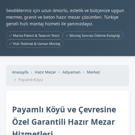
Sevdikleriniz için uzun ömürlü, estetik ve bütçenize uygun
mermer, granit ve beton hazır mezar çözümleri. Türkiye
geneli hızlı montaj hizmeti ile yanınızdayız.
✅ Marka Patent & Tasarım Tescil
✅ Montaj Sonrası Ödeme Kolaylığı
✅ Hızlı Teslimat & Uzman Montaj
Anasayfa
Hazır Mezar
Adıyaman
Merkez
Payamlı Köyü
Payamlı Köyü ve Çevresine
Özel Garantili Hazır Mezar
Hizmetleri