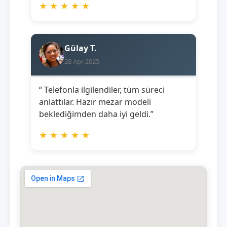
★
★
★
★
★
Gülay T.
28 Apr 2025
“ Telefonla ilgilendiler, tüm süreci
anlattılar. Hazır mezar modeli
beklediğimden daha iyi geldi.”
★
★
★
★
★