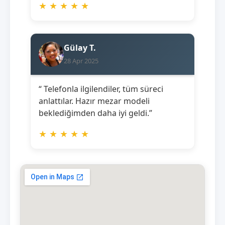
★
★
★
★
★
Gülay T.
28 Apr 2025
“ Telefonla ilgilendiler, tüm süreci
anlattılar. Hazır mezar modeli
beklediğimden daha iyi geldi.”
★
★
★
★
★