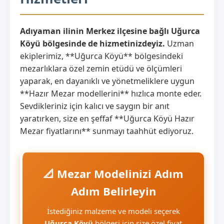
Adıyaman ilinin Merkez ilçesine bağlı Uğurca
Köyü bölgesinde de hizmetinizdeyiz.
Uzman
ekiplerimiz, **Uğurca Köyü** bölgesindeki
mezarlıklara özel zemin etüdü ve ölçümleri
yaparak, en dayanıklı ve yönetmeliklere uygun
**Hazır Mezar modellerini** hızlıca monte eder.
Sevdikleriniz için kalıcı ve saygın bir anıt
yaratırken, size en şeffaf **Uğurca Köyü Hazır
Mezar fiyatlarını** sunmayı taahhüt ediyoruz.
📐 Mezar Modelinizi Adım
Adım Belirleyin
İstediğiniz malzeme ve modeli seçerek
Uğurca Köyü
bölgesi için size özel fiyat