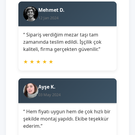
Mehmet D.
12 Jan 2024
“ Sipariş verdiğim mezar taşı tam
zamanında teslim edildi. İşçilik çok
kaliteli, firma gerçekten güvenilir.”
★
★
★
★
★
Ayşe K.
03 May 2024
“ Hem fiyatı uygun hem de çok hızlı bir
şekilde montaj yapıldı. Ekibe teşekkür
ederim.”