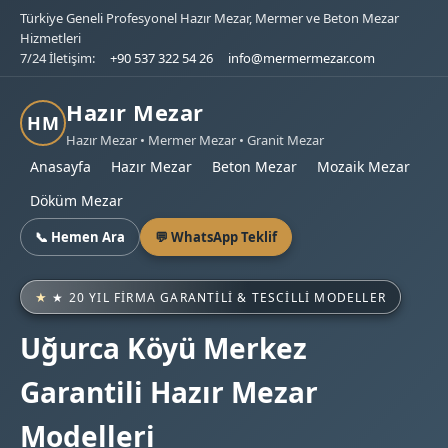
Türkiye Geneli Profesyonel Hazır Mezar, Mermer ve Beton Mezar
Hizmetleri
7/24 İletişim:
+90 537 322 54 26
info@mermermezar.com
Hazır Mezar
HM
Hazır Mezar • Mermer Mezar • Granit Mezar
Anasayfa
Hazır Mezar
Beton Mezar
Mozaik Mezar
Döküm Mezar
📞 Hemen Ara
💬 WhatsApp Teklif
★ 20 YIL FIRMA GARANTILI & TESCILLI MODELLER
Uğurca Köyü Merkez
Garantili Hazır Mezar
Modelleri