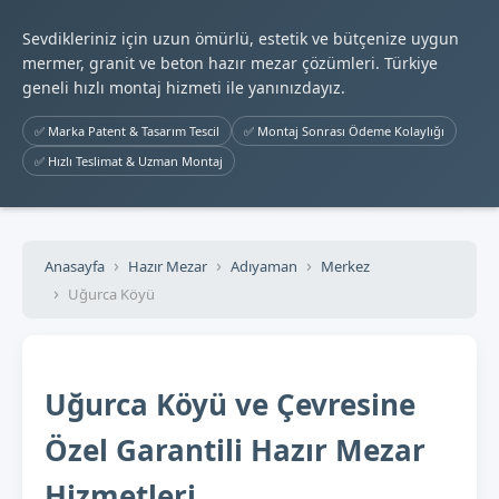
Sevdikleriniz için uzun ömürlü, estetik ve bütçenize uygun
mermer, granit ve beton hazır mezar çözümleri. Türkiye
geneli hızlı montaj hizmeti ile yanınızdayız.
✅ Marka Patent & Tasarım Tescil
✅ Montaj Sonrası Ödeme Kolaylığı
✅ Hızlı Teslimat & Uzman Montaj
Anasayfa
Hazır Mezar
Adıyaman
Merkez
Uğurca Köyü
Uğurca Köyü ve Çevresine
Özel Garantili Hazır Mezar
Hizmetleri