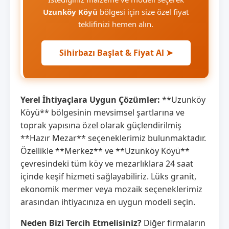
Uzunköy Köyü
bölgesi için size özel fiyat
teklifinizi hemen alın.
Sihirbazı Başlat & Fiyat Al ➤
Yerel İhtiyaçlara Uygun Çözümler:
**Uzunköy
Köyü** bölgesinin mevsimsel şartlarına ve
toprak yapısına özel olarak güçlendirilmiş
**Hazır Mezar** seçeneklerimiz bulunmaktadır.
Özellikle **Merkez** ve **Uzunköy Köyü**
çevresindeki tüm köy ve mezarlıklara 24 saat
içinde keşif hizmeti sağlayabiliriz. Lüks granit,
ekonomik mermer veya mozaik seçeneklerimiz
arasından ihtiyacınıza en uygun modeli seçin.
Neden Bizi Tercih Etmelisiniz?
Diğer firmaların