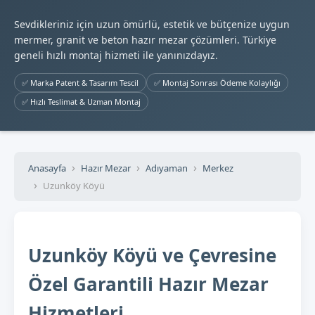
Sevdikleriniz için uzun ömürlü, estetik ve bütçenize uygun
mermer, granit ve beton hazır mezar çözümleri. Türkiye
geneli hızlı montaj hizmeti ile yanınızdayız.
✅ Marka Patent & Tasarım Tescil
✅ Montaj Sonrası Ödeme Kolaylığı
✅ Hızlı Teslimat & Uzman Montaj
Anasayfa
Hazır Mezar
Adıyaman
Merkez
Uzunköy Köyü
Uzunköy Köyü ve Çevresine
Özel Garantili Hazır Mezar
Hizmetleri