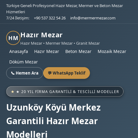
Türkiye Geneli Profesyonel Hazır Mezar, Mermer ve Beton Mezar
Hizmetleri
7/24 İletişim:
+90 537 322 54 26
info@mermermezar.com
Hazır Mezar
HM
Hazır Mezar • Mermer Mezar • Granit Mezar
Anasayfa
Hazır Mezar
Beton Mezar
Mozaik Mezar
Döküm Mezar
📞 Hemen Ara
💬 WhatsApp Teklif
★ 20 YIL FIRMA GARANTILI & TESCILLI MODELLER
Uzunköy Köyü Merkez
Garantili Hazır Mezar
Modelleri