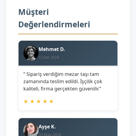
Müşteri
Değerlendirmeleri
Mehmet D.
12 Jan 2024
“ Sipariş verdiğim mezar taşı tam
zamanında teslim edildi. İşçilik çok
kaliteli, firma gerçekten güvenilir.”
★
★
★
★
★
Ayşe K.
03 May 2024