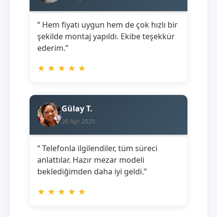
“ Hem fiyatı uygun hem de çok hızlı bir
şekilde montaj yapıldı. Ekibe teşekkür
ederim.”
★
★
★
★
★
Gülay T.
28 Apr 2025
“ Telefonla ilgilendiler, tüm süreci
anlattılar. Hazır mezar modeli
beklediğimden daha iyi geldi.”
★
★
★
★
★