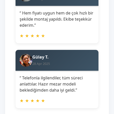
“ Hem fiyatı uygun hem de çok hızlı bir
şekilde montaj yapıldı. Ekibe teşekkür
ederim.”
★
★
★
★
★
Gülay T.
28 Apr 2025
“ Telefonla ilgilendiler, tüm süreci
anlattılar. Hazır mezar modeli
beklediğimden daha iyi geldi.”
★
★
★
★
★