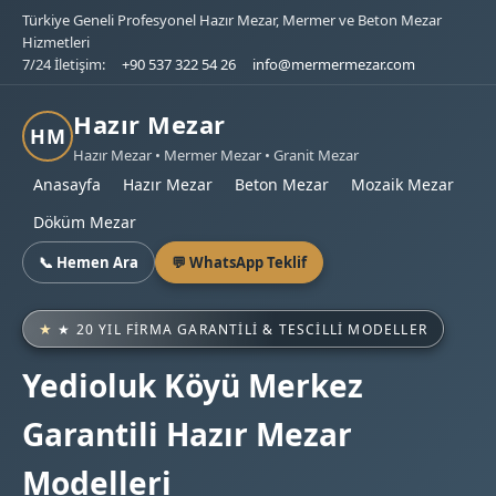
Türkiye Geneli Profesyonel Hazır Mezar, Mermer ve Beton Mezar
Hizmetleri
7/24 İletişim:
+90 537 322 54 26
info@mermermezar.com
Hazır Mezar
HM
Hazır Mezar • Mermer Mezar • Granit Mezar
Anasayfa
Hazır Mezar
Beton Mezar
Mozaik Mezar
Döküm Mezar
📞 Hemen Ara
💬 WhatsApp Teklif
★ 20 YIL FIRMA GARANTILI & TESCILLI MODELLER
Yedioluk Köyü Merkez
Garantili Hazır Mezar
Modelleri