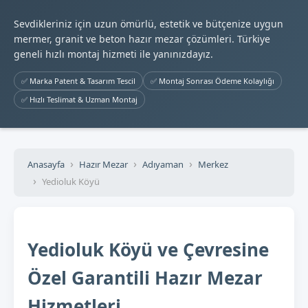
Sevdikleriniz için uzun ömürlü, estetik ve bütçenize uygun
mermer, granit ve beton hazır mezar çözümleri. Türkiye
geneli hızlı montaj hizmeti ile yanınızdayız.
✅ Marka Patent & Tasarım Tescil
✅ Montaj Sonrası Ödeme Kolaylığı
✅ Hızlı Teslimat & Uzman Montaj
Anasayfa
Hazır Mezar
Adıyaman
Merkez
Yedioluk Köyü
Yedioluk Köyü ve Çevresine
Özel Garantili Hazır Mezar
Hizmetleri