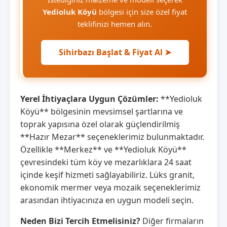
Yedioluk Köyü
bölgesi için size özel fiyat
teklifinizi hemen alın.
Sihirbazı Başlat & Fiyat Al ➤
Yerel İhtiyaçlara Uygun Çözümler:
**Yedioluk
Köyü** bölgesinin mevsimsel şartlarına ve
toprak yapısına özel olarak güçlendirilmiş
**Hazır Mezar** seçeneklerimiz bulunmaktadır.
Özellikle **Merkez** ve **Yedioluk Köyü**
çevresindeki tüm köy ve mezarlıklara 24 saat
içinde keşif hizmeti sağlayabiliriz. Lüks granit,
ekonomik mermer veya mozaik seçeneklerimiz
arasından ihtiyacınıza en uygun modeli seçin.
Neden Bizi Tercih Etmelisiniz?
Diğer firmaların