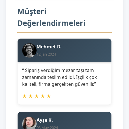
Müşteri
Değerlendirmeleri
Mehmet D.
12 Jan 2024
“ Sipariş verdiğim mezar taşı tam
zamanında teslim edildi. İşçilik çok
kaliteli, firma gerçekten güvenilir.”
★
★
★
★
★
Ayşe K.
03 May 2024