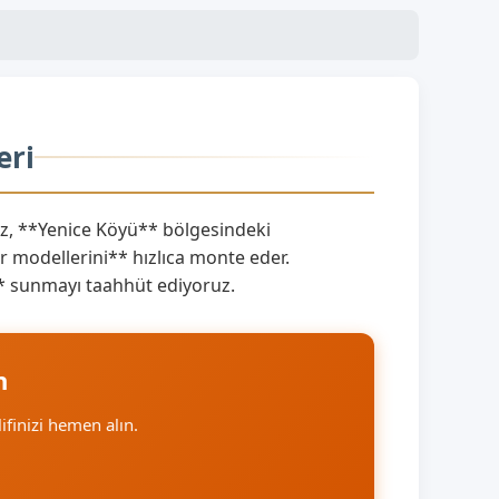
eri
z, **Yenice Köyü** bölgesindeki
 modellerini** hızlıca monte eder.
nı** sunmayı taahhüt ediyoruz.
n
lifinizi hemen alın.