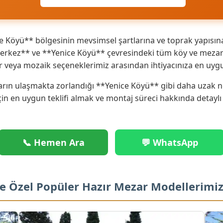
 Köyü** bölgesinin mevsimsel şartlarına ve toprak yapısın
erkez** ve **Yenice Köyü** çevresindeki tüm köy ve mezarlı
r veya mozaik seçeneklerimiz arasından ihtiyacınıza en uyg
rın ulaşmakta zorlandığı **Yenice Köyü** gibi daha uzak nok
çin en uygun teklifi almak ve montaj süreci hakkında detaylı
📞 Hemen Ara
💬 WhatsApp
e Özel Popüler Hazır Mezar Modellerimi