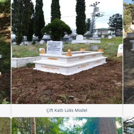
Çift Katlı Lüks Model