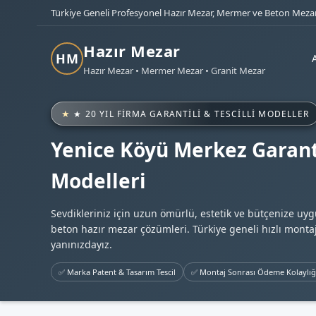
Türkiye Geneli Profesyonel Hazır Mezar, Mermer ve Beton Mezar
Hazır Mezar
HM
Hazır Mezar • Mermer Mezar • Granit Mezar
★ 20 YIL FIRMA GARANTILI & TESCILLI MODELLER
Yenice Köyü Merkez Garant
Modelleri
Sevdikleriniz için uzun ömürlü, estetik ve bütçenize uy
beton hazır mezar çözümleri. Türkiye geneli hızlı montaj
yanınızdayız.
✅ Marka Patent & Tasarım Tescil
✅ Montaj Sonrası Ödeme Kolaylığ