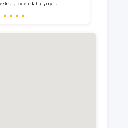
eklediğimden daha iyi geldi.”
★
★
★
★
★