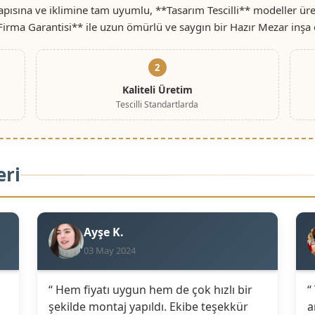
ısına ve iklimine tam uyumlu, **Tasarım Tescilli** modeller üret
 Firma Garantisi** ile uzun ömürlü ve saygın bir Hazır Mezar inşa 
2
Kaliteli Üretim
Tescilli Standartlarda
eri
Ayşe K.
03 May 2024
“ Hem fiyatı uygun hem de çok hızlı bir
“
şekilde montaj yapıldı. Ekibe teşekkür
a