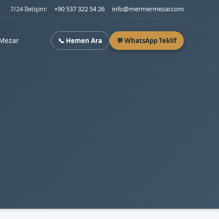
7/24 İletişim:
+90 537 322 54 26
info@mermermezar.com
Mezar
📞 Hemen Ara
💬 WhatsApp Teklif