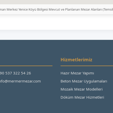
man Merkez Yenice Köyü Bölgesi Mevcut ve Planlanan Mezar Alanları (Temsi
Hizmetlerimiz
+90 537 322 54 26
Hazır Mezar Yapımı
 info@mermermezar.com
Beton Mezar Uygulamaları
Mozaik Mezar Modelleri
Döküm Mezar Hizmetleri