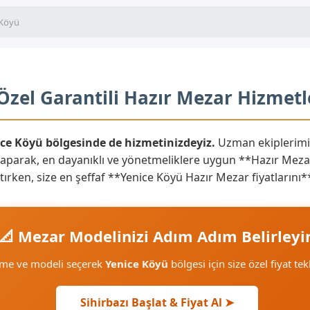
 Köyü
Özel Garantili Hazır Mezar Hizmetl
ice Köyü bölgesinde de hizmetinizdeyiz.
Uzman ekiplerimi
yaparak, en dayanıklı ve yönetmeliklere uygun **Hazır Mezar
aratırken, size en şeffaf **Yenice Köyü Hazır Mezar fiyatları
📐 Mezar Modelinizi Adım Adım Belirleyi
eme ve modeli seçerek
Yenice Köyü
bölgesi için size özel fiyat tek
Sihirbazı Başlat & Fiyat Al ➤