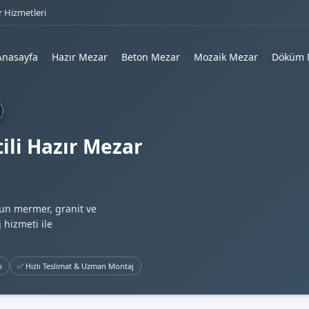
 Hizmetleri
Anasayfa
Hazır Mezar
Beton Mezar
Mozaik Mezar
Döküm 
ili Hazır Mezar
gun mermer, granit ve
 hizmeti ile
ı
✅ Hızlı Teslimat & Uzman Montaj