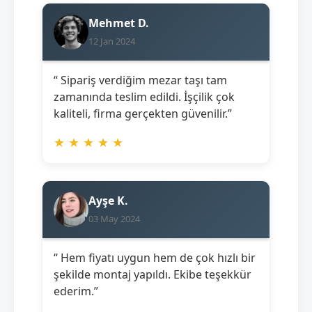
Mehmet D.
12 Jan 2024
“ Sipariş verdiğim mezar taşı tam
zamanında teslim edildi. İşçilik çok
kaliteli, firma gerçekten güvenilir.”
★
★
★
★
★
Ayşe K.
03 May 2024
“ Hem fiyatı uygun hem de çok hızlı bir
şekilde montaj yapıldı. Ekibe teşekkür
ederim.”