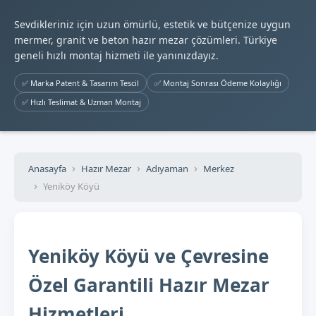
Sevdikleriniz için uzun ömürlü, estetik ve bütçenize uygun
mermer, granit ve beton hazır mezar çözümleri. Türkiye
geneli hızlı montaj hizmeti ile yanınızdayız.
✅ Marka Patent & Tasarım Tescil
✅ Montaj Sonrası Ödeme Kolaylığı
✅ Hızlı Teslimat & Uzman Montaj
Anasayfa
Hazır Mezar
Adıyaman
Merkez
Yeniköy Köyü
Yeniköy Köyü ve Çevresine
Özel Garantili Hazır Mezar
Hizmetleri