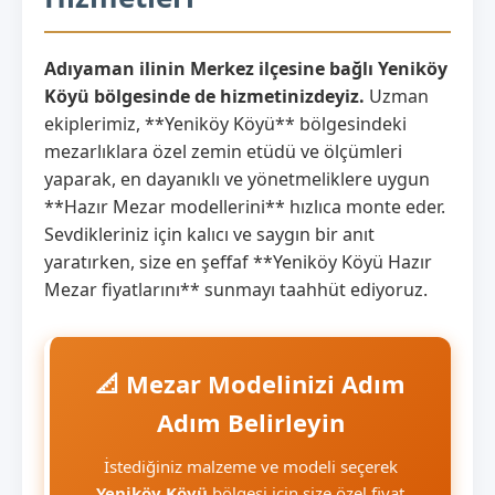
Adıyaman ilinin Merkez ilçesine bağlı Yeniköy
Köyü bölgesinde de hizmetinizdeyiz.
Uzman
ekiplerimiz, **Yeniköy Köyü** bölgesindeki
mezarlıklara özel zemin etüdü ve ölçümleri
yaparak, en dayanıklı ve yönetmeliklere uygun
**Hazır Mezar modellerini** hızlıca monte eder.
Sevdikleriniz için kalıcı ve saygın bir anıt
yaratırken, size en şeffaf **Yeniköy Köyü Hazır
Mezar fiyatlarını** sunmayı taahhüt ediyoruz.
📐 Mezar Modelinizi Adım
Adım Belirleyin
İstediğiniz malzeme ve modeli seçerek
Yeniköy Köyü
bölgesi için size özel fiyat