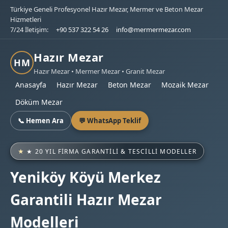
Türkiye Geneli Profesyonel Hazır Mezar, Mermer ve Beton Mezar
Hizmetleri
7/24 İletişim:
+90 537 322 54 26
info@mermermezar.com
Hazır Mezar
HM
Hazır Mezar • Mermer Mezar • Granit Mezar
Anasayfa
Hazır Mezar
Beton Mezar
Mozaik Mezar
Döküm Mezar
📞 Hemen Ara
💬 WhatsApp Teklif
★ 20 YIL FIRMA GARANTILI & TESCILLI MODELLER
Yeniköy Köyü Merkez
Garantili Hazır Mezar
Modelleri