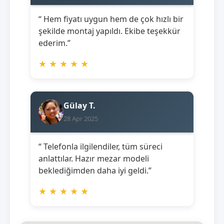
“ Hem fiyatı uygun hem de çok hızlı bir
şekilde montaj yapıldı. Ekibe teşekkür
ederim.”
★
★
★
★
★
Gülay T.
28 Apr 2025
“ Telefonla ilgilendiler, tüm süreci
anlattılar. Hazır mezar modeli
beklediğimden daha iyi geldi.”
★
★
★
★
★