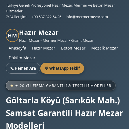
Türkiye Geneli Profesyonel Hazır Mezar, Mermer ve Beton Mezar
Hizmetleri
7/24 İletişim:
+90 537 322 54 26
info@mermermezar.com
Hazır Mezar
HM
Hazır Mezar • Mermer Mezar • Granit Mezar
Anasayfa
Hazır Mezar
Beton Mezar
Mozaik Mezar
Döküm Mezar
📞 Hemen Ara
💬 WhatsApp Teklif
★ 20 YIL FIRMA GARANTILI & TESCILLI MODELLER
Göltarla Köyü (Sarıkök Mah.)
Samsat Garantili Hazır Mezar
Modelleri