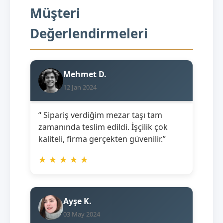
Müşteri
Değerlendirmeleri
Mehmet D.
12 Jan 2024
“ Sipariş verdiğim mezar taşı tam
zamanında teslim edildi. İşçilik çok
kaliteli, firma gerçekten güvenilir.”
★
★
★
★
★
Ayşe K.
03 May 2024