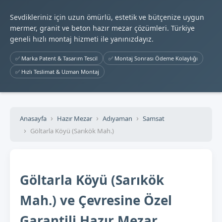
Sevdikleriniz için uzun ömürlü, estetik ve bütçenize uygun
mermer, granit ve beton hazır mezar çözümleri. Türkiye
geneli hızlı montaj hizmeti ile yanınızdayız.
✅ Marka Patent & Tasarım Tescil
✅ Montaj Sonrası Ödeme Kolaylığı
✅ Hızlı Teslimat & Uzman Montaj
Anasayfa
Hazır Mezar
Adıyaman
Samsat
Göltarla Köyü (Sarıkök Mah.)
Göltarla Köyü (Sarıkök
Mah.) ve Çevresine Özel
Garantili Hazır Mezar