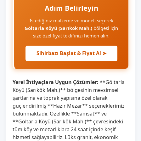
Adım Belirleyin
İstediğiniz malzeme ve modeli seçerek
Göltarla Köyü (Sarıkök Mah.)
bölgesi için
size özel fiyat teklifinizi hemen alın.
Sihirbazı Başlat & Fiyat Al ➤
Yerel İhtiyaçlara Uygun Çözümler:
**Göltarla
Köyü (Sarıkök Mah.)** bölgesinin mevsimsel
şartlarına ve toprak yapısına özel olarak
güçlendirilmiş **Hazır Mezar** seçeneklerimiz
bulunmaktadır. Özellikle **Samsat** ve
**Göltarla Köyü (Sarıkök Mah.)** çevresindeki
tüm köy ve mezarlıklara 24 saat içinde keşif
hizmeti sağlayabiliriz. Lüks granit, ekonomik