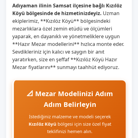
Adıyaman ilinin Samsat ilçesine bağlı Kızılöz
Köyü bölgesinde de hizmetinizdeyiz.
Uzman
ekiplerimiz, **Kızılöz Köyü** bölgesindeki
mezarlıklara özel zemin etüdü ve ölçümleri
yaparak, en dayanıklı ve yönetmeliklere uygun
**Hazır Mezar modellerini** hızlıca monte eder.
Sevdikleriniz için kalıcı ve saygın bir anıt
yaratırken, size en şeffaf **Kızılöz Köyü Hazır
Mezar fiyatlarını** sunmayı taahhüt ediyoruz.
📐 Mezar Modelinizi Adım
Adım Belirleyin
İstediğiniz malzeme ve modeli seçerek
Kızılöz Köyü
bölgesi için size özel fiyat
teklifinizi hemen alın.