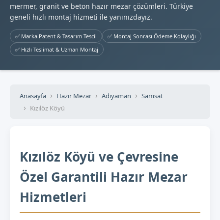
mermer, granit ve beton hazır mezar çözümleri. Türkiye
geneli hızlı montaj hizmeti ile yanınızdayız.
✅ Marka Patent & Tasarım Tescil
✅ Montaj Sonrası Ödeme Kolaylığı
✅ Hızlı Teslimat & Uzman Montaj
Anasayfa
Hazır Mezar
Adıyaman
Samsat
Kızılöz Köyü
Kızılöz Köyü ve Çevresine
Özel Garantili Hazır Mezar
Hizmetleri