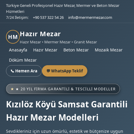
Türkiye Geneli Profesyonel Hazır Mezar, Mermer ve Beton Mezar
Hizmetleri
7/24 İletişim:
+90 537 322 54 26
info@mermermezar.com
Hazır Mezar
HM
Hazır Mezar • Mermer Mezar • Granit Mezar
Anasayfa
Hazır Mezar
Beton Mezar
Mozaik Mezar
Döküm Mezar
📞 Hemen Ara
💬 WhatsApp Teklif
★ 20 YIL FIRMA GARANTILI & TESCILLI MODELLER
Kızılöz Köyü Samsat Garantili
Hazır Mezar Modelleri
Sevdikleriniz için uzun ömürlü, estetik ve bütçenize uygun