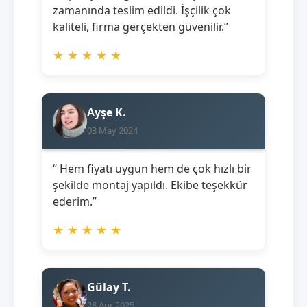
zamanında teslim edildi. İşçilik çok
kaliteli, firma gerçekten güvenilir.”
★
★
★
★
★
Ayşe K.
03 May 2024
“ Hem fiyatı uygun hem de çok hızlı bir
şekilde montaj yapıldı. Ekibe teşekkür
ederim.”
★
★
★
★
★
Gülay T.
28 Apr 2025