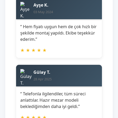
Ayşe K.
03 May 2024
“ Hem fiyatı uygun hem de çok hızlı bir
şekilde montaj yapıldı. Ekibe teşekkür
ederim.”
★
★
★
★
★
Gülay T.
28 Apr 2025
“ Telefonla ilgilendiler, tüm süreci
anlattılar. Hazır mezar modeli
beklediğimden daha iyi geldi.”
★
★
★
★
★