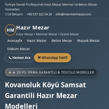
Türkiye Geneli Profesyonel Hazır Mezar, Mermer ve Beton Mezar
Hizmetleri
7/24 İletişim:
+90 537 322 54 26
info@mermermezar.com
Hazır Mezar
HM
Hazır Mezar • Mermer Mezar • Granit Mezar
Anasayfa
Hazır Mezar
Beton Mezar
Mozaik Mezar
Döküm Mezar
📞 Hemen Ara
💬 WhatsApp Teklif
★ 20 YIL FIRMA GARANTILI & TESCILLI MODELLER
Kovanoluk Köyü Samsat
Garantili Hazır Mezar
Modelleri