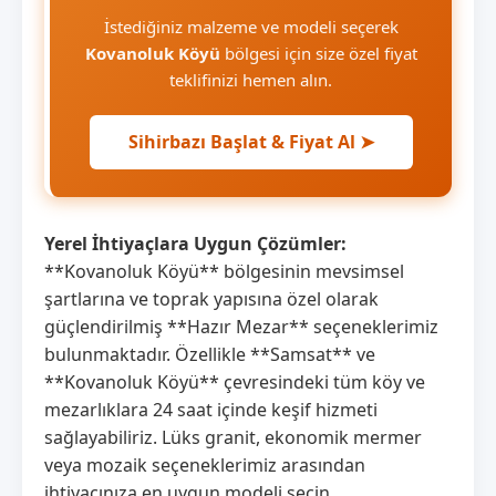
İstediğiniz malzeme ve modeli seçerek
Kovanoluk Köyü
bölgesi için size özel fiyat
teklifinizi hemen alın.
Sihirbazı Başlat & Fiyat Al ➤
Yerel İhtiyaçlara Uygun Çözümler:
**Kovanoluk Köyü** bölgesinin mevsimsel
şartlarına ve toprak yapısına özel olarak
güçlendirilmiş **Hazır Mezar** seçeneklerimiz
bulunmaktadır. Özellikle **Samsat** ve
**Kovanoluk Köyü** çevresindeki tüm köy ve
mezarlıklara 24 saat içinde keşif hizmeti
sağlayabiliriz. Lüks granit, ekonomik mermer
veya mozaik seçeneklerimiz arasından
ihtiyacınıza en uygun modeli seçin.