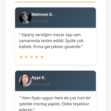
Mehmet D.
12 Jan 2024
“ Sipariş verdiğim mezar taşı tam
zamanında teslim edildi. İşçilik çok
kaliteli, firma gerçekten güvenilir.”
★
★
★
★
★
Ayşe K.
03 May 2024
“ Hem fiyatı uygun hem de çok hızlı bir
şekilde montaj yapıldı. Ekibe teşekkür
ederim.”