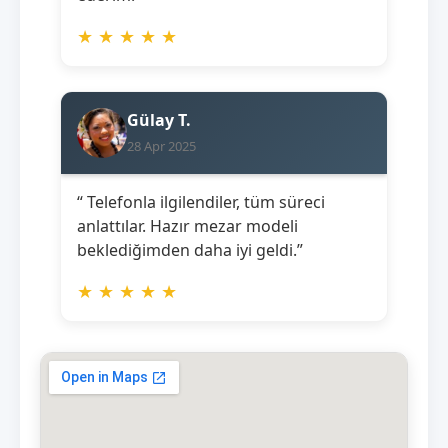
★
★
★
★
★
Gülay T.
28 Apr 2025
“ Telefonla ilgilendiler, tüm süreci
anlattılar. Hazır mezar modeli
beklediğimden daha iyi geldi.”
★
★
★
★
★