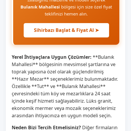
Bulanık Mahallesi
bölgesi için size özel fiyat
teklifinizi hemen alın.
Sihirbazı Başlat & Fiyat Al ➤
Yerel İhtiyaçlara Uygun Çözümler:
**Bulanık
Mahallesi** bölgesinin mevsimsel şartlarına ve
toprak yapısına özel olarak güçlendirilmiş
**Hazır Mezar** seçeneklerimiz bulunmaktadır.
Özellikle **Tut** ve **Bulanık Mahallesi**
çevresindeki tüm köy ve mezarlıklara 24 saat
içinde keşif hizmeti sağlayabiliriz. Lüks granit,
ekonomik mermer veya mozaik seçeneklerimiz
arasından ihtiyacınıza en uygun modeli seçin.
Neden Bizi Tercih Etmelisiniz?
Diğer firmaların