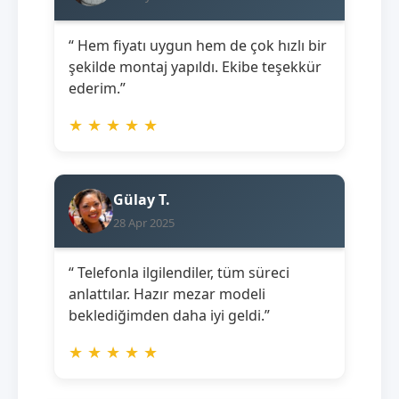
“ Hem fiyatı uygun hem de çok hızlı bir
şekilde montaj yapıldı. Ekibe teşekkür
ederim.”
★
★
★
★
★
Gülay T.
28 Apr 2025
“ Telefonla ilgilendiler, tüm süreci
anlattılar. Hazır mezar modeli
beklediğimden daha iyi geldi.”
★
★
★
★
★