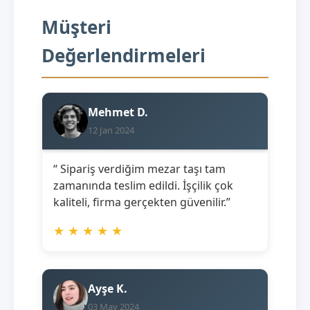
Müşteri
Değerlendirmeleri
Mehmet D.
12 Jan 2024
“ Sipariş verdiğim mezar taşı tam
zamanında teslim edildi. İşçilik çok
kaliteli, firma gerçekten güvenilir.”
★
★
★
★
★
Ayşe K.
03 May 2024