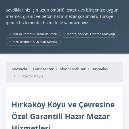
Sevdikleriniz için uzun ömürlü, estetik ve bütçenize uygun
mermer, granit ve beton hazır mezar çözümleri. Türkiye
geneli hızlı montaj hizmeti ile yanınızdayız.
✅ Marka Patent & Tasarım Tescil
✅ Montaj Sonrası Ödeme Kolaylığı
✅ Hızlı Teslimat & Uzman Montaj
Anasayfa
Hazır Mezar
Afyonkarahisar
Başmakçı
Hırkaköy Köyü
Hırkaköy Köyü ve Çevresine
Özel Garantili Hazır Mezar
Hizmetleri