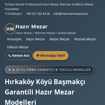
Türkiye Geneli Profesyonel Hazır Mezar, Mermer ve Beton Mezar
Hizmetleri
7/24 İletişim:
+90 537 322 54 26
info@mermermezar.com
Hazır Mezar
HM
Hazır Mezar • Mermer Mezar • Granit Mezar
Anasayfa
Hazır Mezar
Beton Mezar
Mozaik Mezar
Döküm Mezar
📞 Hemen Ara
💬 WhatsApp Teklif
★ 20 YIL FIRMA GARANTILI & TESCILLI MODELLER
Hırkaköy Köyü Başmakçı
Garantili Hazır Mezar
Modelleri