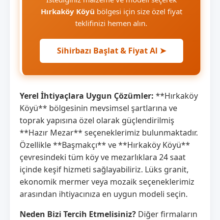
Hırkaköy Köyü
bölgesi için size özel fiyat
teklifinizi hemen alın.
Sihirbazı Başlat & Fiyat Al ➤
Yerel İhtiyaçlara Uygun Çözümler:
**Hırkaköy
Köyü** bölgesinin mevsimsel şartlarına ve
toprak yapısına özel olarak güçlendirilmiş
**Hazır Mezar** seçeneklerimiz bulunmaktadır.
Özellikle **Başmakçı** ve **Hırkaköy Köyü**
çevresindeki tüm köy ve mezarlıklara 24 saat
içinde keşif hizmeti sağlayabiliriz. Lüks granit,
ekonomik mermer veya mozaik seçeneklerimiz
arasından ihtiyacınıza en uygun modeli seçin.
Neden Bizi Tercih Etmelisiniz?
Diğer firmaların