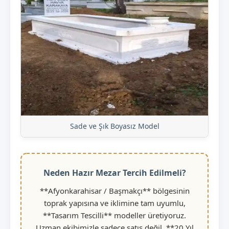
Sade ve Şık Boyasız Model
Neden Hazır Mezar Tercih Edilmeli?
**Afyonkarahisar / Başmakçı** bölgesinin
toprak yapısına ve iklimine tam uyumlu,
**Tasarım Tescilli** modeller üretiyoruz.
Uzman ekibimizle sadece satış değil, **20 Yıl