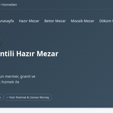
 Hizmetleri
Anasayfa
Hazır Mezar
Beton Mezar
Mozaik Mezar
Döküm 
ntili Hazır Mezar
gun mermer, granit ve
 hizmeti ile
ı
✅ Hızlı Teslimat & Uzman Montaj