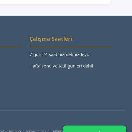
Çalışma Saatleri
7 gün 24 saat hizmetinizdeyiz
Hafta sonu ve tatil günleri dahil
el ve içeriklerin kopyalanması durumunda yasal işlem başlatılacaktır.