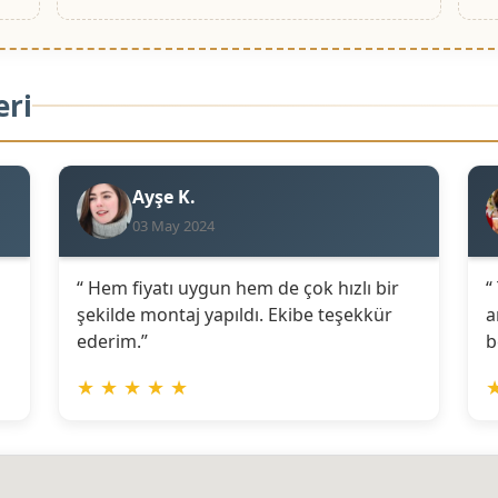
eri
Ayşe K.
03 May 2024
“ Hem fiyatı uygun hem de çok hızlı bir
“
şekilde montaj yapıldı. Ekibe teşekkür
a
ederim.”
b
★
★
★
★
★