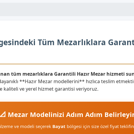
gesindeki Tüm Mezarlıklara Garanti
lunan tüm mezarlıklara Garantili Hazır Mezar hizmeti su
ayanıklı **Hazır Mezar modellerini** hızlıca teslim etmektir
 kaliteli ve yerel hizmet garantisi veriyoruz.
📐 Mezar Modelinizi Adım Adım Belirleyi
alzeme ve modeli seçerek
Bayat
bölgesi için size özel fiyat teklifi