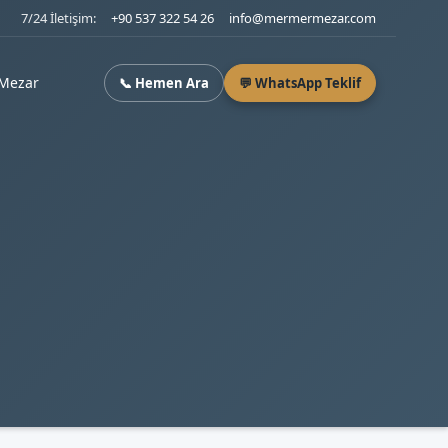
7/24 İletişim:
+90 537 322 54 26
info@mermermezar.com
Mezar
📞 Hemen Ara
💬 WhatsApp Teklif