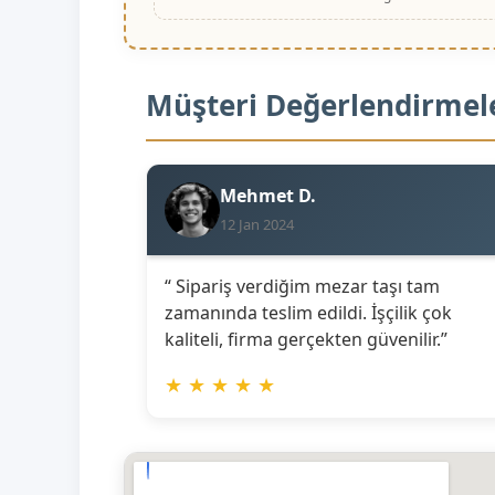
Müşteri Değerlendirmel
Mehmet D.
12 Jan 2024
“ Sipariş verdiğim mezar taşı tam
zamanında teslim edildi. İşçilik çok
kaliteli, firma gerçekten güvenilir.”
★
★
★
★
★