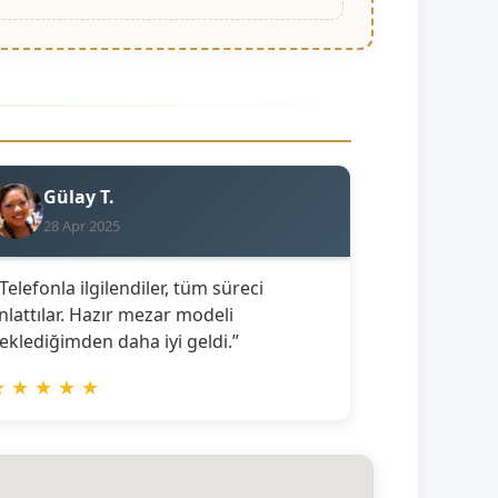
Gülay T.
28 Apr 2025
 Telefonla ilgilendiler, tüm süreci
nlattılar. Hazır mezar modeli
eklediğimden daha iyi geldi.”
★
★
★
★
★