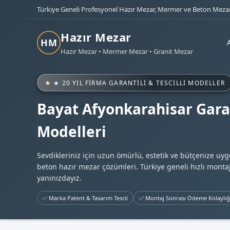
Türkiye Geneli Profesyonel Hazır Mezar, Mermer ve Beton Mezar
Hazır Mezar
HM
Hazır Mezar • Mermer Mezar • Granit Mezar
★ 20 YIL FIRMA GARANTILI & TESCILLI MODELLER
Bayat Afyonkarahisar Gara
Modelleri
Sevdikleriniz için uzun ömürlü, estetik ve bütçenize uy
beton hazır mezar çözümleri. Türkiye geneli hızlı montaj
yanınızdayız.
✅ Marka Patent & Tasarım Tescil
✅ Montaj Sonrası Ödeme Kolaylığ