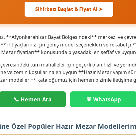
Sihirbazı Başlat & Fiyat Al ➤
z, **Afyonkarahisar Bayat Bölgesindeki** merkezi ve çevre 
ihtiyaçlarınız için geniş model seçenekleri ve rekabetçi **H
 Mezar fiyatları** konusunda piyasadaki en şeffaf ve uygun 
evresindeki tüm mahalleler için geçerli olan hızlı ve yerin
ne ve zemin koşullarına en uygun **Hazır Mezar yapım süre
zar modelleri** kataloğumuz için hemen bizimle iletişime g
📞 Hemen Ara
💬 WhatsApp
ine Özel Popüler Hazır Mezar Modellerim