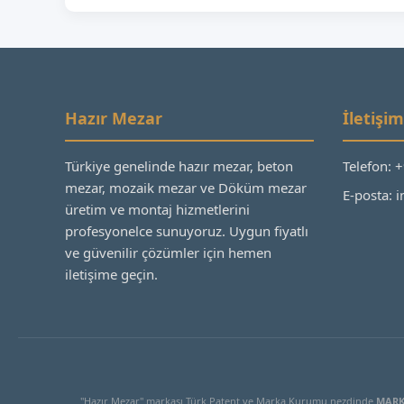
Hazır Mezar
İletişim
Türkiye genelinde hazır mezar, beton
Telefon: 
mezar, mozaik mezar ve Döküm mezar
E-posta:
üretim ve montaj hizmetlerini
profesyonelce sunuyoruz. Uygun fiyatlı
ve güvenilir çözümler için hemen
iletişime geçin.
"Hazır Mezar" markası Türk Patent ve Marka Kurumu nezdinde
MARK