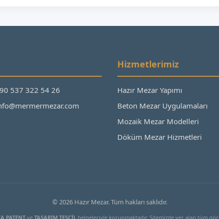
Hizmetlerimiz
+90 537 322 54 26
Hazır Mezar Yapımı
 info@mermermezar.com
Beton Mezar Uygulamaları
Mozaik Mezar Modelleri
Döküm Mezar Hizmetleri
© 2026 Hazır Mezar. Tüm hakları saklıdır.
A PATENT
ve
TASARIM TESCİL
belgeleriyle korunmaktadır. Sitemizde yer alan tüm görs