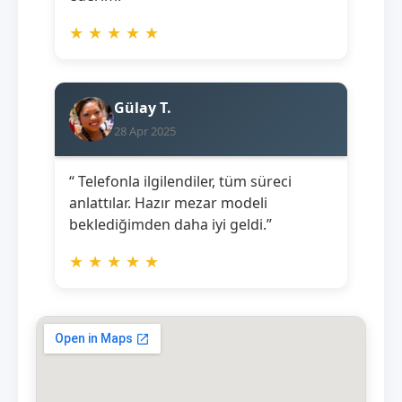
★
★
★
★
★
Gülay T.
28 Apr 2025
“ Telefonla ilgilendiler, tüm süreci
anlattılar. Hazır mezar modeli
beklediğimden daha iyi geldi.”
★
★
★
★
★