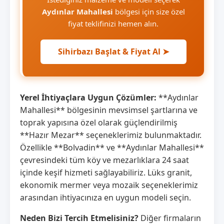
Aydınlar Mahallesi
bölgesi için size özel
fiyat teklifinizi hemen alın.
Sihirbazı Başlat & Fiyat Al ➤
Yerel İhtiyaçlara Uygun Çözümler:
**Aydınlar
Mahallesi** bölgesinin mevsimsel şartlarına ve
toprak yapısına özel olarak güçlendirilmiş
**Hazır Mezar** seçeneklerimiz bulunmaktadır.
Özellikle **Bolvadin** ve **Aydınlar Mahallesi**
çevresindeki tüm köy ve mezarlıklara 24 saat
içinde keşif hizmeti sağlayabiliriz. Lüks granit,
ekonomik mermer veya mozaik seçeneklerimiz
arasından ihtiyacınıza en uygun modeli seçin.
Neden Bizi Tercih Etmelisiniz?
Diğer firmaların