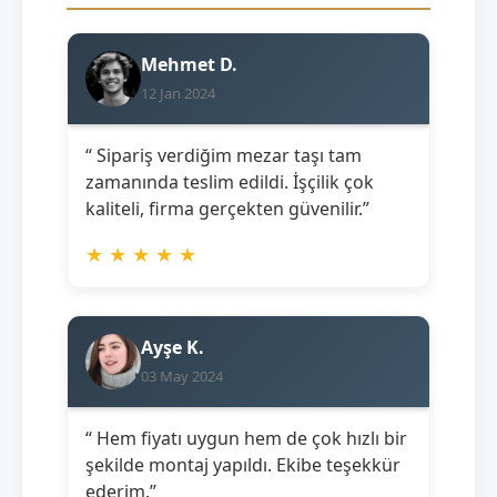
Mehmet D.
12 Jan 2024
“ Sipariş verdiğim mezar taşı tam
zamanında teslim edildi. İşçilik çok
kaliteli, firma gerçekten güvenilir.”
★
★
★
★
★
Ayşe K.
03 May 2024
“ Hem fiyatı uygun hem de çok hızlı bir
şekilde montaj yapıldı. Ekibe teşekkür
ederim.”