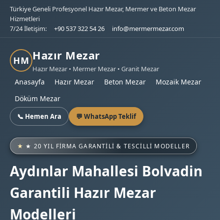
Türkiye Geneli Profesyonel Hazır Mezar, Mermer ve Beton Mezar
Hizmetleri
7/24 İletişim:
+90 537 322 54 26
info@mermermezar.com
Hazır Mezar
HM
Hazır Mezar • Mermer Mezar • Granit Mezar
Anasayfa
Hazır Mezar
Beton Mezar
Mozaik Mezar
Döküm Mezar
📞 Hemen Ara
💬 WhatsApp Teklif
★ 20 YIL FIRMA GARANTILI & TESCILLI MODELLER
Aydınlar Mahallesi Bolvadin
Garantili Hazır Mezar
Modelleri