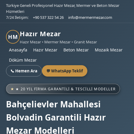
Türkiye Geneli Profesyonel Hazır Mezar, Mermer ve Beton Mezar
Hizmetleri
7/24 İletişim:
+90 537 322 54 26
info@mermermezar.com
Hazır Mezar
HM
Hazır Mezar • Mermer Mezar • Granit Mezar
Anasayfa
Hazır Mezar
Beton Mezar
Mozaik Mezar
Döküm Mezar
📞 Hemen Ara
💬 WhatsApp Teklif
★ 20 YIL FIRMA GARANTILI & TESCILLI MODELLER
Bahçelievler Mahallesi
Bolvadin Garantili Hazır
Mezar Modelleri