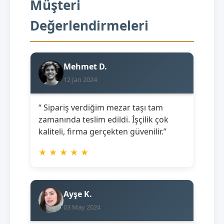
Müşteri
Değerlendirmeleri
Mehmet D.
12 Jan 2024
“ Sipariş verdiğim mezar taşı tam
zamanında teslim edildi. İşçilik çok
kaliteli, firma gerçekten güvenilir.”
★
★
★
★
★
Ayşe K.
03 May 2024