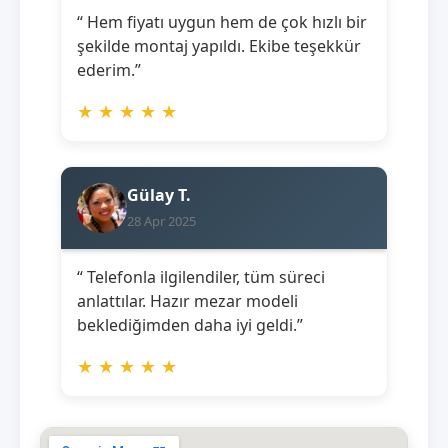
“ Hem fiyatı uygun hem de çok hızlı bir
şekilde montaj yapıldı. Ekibe teşekkür
ederim.”
★
★
★
★
★
Gülay T.
28 Apr 2025
“ Telefonla ilgilendiler, tüm süreci
anlattılar. Hazır mezar modeli
beklediğimden daha iyi geldi.”
★
★
★
★
★