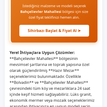
İstediğiniz malzeme ve modeli seçerek
Bahçelievler Mahallesi
bölgesi için size
özel fiyat teklifinizi hemen alın.
Sihirbazı Başlat & Fiyat Al ➤
Yerel İhtiyaçlara Uygun Çözümler:
**Bahçelievler Mahallesi** bölgesinin
mevsimsel şartlarına ve toprak yapısına özel
olarak güçlendirilmiş **Hazır Mezar**
seçeneklerimiz bulunmaktadır. Özellikle
**Bolvadin** ve **Bahçelievler Mahallesi**
çevresindeki tüm köy ve mezarlıklara 24 saat
içinde keşif hizmeti sağlayabiliriz. Lüks granit,
ekonomik mermer veya mozaik seçeneklerimiz
arasından ihtiyacınıza en uygun modeli seçin.