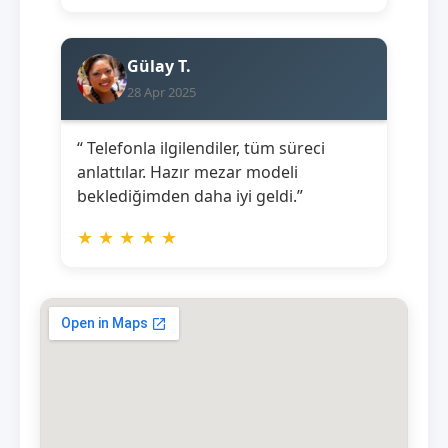
Gülay T.
28 Apr 2025
“ Telefonla ilgilendiler, tüm süreci
anlattılar. Hazır mezar modeli
beklediğimden daha iyi geldi.”
★
★
★
★
★