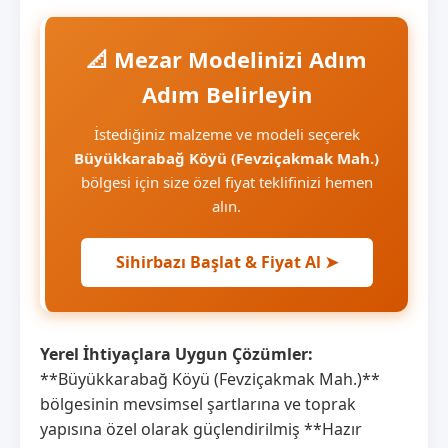
📐 Mezar Modelinizi Adım
Adım Belirleyin
İstediğiniz malzeme ve modeli seçerek
Büyükkarabağ Köyü (Fevziçakmak Mah.)
bölgesi için size özel fiyat teklifinizi hemen
alın.
Sihirbazı Başlat & Fiyat Al ➤
Yerel İhtiyaçlara Uygun Çözümler:
**Büyükkarabağ Köyü (Fevziçakmak Mah.)**
bölgesinin mevsimsel şartlarına ve toprak
yapısına özel olarak güçlendirilmiş **Hazır