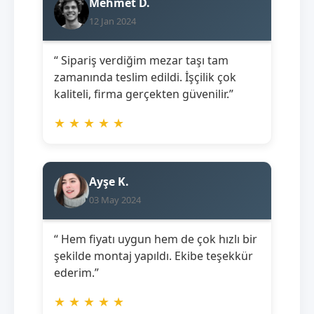
Mehmet D.
12 Jan 2024
“ Sipariş verdiğim mezar taşı tam
zamanında teslim edildi. İşçilik çok
kaliteli, firma gerçekten güvenilir.”
★
★
★
★
★
Ayşe K.
03 May 2024
“ Hem fiyatı uygun hem de çok hızlı bir
şekilde montaj yapıldı. Ekibe teşekkür
ederim.”
★
★
★
★
★