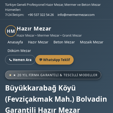
Türkiye Geneli Profesyonel Hazır Mezar, Mermer ve Beton Mezar
Hizmetleri
7/24 İletişim:
+90 537 322 54 26
info@mermermezar.com
Hazır Mezar
HM
Hazır Mezar • Mermer Mezar • Granit Mezar
Anasayfa
Hazır Mezar
Beton Mezar
Mozaik Mezar
Döküm Mezar
📞 Hemen Ara
💬 WhatsApp Teklif
★ 20 YIL FIRMA GARANTILI & TESCILLI MODELLER
Büyükkarabağ Köyü
(Fevziçakmak Mah.) Bolvadin
Garantili Hazır Mezar