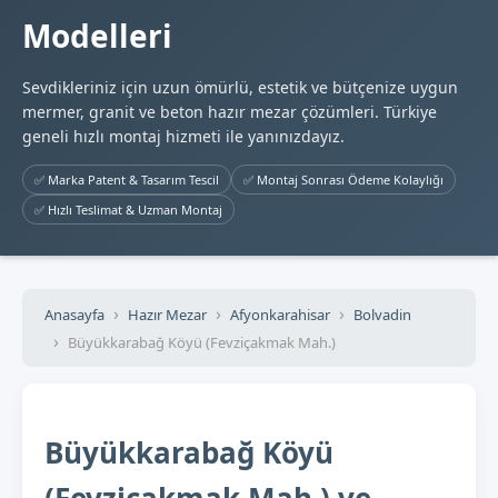
Modelleri
Sevdikleriniz için uzun ömürlü, estetik ve bütçenize uygun
mermer, granit ve beton hazır mezar çözümleri. Türkiye
geneli hızlı montaj hizmeti ile yanınızdayız.
✅ Marka Patent & Tasarım Tescil
✅ Montaj Sonrası Ödeme Kolaylığı
✅ Hızlı Teslimat & Uzman Montaj
Anasayfa
Hazır Mezar
Afyonkarahisar
Bolvadin
Büyükkarabağ Köyü (Fevziçakmak Mah.)
Büyükkarabağ Köyü
(Fevziçakmak Mah.) ve