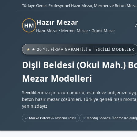
Türkiye Geneli Profesyonel Hazır Mezar, Mermer ve Beton Mezar
Hazır Mezar
HM
Hazır Mezar • Mermer Mezar • Granit Mezar
★ 20 YIL FIRMA GARANTILI & TESCILLI MODELLER
Dişli Beldesi (Okul Mah.) B
Mezar Modelleri
Sevdikleriniz için uzun ömürlü, estetik ve bütçenize uy
beton hazır mezar çözümleri. Türkiye geneli hızlı montaj
yanınızdayız.
✅ Marka Patent & Tasarım Tescil
✅ Montaj Sonrası Ödeme Kolaylığ