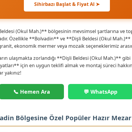
Sihirbazı Başlat & Fiyat Al ➤
Beldesi (Okul Mah.)** bölgesinin mevsimsel şartlarına ve to
r. Özellikle **Bolvadin** ve **Dişli Beldesi (Okul Mah.)**
ks granit, ekonomik mermer veya mozaik seçeneklerimiz arası
rın ulaşmakta zorlandığı **Dişli Beldesi (Okul Mah.)** gibi
iyatları** için en uygun teklifi almak ve montaj süreci hakk
ar yakınız!
📞 Hemen Ara
💬 WhatsApp
lvadin Bölgesine Özel Popüler Hazır Meza