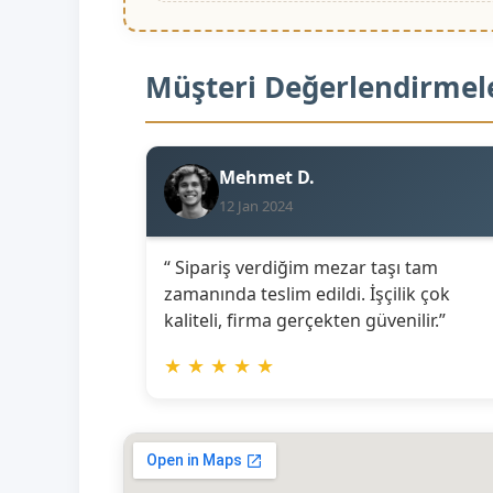
Müşteri Değerlendirmel
Mehmet D.
12 Jan 2024
“ Sipariş verdiğim mezar taşı tam
zamanında teslim edildi. İşçilik çok
kaliteli, firma gerçekten güvenilir.”
★
★
★
★
★