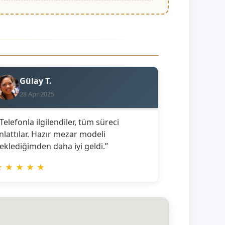
Gülay T.
28 Apr 2025
 Telefonla ilgilendiler, tüm süreci
nlattılar. Hazır mezar modeli
eklediğimden daha iyi geldi.”
★
★
★
★
★