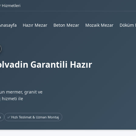
 Hizmetleri
Anasayfa
Hazır Mezar
Beton Mezar
Mozaik Mezar
Döküm 
olvadin Garantili Hazır
gun mermer, granit ve
 hizmeti ile
ı
✅ Hızlı Teslimat & Uzman Montaj