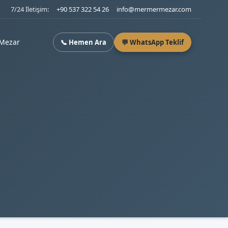
7/24 İletişim:
+90 537 322 54 26
info@mermermezar.com
Mezar
📞 Hemen Ara
💬 WhatsApp Teklif