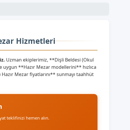
ezar Hizmetleri
iz.
Uzman ekiplerimiz, **Dişli Beldesi (Okul
re uygun **Hazır Mezar modellerini** hızlıca
h.) Hazır Mezar fiyatlarını** sunmayı taahhüt
n
yat teklifinizi hemen alın.