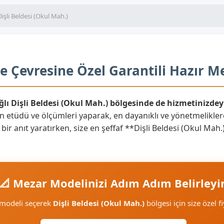
Dişli Beldesi (Okul Mah.)
ve Çevresine Özel Garantili Hazır M
ğlı Dişli Beldesi (Okul Mah.) bölgesinde de hizmetinizdey
n etüdü ve ölçümleri yaparak, en dayanıklı ve yönetmelikle
n bir anıt yaratırken, size en şeffaf **Dişli Beldesi (Okul Ma
📐 Mezar Modelinizi Adım Adım Belirleyi
 modeli seçerek
Dişli Beldesi (Okul Mah.)
bölgesi için size özel fi