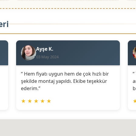
eri
Ayşe K.
03 May 2024
“ Hem fiyatı uygun hem de çok hızlı bir
“
şekilde montaj yapıldı. Ekibe teşekkür
a
ederim.”
b
★
★
★
★
★