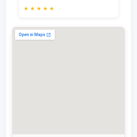
★
★
★
★
★