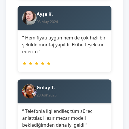
Ayşe K.
03 May 2024
“ Hem fiyatı uygun hem de çok hızlı bir
şekilde montaj yapıldı. Ekibe teşekkür
ederim.”
★
★
★
★
★
Gülay T.
28 Apr 2025
“ Telefonla ilgilendiler, tüm süreci
anlattılar. Hazır mezar modeli
beklediğimden daha iyi geldi.”