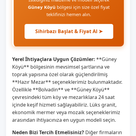
Güney Köyü
bölgesi için size özel fiyat
teklifinizi hemen alın.
Sihirbazı Başlat & Fiyat Al ➤
Yerel İhtiyaçlara Uygun Çözümler:
**Güney
Köyü** bölgesinin mevsimsel şartlarına ve
toprak yapısına özel olarak güçlendirilmiş
**Hazır Mezar** seçeneklerimiz bulunmaktadır.
Özellikle **Bolvadin** ve **Güney Köyü**
çevresindeki tüm köy ve mezarlıklara 24 saat
içinde keşif hizmeti sağlayabiliriz. Lüks granit,
ekonomik mermer veya mozaik seçeneklerimiz
arasından ihtiyacınıza en uygun modeli seçin.
Neden Bizi Tercih Etmelisiniz?
Diğer firmaların