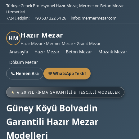
Türkiye Geneli Profesyonel Hazır Mezar, Mermer ve Beton Mezar
Hizmetleri
7/24 İletişim:
+90 537 322 54 26
info@mermermezar.com
Hazır Mezar
HM
Hazır Mezar • Mermer Mezar • Granit Mezar
Anasayfa
Hazır Mezar
Beton Mezar
Mozaik Mezar
Döküm Mezar
📞 Hemen Ara
💬 WhatsApp Teklif
★ 20 YIL FIRMA GARANTILI & TESCILLI MODELLER
Güney Köyü Bolvadin
Garantili Hazır Mezar
Modelleri