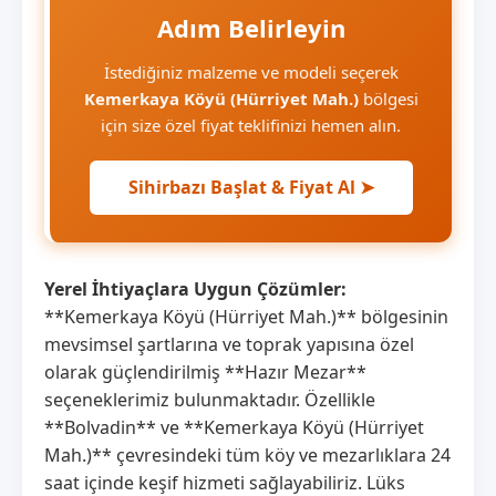
Adım Belirleyin
İstediğiniz malzeme ve modeli seçerek
Kemerkaya Köyü (Hürriyet Mah.)
bölgesi
için size özel fiyat teklifinizi hemen alın.
Sihirbazı Başlat & Fiyat Al ➤
Yerel İhtiyaçlara Uygun Çözümler:
**Kemerkaya Köyü (Hürriyet Mah.)** bölgesinin
mevsimsel şartlarına ve toprak yapısına özel
olarak güçlendirilmiş **Hazır Mezar**
seçeneklerimiz bulunmaktadır. Özellikle
**Bolvadin** ve **Kemerkaya Köyü (Hürriyet
Mah.)** çevresindeki tüm köy ve mezarlıklara 24
saat içinde keşif hizmeti sağlayabiliriz. Lüks