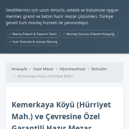
Sevdikleriniz için uzun ömürlü, estetik ve bütçenize uygun
mermer, granit ve beton hazır mezar çözümleri. Türkiye
geneli hızlı montaj hizmeti ile yanınızdayız.
✅ Marka Patent & Tasarım Tescil
✅ Montaj Sonrası Ödeme Kolaylığı
✅ Hızlı Teslimat & Uzman Montaj
Anasayfa
Hazır Mezar
Afyonkarahisar
Bolvadin
Kemerkaya Köyü (Hürriyet Mah.)
Kemerkaya Köyü (Hürriyet
Mah.) ve Çevresine Özel
Garantili Hazır Mezar