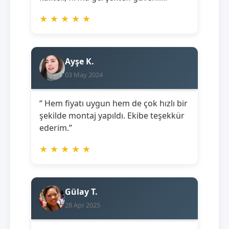
★
★
★
★
★
Ayşe K.
03 May 2024
“ Hem fiyatı uygun hem de çok hızlı bir
şekilde montaj yapıldı. Ekibe teşekkür
ederim.”
★
★
★
★
★
Gülay T.
28 Apr 2025