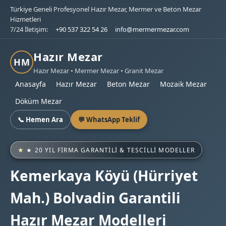
Türkiye Geneli Profesyonel Hazır Mezar, Mermer ve Beton Mezar
Hizmetleri
7/24 İletişim:
+90 537 322 54 26
info@mermermezar.com
Hazır Mezar
HM
Hazır Mezar • Mermer Mezar • Granit Mezar
Anasayfa
Hazır Mezar
Beton Mezar
Mozaik Mezar
Döküm Mezar
📞 Hemen Ara
💬 WhatsApp Teklif
★ 20 YIL FIRMA GARANTILI & TESCILLI MODELLER
Kemerkaya Köyü (Hürriyet
Mah.) Bolvadin Garantili
Hazır Mezar Modelleri