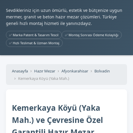
Sevdikleriniz için uzun ömürlü, estetik ve bütçenize uygun
mermer, granit ve beton hazır mezar çözümleri. Türkiye
geneli hızlı montaj hizmeti ile yanınızdayız.
✅ Marka Patent & Tasarım Tescil
✅ Montaj Sonrası Ödeme Kolaylığı
✅ Hızlı Teslimat & Uzman Montaj
Anasayfa
Hazır Mezar
Afyonkarahisar
Bolvadin
Kemerkaya Köyü (Yaka Mah.)
Kemerkaya Köyü (Yaka
Mah.) ve Çevresine Özel
Garantili Hazır Mezar