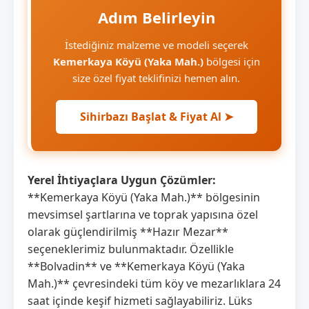
Adım Belirleyin
İstediğiniz malzeme ve modeli seçerek
Kemerkaya Köyü (Yaka Mah.)
bölgesi için
size özel fiyat teklifinizi hemen alın.
Sihirbazı Başlat & Fiyat Al ➤
Yerel İhtiyaçlara Uygun Çözümler:
**Kemerkaya Köyü (Yaka Mah.)** bölgesinin
mevsimsel şartlarına ve toprak yapısına özel
olarak güçlendirilmiş **Hazır Mezar**
seçeneklerimiz bulunmaktadır. Özellikle
**Bolvadin** ve **Kemerkaya Köyü (Yaka
Mah.)** çevresindeki tüm köy ve mezarlıklara 24
saat içinde keşif hizmeti sağlayabiliriz. Lüks