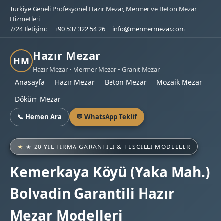
Türkiye Geneli Profesyonel Hazır Mezar, Mermer ve Beton Mezar
Hizmetleri
7/24 İletişim:
+90 537 322 54 26
info@mermermezar.com
Hazır Mezar
HM
Hazır Mezar • Mermer Mezar • Granit Mezar
Anasayfa
Hazır Mezar
Beton Mezar
Mozaik Mezar
Döküm Mezar
📞 Hemen Ara
💬 WhatsApp Teklif
★ 20 YIL FIRMA GARANTILI & TESCILLI MODELLER
Kemerkaya Köyü (Yaka Mah.)
Bolvadin Garantili Hazır
Mezar Modelleri