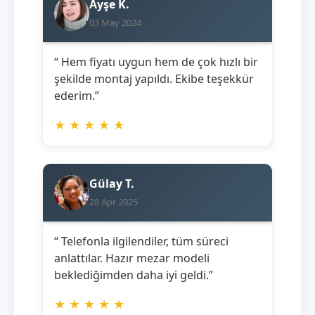
Ayşe K.
03 May 2024
“ Hem fiyatı uygun hem de çok hızlı bir
şekilde montaj yapıldı. Ekibe teşekkür
ederim.”
★
★
★
★
★
Gülay T.
28 Apr 2025
“ Telefonla ilgilendiler, tüm süreci
anlattılar. Hazır mezar modeli
beklediğimden daha iyi geldi.”
★
★
★
★
★