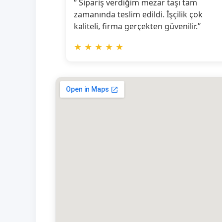
“ Sipariş verdiğim mezar taşı tam
zamanında teslim edildi. İşçilik çok
kaliteli, firma gerçekten güvenilir.”
★
★
★
★
★