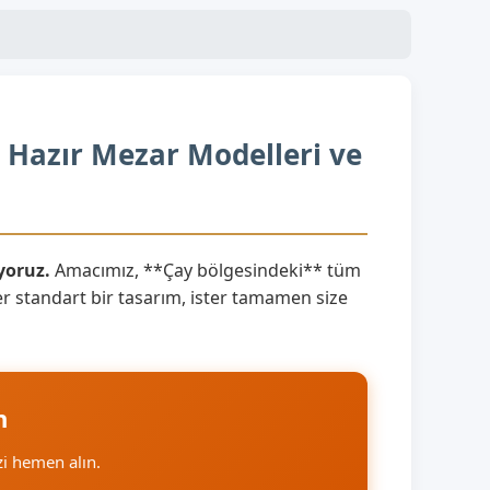
 Hazır Mezar Modelleri ve
yoruz.
Amacımız, **Çay bölgesindeki** tüm
er standart bir tasarım, ister tamamen size
n
izi hemen alın.