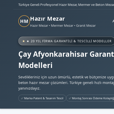
Türkiye Geneli Profesyonel Hazır Mezar, Mermer ve Beton Mezar
Hazır Mezar
HM
Hazır Mezar • Mermer Mezar • Granit Mezar
★ 20 YIL FIRMA GARANTILI & TESCILLI MODELLER
Çay Afyonkarahisar Garanti
Modelleri
Sevdikleriniz için uzun ömürlü, estetik ve bütçenize uy
beton hazır mezar çözümleri. Türkiye geneli hızlı montaj
yanınızdayız.
✅ Marka Patent & Tasarım Tescil
✅ Montaj Sonrası Ödeme Kolaylığ