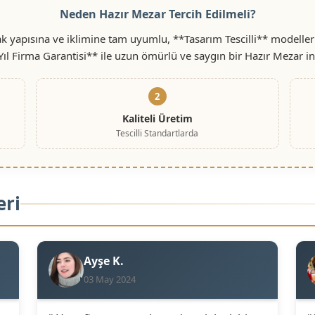
Neden Hazır Mezar Tercih Edilmeli?
k yapısına ve iklimine tam uyumlu, **Tasarım Tescilli** modeller
Yıl Firma Garantisi** ile uzun ömürlü ve saygın bir Hazır Mezar i
2
Kaliteli Üretim
Tescilli Standartlarda
eri
Ayşe K.
03 May 2024