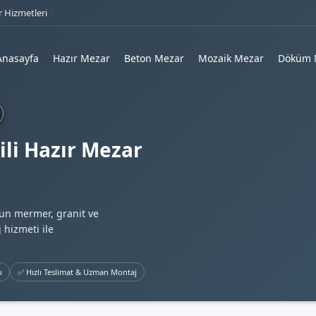
 Hizmetleri
Anasayfa
Hazır Mezar
Beton Mezar
Mozaik Mezar
Döküm 
li Hazır Mezar
gun mermer, granit ve
 hizmeti ile
ı
✅ Hızlı Teslimat & Uzman Montaj