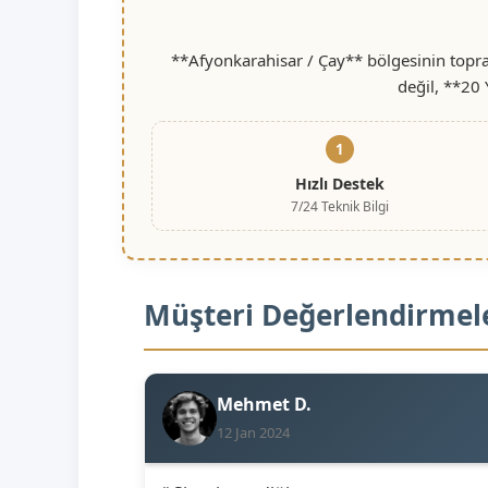
**Afyonkarahisar / Çay** bölgesinin topra
değil, **20 
1
Hızlı Destek
7/24 Teknik Bilgi
Müşteri Değerlendirmel
Mehmet D.
12 Jan 2024