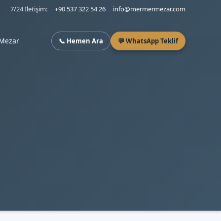
7/24 İletişim:
+90 537 322 54 26
info@mermermezar.com
Mezar
📞 Hemen Ara
💬 WhatsApp Teklif