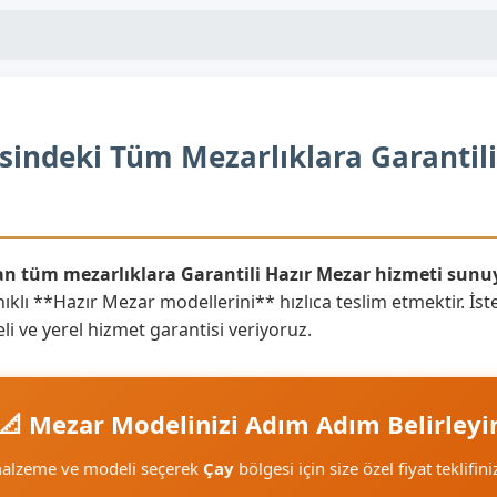
indeki Tüm Mezarlıklara Garantili
nan tüm mezarlıklara Garantili Hazır Mezar hizmeti sunu
ıklı **Hazır Mezar modellerini** hızlıca teslim etmektir. İst
li ve yerel hizmet garantisi veriyoruz.
📐 Mezar Modelinizi Adım Adım Belirleyi
 malzeme ve modeli seçerek
Çay
bölgesi için size özel fiyat teklifin