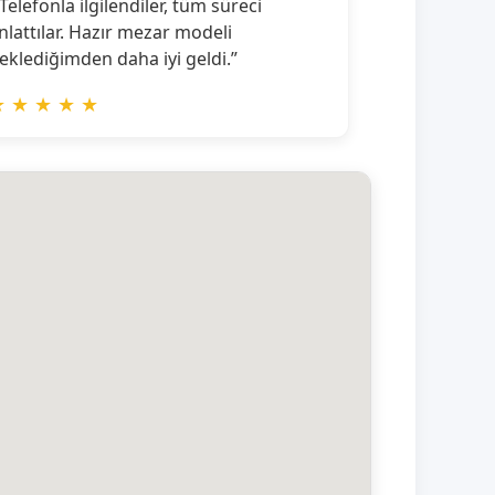
 Telefonla ilgilendiler, tüm süreci
nlattılar. Hazır mezar modeli
eklediğimden daha iyi geldi.”
★
★
★
★
★