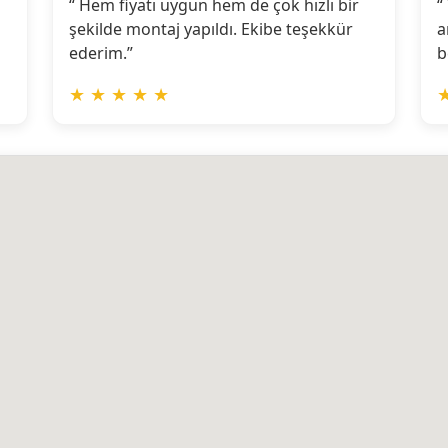
“ Hem fiyatı uygun hem de çok hızlı bir
“
şekilde montaj yapıldı. Ekibe teşekkür
a
ederim.”
b
★
★
★
★
★