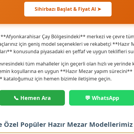
Sihirbazı Başlat & Fiyat Al ➤
**Afyonkarahisar Çay Bölgesindeki** merkezi ve çevre tüm 
larınız için geniş model seçenekleri ve rekabetçi **Hazır Me
ları** konusunda piyasadaki en şeffaf ve uygun teklifleri s
vresindeki tüm mahalleler için geçerli olan hızlı ve yerind
zemin koşullarına en uygun **Hazır Mezar yapım sürecini** 
* kataloğumuz için hemen bizimle iletişime geçin.
📞 Hemen Ara
💬 WhatsApp
e Özel Popüler Hazır Mezar Modellerimiz