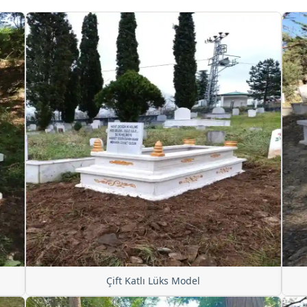
Çift Katlı Lüks Model