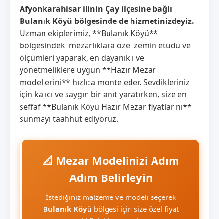
Afyonkarahisar ilinin Çay ilçesine bağlı
Bulanık Köyü bölgesinde de hizmetinizdeyiz.
Uzman ekiplerimiz, **Bulanık Köyü**
bölgesindeki mezarlıklara özel zemin etüdü ve
ölçümleri yaparak, en dayanıklı ve
yönetmeliklere uygun **Hazır Mezar
modellerini** hızlıca monte eder. Sevdikleriniz
için kalıcı ve saygın bir anıt yaratırken, size en
şeffaf **Bulanık Köyü Hazır Mezar fiyatlarını**
sunmayı taahhüt ediyoruz.
📐 Mezar Modelinizi Adım
Adım Belirleyin
İstediğiniz malzeme ve modeli seçerek
Bulanık Köyü
bölgesi için size özel fiyat