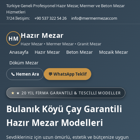
Türkiye Geneli Profesyonel Hazır Mezar, Mermer ve Beton Mezar
Hizmetleri
7/24 İletişim:
+90 537 322 54 26
info@mermermezar.com
Hazır Mezar
HM
Hazır Mezar • Mermer Mezar • Granit Mezar
Anasayfa
Hazır Mezar
Beton Mezar
Mozaik Mezar
Döküm Mezar
📞 Hemen Ara
💬 WhatsApp Teklif
★ 20 YIL FIRMA GARANTILI & TESCILLI MODELLER
Bulanık Köyü Çay Garantili
Hazır Mezar Modelleri
Sevdikleriniz için uzun ömürlü, estetik ve bütçenize uygun