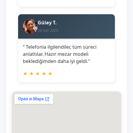
Gülay T.
28 Apr 2025
“ Telefonla ilgilendiler, tüm süreci
anlattılar. Hazır mezar modeli
beklediğimden daha iyi geldi.”
★
★
★
★
★