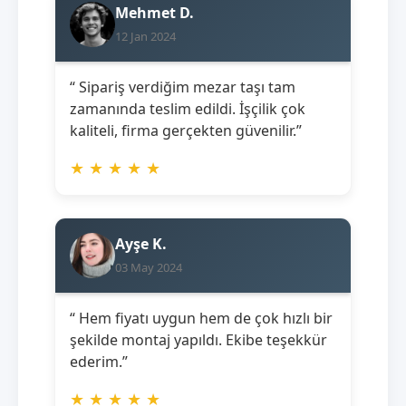
Mehmet D.
12 Jan 2024
“ Sipariş verdiğim mezar taşı tam
zamanında teslim edildi. İşçilik çok
kaliteli, firma gerçekten güvenilir.”
★
★
★
★
★
Ayşe K.
03 May 2024
“ Hem fiyatı uygun hem de çok hızlı bir
şekilde montaj yapıldı. Ekibe teşekkür
ederim.”
★
★
★
★
★