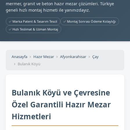
mermer, granit ve beton hazır mezar çözümleri. Türkiye
geneli hızlı montaj hizmeti ile yanınızdayız.
✅ Marka Patent & Tasarım Tescil
✅ Montaj Sonrası Ödeme Kolaylığı
✅ Hızlı Teslimat & Uzman Montaj
Anasayfa
Hazır Mezar
Afyonkarahisar
Çay
Bulanık Köyü
Bulanık Köyü ve Çevresine
Özel Garantili Hazır Mezar
Hizmetleri