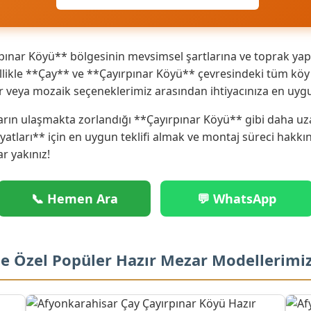
ınar Köyü** bölgesinin mevsimsel şartlarına ve toprak yapı
ikle **Çay** ve **Çayırpınar Köyü** çevresindeki tüm köy v
r veya mozaik seçeneklerimiz arasından ihtiyacınıza en uyg
arın ulaşmakta zorlandığı **Çayırpınar Köyü** gibi daha uza
iyatları** için en uygun teklifi almak ve montaj süreci hakk
ar yakınız!
📞 Hemen Ara
💬 WhatsApp
ne Özel Popüler Hazır Mezar Modellerimi