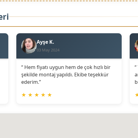
eri
Ayşe K.
03 May 2024
“ Hem fiyatı uygun hem de çok hızlı bir
“
şekilde montaj yapıldı. Ekibe teşekkür
a
ederim.”
b
★
★
★
★
★