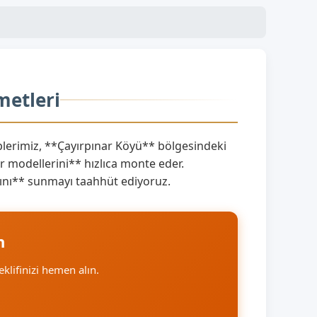
metleri
erimiz, **Çayırpınar Köyü** bölgesindeki
 modellerini** hızlıca monte eder.
larını** sunmayı taahhüt ediyoruz.
n
teklifinizi hemen alın.