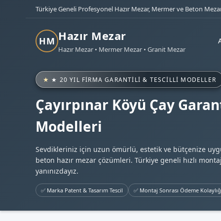
Türkiye Geneli Profesyonel Hazır Mezar, Mermer ve Beton Mezar
Hazır Mezar
HM
Hazır Mezar • Mermer Mezar • Granit Mezar
★ 20 YIL FIRMA GARANTILI & TESCILLI MODELLER
Çayırpınar Köyü Çay Garant
Modelleri
Sevdikleriniz için uzun ömürlü, estetik ve bütçenize uy
beton hazır mezar çözümleri. Türkiye geneli hızlı montaj
yanınızdayız.
✅ Marka Patent & Tasarım Tescil
✅ Montaj Sonrası Ödeme Kolaylığ