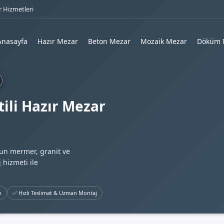
 Hizmetleri
Anasayfa
Hazır Mezar
Beton Mezar
Mozaik Mezar
Döküm 
ili Hazır Mezar
gun mermer, granit ve
 hizmeti ile
ı
✅ Hızlı Teslimat & Uzman Montaj