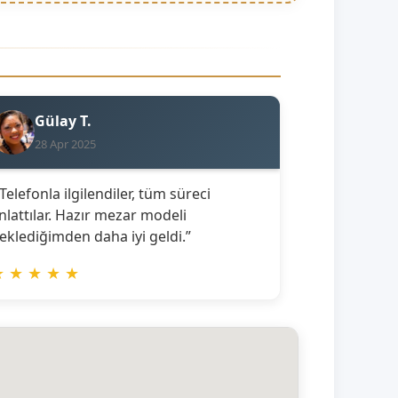
Gülay T.
28 Apr 2025
 Telefonla ilgilendiler, tüm süreci
nlattılar. Hazır mezar modeli
eklediğimden daha iyi geldi.”
★
★
★
★
★