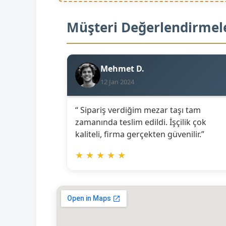
Müşteri Değerlendirmel
Mehmet D.
12 Jan 2024
“ Sipariş verdiğim mezar taşı tam
zamanında teslim edildi. İşçilik çok
kaliteli, firma gerçekten güvenilir.”
★
★
★
★
★