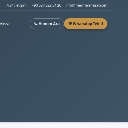
7/24 İletişim:
+90 537 322 54 26
info@mermermezar.com
Mezar
📞 Hemen Ara
💬 WhatsApp Teklif