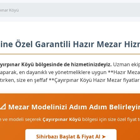
pınar Köyü
ine Özel Garantili Hazır Mezar Hiz
ayırpınar Köyü bölgesinde de hizmetinizdeyiz.
Uzman ekipl
yaparak, en dayanıklı ve yönetmeliklere uygun **Hazır Mezar
aratırken, size en şeffaf **Çayırpınar Köyü Hazır Mezar fiyat
📐 Mezar Modelinizi Adım Adım Belirleyi
e ve modeli seçerek
Çayırpınar Köyü
bölgesi için size özel fiyat 
Sihirbazı Başlat & Fiyat Al ➤