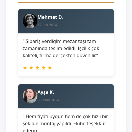
Mehmet D.
12 Jan 2024
“ Sipariş verdiğim mezar taşı tam
zamanında teslim edildi. İşçilik çok
kaliteli, firma gerçekten güvenilir.”
★
★
★
★
★
Ayşe K.
03 May 2024
“ Hem fiyatı uygun hem de çok hızlı bir
şekilde montaj yapıldı. Ekibe teşekkür
ederim.”