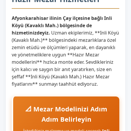
Afyonkarahisar ilinin Çay ilçesine bağlı Inli
Köyü (Kavaklı Mah.) bölgesinde de
hizmetinizdeyiz.
Uzman ekiplerimiz, **Inli Köyü
(Kavaklı Mah.)** bölgesindeki mezarlıklara özel
zemin etüdü ve ölçümleri yaparak, en dayanıklı
ve yönetmeliklere uygun **Hazır Mezar
modellerini** hızlıca monte eder. Sevdikleriniz
için kalıcı ve saygın bir anıt yaratırken, size en
şeffaf **Inli Köyü (Kavaklı Mah.) Hazır Mezar
fiyatlarını** sunmayı taahhüt ediyoruz.
📐 Mezar Modelinizi Adım
Adım Belirleyin
İstediğiniz malzeme ve modeli seçerek
Inli