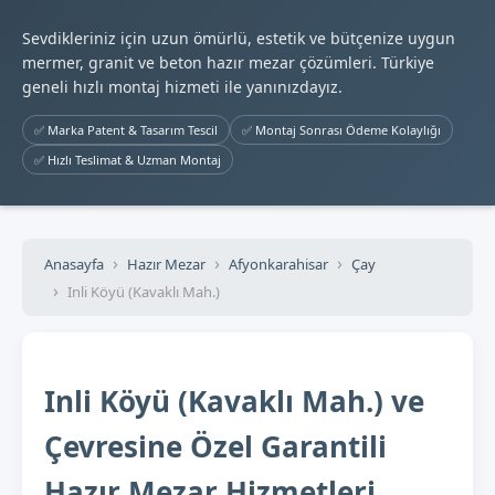
Sevdikleriniz için uzun ömürlü, estetik ve bütçenize uygun
mermer, granit ve beton hazır mezar çözümleri. Türkiye
geneli hızlı montaj hizmeti ile yanınızdayız.
✅ Marka Patent & Tasarım Tescil
✅ Montaj Sonrası Ödeme Kolaylığı
✅ Hızlı Teslimat & Uzman Montaj
Anasayfa
Hazır Mezar
Afyonkarahisar
Çay
Inli Köyü (Kavaklı Mah.)
Inli Köyü (Kavaklı Mah.) ve
Çevresine Özel Garantili
Hazır Mezar Hizmetleri