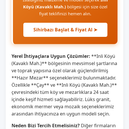
Köyü (Kavaklı Mah.)
bölgesi için size özel
fiyat teklifinizi hemen alın.
Sihirbazı Başlat & Fiyat Al ➤
Yerel İhtiyaçlara Uygun Çözümler:
**Inli Köyü
(Kavaklı Mah.)** bölgesinin mevsimsel şartlarına
ve toprak yapısına özel olarak güçlendirilmiş
**Hazır Mezar** seçeneklerimiz bulunmaktadır.
Özellikle **Çay** ve **Inli Köyü (Kavaklı Mah.)**
çevresindeki tüm köy ve mezarlıklara 24 saat
içinde keşif hizmeti sağlayabiliriz. Lüks granit,
ekonomik mermer veya mozaik seçeneklerimiz
arasından ihtiyacınıza en uygun modeli seçin.
Neden Bizi Tercih Etmelisiniz?
Diğer firmaların