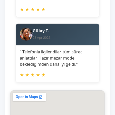
★
★
★
★
★
Gülay T.
28 Apr 2025
“ Telefonla ilgilendiler, tüm süreci
anlattılar. Hazır mezar modeli
beklediğimden daha iyi geldi.”
★
★
★
★
★