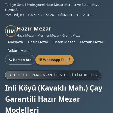
Türkiye Geneli Profesyonel Hazır Mezar, Mermer ve Beton Mezar
Hizmetleri
7/24 İletişim:
+90 537 322 54 26
info@mermermezar.com
Hazır Mezar
HM
Hazır Mezar • Mermer Mezar • Granit Mezar
Anasayfa
Hazır Mezar
Beton Mezar
Mozaik Mezar
Döküm Mezar
📞 Hemen Ara
💬 WhatsApp Teklif
★ 20 YIL FIRMA GARANTILI & TESCILLI MODELLER
Inli Köyü (Kavaklı Mah.) Çay
Garantili Hazır Mezar
Modelleri