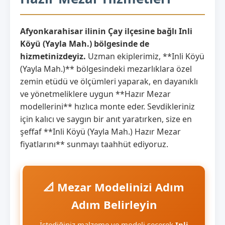
Afyonkarahisar ilinin Çay ilçesine bağlı Inli
Köyü (Yayla Mah.) bölgesinde de
hizmetinizdeyiz.
Uzman ekiplerimiz, **Inli Köyü
(Yayla Mah.)** bölgesindeki mezarlıklara özel
zemin etüdü ve ölçümleri yaparak, en dayanıklı
ve yönetmeliklere uygun **Hazır Mezar
modellerini** hızlıca monte eder. Sevdikleriniz
için kalıcı ve saygın bir anıt yaratırken, size en
şeffaf **Inli Köyü (Yayla Mah.) Hazır Mezar
fiyatlarını** sunmayı taahhüt ediyoruz.
📐 Mezar Modelinizi Adım
Adım Belirleyin
İstediğiniz malzeme ve modeli seçerek
Inli