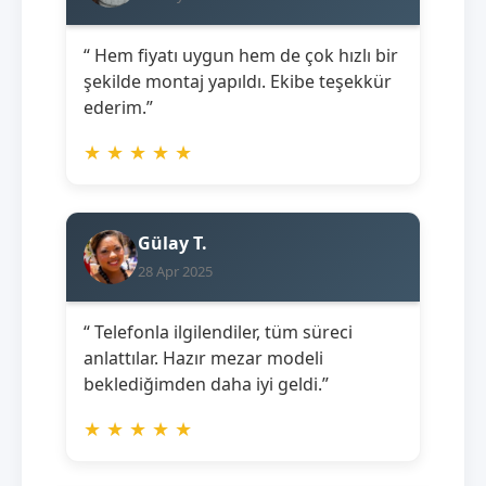
“ Hem fiyatı uygun hem de çok hızlı bir
şekilde montaj yapıldı. Ekibe teşekkür
ederim.”
★
★
★
★
★
Gülay T.
28 Apr 2025
“ Telefonla ilgilendiler, tüm süreci
anlattılar. Hazır mezar modeli
beklediğimden daha iyi geldi.”
★
★
★
★
★