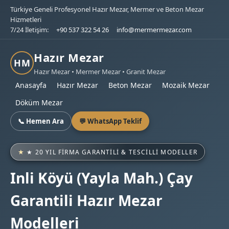
Türkiye Geneli Profesyonel Hazır Mezar, Mermer ve Beton Mezar
Hizmetleri
7/24 İletişim:
+90 537 322 54 26
info@mermermezar.com
Hazır Mezar
HM
Hazır Mezar • Mermer Mezar • Granit Mezar
Anasayfa
Hazır Mezar
Beton Mezar
Mozaik Mezar
Döküm Mezar
📞 Hemen Ara
💬 WhatsApp Teklif
★ 20 YIL FIRMA GARANTILI & TESCILLI MODELLER
Inli Köyü (Yayla Mah.) Çay
Garantili Hazır Mezar
Modelleri