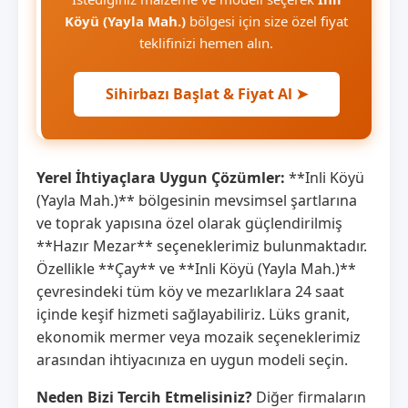
Köyü (Yayla Mah.)
bölgesi için size özel fiyat
teklifinizi hemen alın.
Sihirbazı Başlat & Fiyat Al ➤
Yerel İhtiyaçlara Uygun Çözümler:
**Inli Köyü
(Yayla Mah.)** bölgesinin mevsimsel şartlarına
ve toprak yapısına özel olarak güçlendirilmiş
**Hazır Mezar** seçeneklerimiz bulunmaktadır.
Özellikle **Çay** ve **Inli Köyü (Yayla Mah.)**
çevresindeki tüm köy ve mezarlıklara 24 saat
içinde keşif hizmeti sağlayabiliriz. Lüks granit,
ekonomik mermer veya mozaik seçeneklerimiz
arasından ihtiyacınıza en uygun modeli seçin.
Neden Bizi Tercih Etmelisiniz?
Diğer firmaların