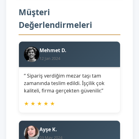
Müşteri
Değerlendirmeleri
Mehmet D.
12 Jan 2024
“ Sipariş verdiğim mezar taşı tam
zamanında teslim edildi. İşçilik çok
kaliteli, firma gerçekten güvenilir.”
★
★
★
★
★
Ayşe K.
03 May 2024