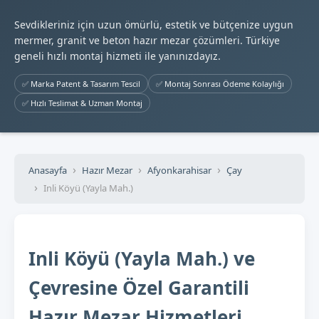
Sevdikleriniz için uzun ömürlü, estetik ve bütçenize uygun
mermer, granit ve beton hazır mezar çözümleri. Türkiye
geneli hızlı montaj hizmeti ile yanınızdayız.
✅ Marka Patent & Tasarım Tescil
✅ Montaj Sonrası Ödeme Kolaylığı
✅ Hızlı Teslimat & Uzman Montaj
Anasayfa
Hazır Mezar
Afyonkarahisar
Çay
Inli Köyü (Yayla Mah.)
Inli Köyü (Yayla Mah.) ve
Çevresine Özel Garantili
Hazır Mezar Hizmetleri