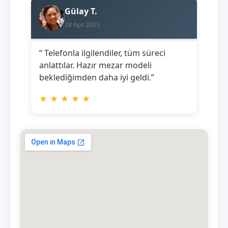
Gülay T.
28 Apr 2025
“ Telefonla ilgilendiler, tüm süreci
anlattılar. Hazır mezar modeli
beklediğimden daha iyi geldi.”
★
★
★
★
★