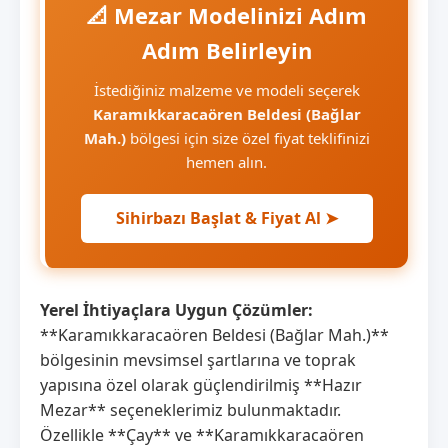
📐 Mezar Modelinizi Adım
Adım Belirleyin
İstediğiniz malzeme ve modeli seçerek
Karamıkkaracaören Beldesi (Bağlar
Mah.)
bölgesi için size özel fiyat teklifinizi
hemen alın.
Sihirbazı Başlat & Fiyat Al ➤
Yerel İhtiyaçlara Uygun Çözümler:
**Karamıkkaracaören Beldesi (Bağlar Mah.)**
bölgesinin mevsimsel şartlarına ve toprak
yapısına özel olarak güçlendirilmiş **Hazır
Mezar** seçeneklerimiz bulunmaktadır.
Özellikle **Çay** ve **Karamıkkaracaören