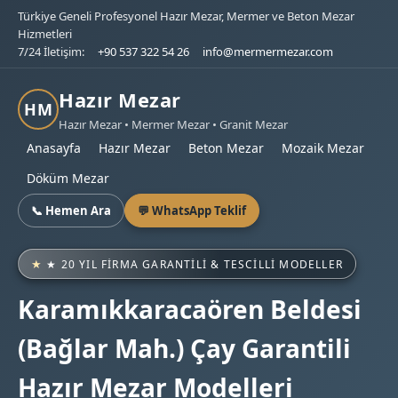
Türkiye Geneli Profesyonel Hazır Mezar, Mermer ve Beton Mezar
Hizmetleri
7/24 İletişim:
+90 537 322 54 26
info@mermermezar.com
Hazır Mezar
HM
Hazır Mezar • Mermer Mezar • Granit Mezar
Anasayfa
Hazır Mezar
Beton Mezar
Mozaik Mezar
Döküm Mezar
📞 Hemen Ara
💬 WhatsApp Teklif
★ 20 YIL FIRMA GARANTILI & TESCILLI MODELLER
Karamıkkaracaören Beldesi
(Bağlar Mah.) Çay Garantili
Hazır Mezar Modelleri