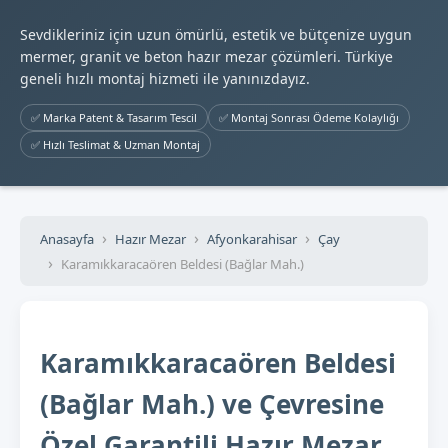
Sevdikleriniz için uzun ömürlü, estetik ve bütçenize uygun
mermer, granit ve beton hazır mezar çözümleri. Türkiye
geneli hızlı montaj hizmeti ile yanınızdayız.
✅ Marka Patent & Tasarım Tescil
✅ Montaj Sonrası Ödeme Kolaylığı
✅ Hızlı Teslimat & Uzman Montaj
Anasayfa
Hazır Mezar
Afyonkarahisar
Çay
Karamıkkaracaören Beldesi (Bağlar Mah.)
Karamıkkaracaören Beldesi
(Bağlar Mah.) ve Çevresine
Özel Garantili Hazır Mezar