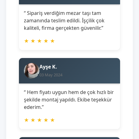
“ Sipariş verdiğim mezar taşı tam
zamanında teslim edildi. İşçilik çok
kaliteli, firma gerçekten güvenilir.”
★
★
★
★
★
Ayşe K.
03 May 2024
“ Hem fiyatı uygun hem de çok hızlı bir
şekilde montaj yapıldı. Ekibe teşekkür
ederim.”
★
★
★
★
★