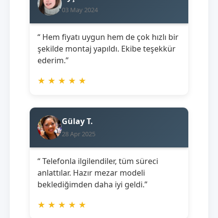
03 May 2024
“ Hem fiyatı uygun hem de çok hızlı bir
şekilde montaj yapıldı. Ekibe teşekkür
ederim.”
★
★
★
★
★
Gülay T.
28 Apr 2025
“ Telefonla ilgilendiler, tüm süreci
anlattılar. Hazır mezar modeli
beklediğimden daha iyi geldi.”
★
★
★
★
★