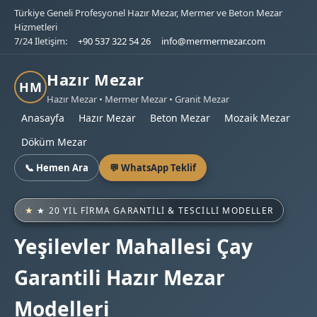
Türkiye Geneli Profesyonel Hazır Mezar, Mermer ve Beton Mezar
Hizmetleri
7/24 İletişim:
+90 537 322 54 26
info@mermermezar.com
Hazır Mezar
HM
Hazır Mezar • Mermer Mezar • Granit Mezar
Anasayfa
Hazır Mezar
Beton Mezar
Mozaik Mezar
Döküm Mezar
📞 Hemen Ara
💬 WhatsApp Teklif
★ 20 YIL FIRMA GARANTILI & TESCILLI MODELLER
Yeşilevler Mahallesi Çay
Garantili Hazır Mezar
Modelleri