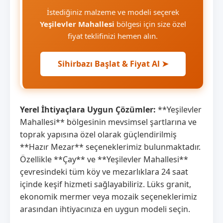
İstediğiniz malzeme ve modeli seçerek
Yeşilevler Mahallesi
bölgesi için size özel
fiyat teklifinizi hemen alın.
Sihirbazı Başlat & Fiyat Al ➤
Yerel İhtiyaçlara Uygun Çözümler:
**Yeşilevler
Mahallesi** bölgesinin mevsimsel şartlarına ve
toprak yapısına özel olarak güçlendirilmiş
**Hazır Mezar** seçeneklerimiz bulunmaktadır.
Özellikle **Çay** ve **Yeşilevler Mahallesi**
çevresindeki tüm köy ve mezarlıklara 24 saat
içinde keşif hizmeti sağlayabiliriz. Lüks granit,
ekonomik mermer veya mozaik seçeneklerimiz
arasından ihtiyacınıza en uygun modeli seçin.