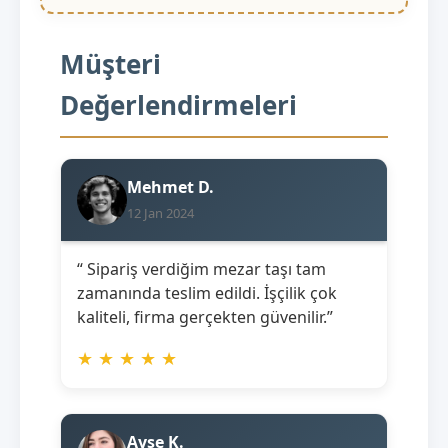
Müşteri
Değerlendirmeleri
Mehmet D.
12 Jan 2024
“ Sipariş verdiğim mezar taşı tam
zamanında teslim edildi. İşçilik çok
kaliteli, firma gerçekten güvenilir.”
★
★
★
★
★
Ayşe K.