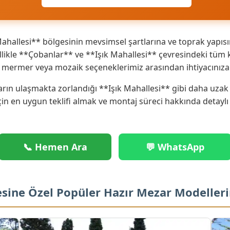
ahallesi** bölgesinin mevsimsel şartlarına ve toprak yapısı
ikle **Çobanlar** ve **Işık Mahallesi** çevresindeki tüm kö
ik mermer veya mozaik seçeneklerimiz arasından ihtiyacınız
rın ulaşmakta zorlandığı **Işık Mahallesi** gibi daha uzak n
çin en uygun teklifi almak ve montaj süreci hakkında detaylı
📞 Hemen Ara
💬 WhatsApp
gesine Özel Popüler Hazır Mezar Modeller