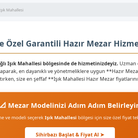
Işık Mahallesi
ne Özel Garantili Hazır Mezar Hizme
ğlı Işık Mahallesi bölgesinde de hizmetinizdeyiz.
Uzman ek
yaparak, en dayanıklı ve yönetmeliklere uygun **Hazır Mezar
aratırken, size en şeffaf **Işık Mahallesi Hazır Mezar fiyatla
📐 Mezar Modelinizi Adım Adım Belirleyi
me ve modeli seçerek
Işık Mahallesi
bölgesi için size özel fiyat te
Sihirbazı Başlat & Fiyat Al ➤