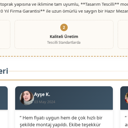
toprak yapısına ve iklimine tam uyumlu, **Tasarım Tescilli** mo
*20 Yıl Firma Garantisi** ile uzun ömürlü ve saygın bir Hazır Mezar
2
Kaliteli Üretim
Tescilli Standartlarda
eri
Ayşe K.
03 May 2024
“ Hem fiyatı uygun hem de çok hızlı bir
“
şekilde montaj yapıldı. Ekibe teşekkür
a