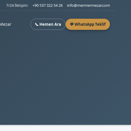
7/24 İletişim:
+90 537 322 54 26
info@mermermezar.com
Mezar
📞 Hemen Ara
💬 WhatsApp Teklif