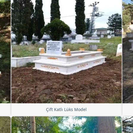
Çift Katlı Lüks Model