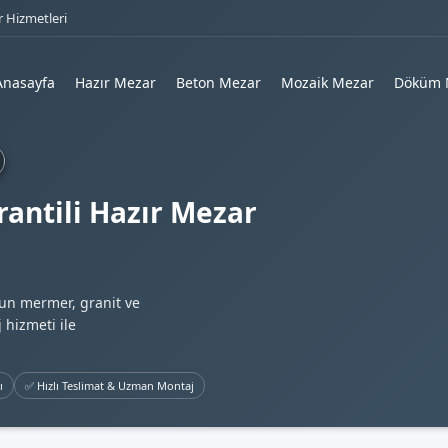
 Hizmetleri
Anasayfa
Hazır Mezar
Beton Mezar
Mozaik Mezar
Döküm 
rantili Hazır Mezar
gun mermer, granit ve
 hizmeti ile
ı
✅ Hızlı Teslimat & Uzman Montaj