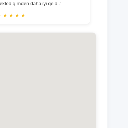
eklediğimden daha iyi geldi.”
★
★
★
★
★