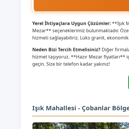
Yerel İhtiyaçlara Uygun Çözümler:
**Işık M
Mezar** seçeneklerimiz bulunmaktadır. Özell
hizmeti sağlayabiliriz. Lüks granit, ekonom
Neden Bizi Tercih Etmelisiniz?
Diğer firmala
hizmet taşıyoruz. **Hazır Mezar fiyatları** i
geçin. Size bir telefon kadar yakınız!
Işık Mahallesi - Çobanlar Böl