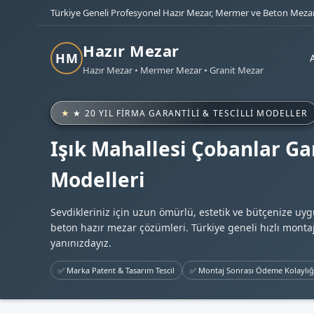
Türkiye Geneli Profesyonel Hazır Mezar, Mermer ve Beton Mezar
Hazır Mezar
HM
Hazır Mezar • Mermer Mezar • Granit Mezar
★ 20 YIL FIRMA GARANTILI & TESCILLI MODELLER
Işık Mahallesi Çobanlar Ga
Modelleri
Sevdikleriniz için uzun ömürlü, estetik ve bütçenize uy
beton hazır mezar çözümleri. Türkiye geneli hızlı montaj
yanınızdayız.
✅ Marka Patent & Tasarım Tescil
✅ Montaj Sonrası Ödeme Kolaylığ