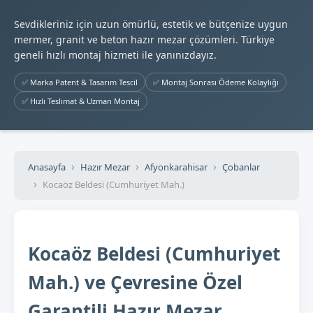
Sevdikleriniz için uzun ömürlü, estetik ve bütçenize uygun
mermer, granit ve beton hazır mezar çözümleri. Türkiye
geneli hızlı montaj hizmeti ile yanınızdayız.
✅ Marka Patent & Tasarım Tescil
✅ Montaj Sonrası Ödeme Kolaylığı
✅ Hızlı Teslimat & Uzman Montaj
Anasayfa
Hazır Mezar
Afyonkarahisar
Çobanlar
Kocaöz Beldesi (Cumhuriyet Mah.)
Kocaöz Beldesi (Cumhuriyet
Mah.) ve Çevresine Özel
Garantili Hazır Mezar