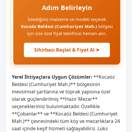
Adım Belirleyin
İstediğiniz malzeme ve modeli seçerek
Kocaöz Beldesi (Cumhuriyet Mah.)
bölgesi
için size özel fiyat teklifinizi hemen alın.
Sihirbazı Başlat & Fiyat Al ➤
Yerel İhtiyaçlara Uygun Çözümler:
**Kocaöz
Beldesi (Cumhuriyet Mah.)** bölgesinin
mevsimsel şartlarına ve toprak yapısına özel
olarak güçlendirilmiş **Hazır Mezar**
seçeneklerimiz bulunmaktadır. Özellikle
**Çobanlar** ve **Kocaöz Beldesi (Cumhuriyet
Mah.)** çevresindeki tüm köy ve mezarlıklara 24
saat içinde keşif hizmeti sağlayabiliriz. Lüks