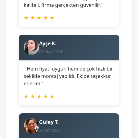
kaliteli, firma gerçekten güvenilir.”
★
★
★
★
★
Ayşe K.
03 May 2024
“ Hem fiyatı uygun hem de çok hızlı bir
şekilde montaj yapıldı. Ekibe teşekkür
ederim.”
★
★
★
★
★
Gülay T.
28 Apr 2025