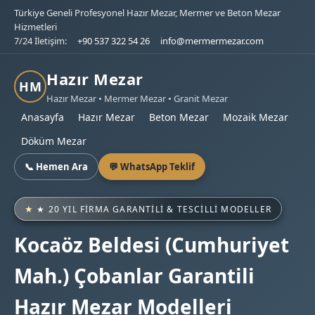
Türkiye Geneli Profesyonel Hazır Mezar, Mermer ve Beton Mezar
Hizmetleri
7/24 İletişim:
+90 537 322 54 26
info@mermermezar.com
Hazır Mezar
HM
Hazır Mezar • Mermer Mezar • Granit Mezar
Anasayfa
Hazır Mezar
Beton Mezar
Mozaik Mezar
Döküm Mezar
📞 Hemen Ara
💬 WhatsApp Teklif
★ 20 YIL FIRMA GARANTILI & TESCILLI MODELLER
Kocaöz Beldesi (Cumhuriyet
Mah.) Çobanlar Garantili
Hazır Mezar Modelleri