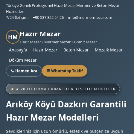
Türkiye Geneli Profesyonel Hazır Mezar, Mermer ve Beton Mezar
Hizmetleri
7/24 İletişim:
+90 537 322 54 26
info@mermermezar.com
Hazır Mezar
HM
Hazır Mezar • Mermer Mezar • Granit Mezar
Anasayfa
Hazır Mezar
Beton Mezar
Mozaik Mezar
Döküm Mezar
📞 Hemen Ara
💬 WhatsApp Teklif
★ 20 YIL FIRMA GARANTILI & TESCILLI MODELLER
Arıköy Köyü Dazkırı Garantili
Hazır Mezar Modelleri
Sevdikleriniz için uzun ömürlü, estetik ve bütçenize uygun