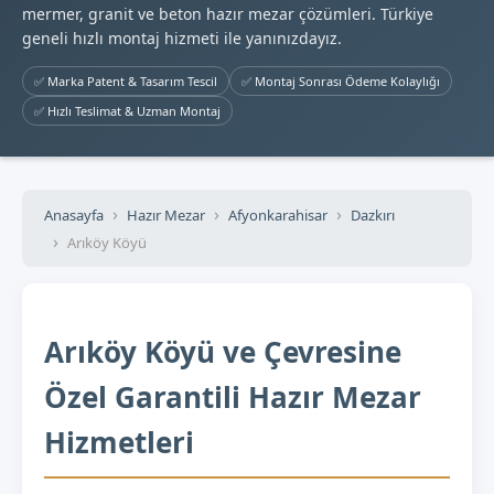
mermer, granit ve beton hazır mezar çözümleri. Türkiye
geneli hızlı montaj hizmeti ile yanınızdayız.
✅ Marka Patent & Tasarım Tescil
✅ Montaj Sonrası Ödeme Kolaylığı
✅ Hızlı Teslimat & Uzman Montaj
Anasayfa
Hazır Mezar
Afyonkarahisar
Dazkırı
Arıköy Köyü
Arıköy Köyü ve Çevresine
Özel Garantili Hazır Mezar
Hizmetleri