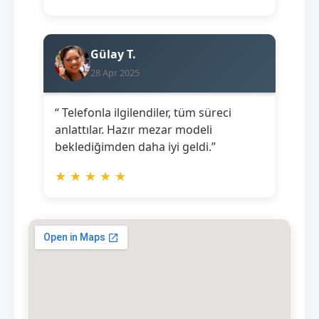
Gülay T.
28 Apr 2025
“ Telefonla ilgilendiler, tüm süreci
anlattılar. Hazır mezar modeli
beklediğimden daha iyi geldi.”
★
★
★
★
★