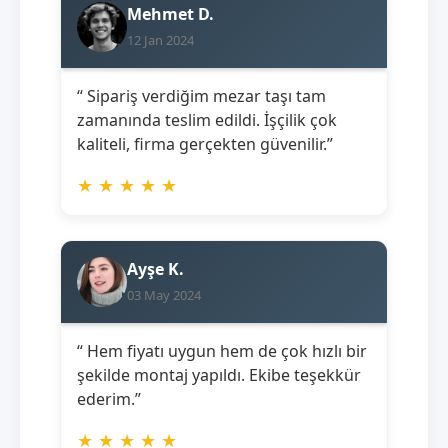
Mehmet D.
12 Jan 2024
“ Sipariş verdiğim mezar taşı tam
zamanında teslim edildi. İşçilik çok
kaliteli, firma gerçekten güvenilir.”
★
★
★
★
★
Ayşe K.
03 May 2024
“ Hem fiyatı uygun hem de çok hızlı bir
şekilde montaj yapıldı. Ekibe teşekkür
ederim.”
★
★
★
★
★