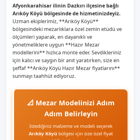
Afyonkarahisar ilinin Dazkırı ilçesine bağlı
Arıköy Köyü bölgesinde de hizmetinizdeyiz.
Uzman ekiplerimiz, **Arıköy Köyü**
bölgesindeki mezarlıklara özel zemin etüdü ve
ölçümleri yaparak, en dayanıklı ve
yönetmeliklere uygun **Hazır Mezar
modellerini** hızlıca monte eder. Sevdikleriniz
için kalıcı ve saygın bir anıt yaratırken, size en
şeffaf **Arıköy Köyü Hazır Mezar fiyatlarını**
sunmayı taahhüt ediyoruz.
📐 Mezar Modelinizi Adım
Adım Belirleyin
İstediğiniz malzeme ve modeli seçerek
Arıköy Köyü
bölgesi için size özel fiyat