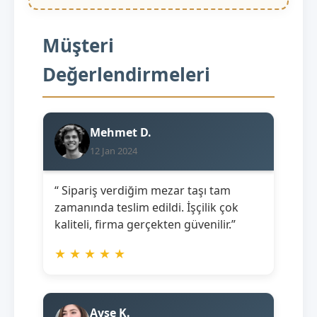
Müşteri
Değerlendirmeleri
Mehmet D.
12 Jan 2024
“ Sipariş verdiğim mezar taşı tam
zamanında teslim edildi. İşçilik çok
kaliteli, firma gerçekten güvenilir.”
★
★
★
★
★
Ayşe K.