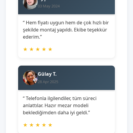
03 May 2024
“ Hem fiyatı uygun hem de çok hızlı bir
şekilde montaj yapıldı. Ekibe teşekkür
ederim.”
★
★
★
★
★
Gülay T.
28 Apr 2025
“ Telefonla ilgilendiler, tüm süreci
anlattılar. Hazır mezar modeli
beklediğimden daha iyi geldi.”
★
★
★
★
★