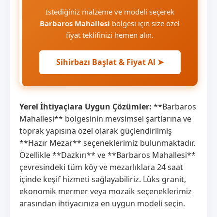
İstediğiniz malzeme ve modeli seçerek
Barbaros Mahallesi
bölgesi için size özel
fiyat teklifinizi hemen alın.
Sihirbazı Başlat & Fiyat Al ➤
Yerel İhtiyaçlara Uygun Çözümler:
**Barbaros
Mahallesi** bölgesinin mevsimsel şartlarına ve
toprak yapısına özel olarak güçlendirilmiş
**Hazır Mezar** seçeneklerimiz bulunmaktadır.
Özellikle **Dazkırı** ve **Barbaros Mahallesi**
çevresindeki tüm köy ve mezarlıklara 24 saat
içinde keşif hizmeti sağlayabiliriz. Lüks granit,
ekonomik mermer veya mozaik seçeneklerimiz
arasından ihtiyacınıza en uygun modeli seçin.