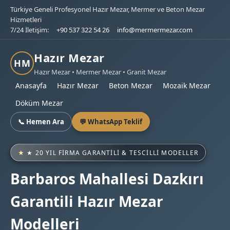
Türkiye Geneli Profesyonel Hazır Mezar, Mermer ve Beton Mezar
Hizmetleri
7/24 İletişim:
+90 537 322 54 26
info@mermermezar.com
Hazır Mezar
HM
Hazır Mezar • Mermer Mezar • Granit Mezar
Anasayfa
Hazır Mezar
Beton Mezar
Mozaik Mezar
Döküm Mezar
📞 Hemen Ara
💬 WhatsApp Teklif
★ 20 YIL FIRMA GARANTILI & TESCILLI MODELLER
Barbaros Mahallesi Dazkırı
Garantili Hazır Mezar
Modelleri