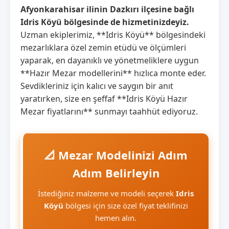
Afyonkarahisar ilinin Dazkırı ilçesine bağlı
Idris Köyü bölgesinde de hizmetinizdeyiz.
Uzman ekiplerimiz, **Idris Köyü** bölgesindeki
mezarlıklara özel zemin etüdü ve ölçümleri
yaparak, en dayanıklı ve yönetmeliklere uygun
**Hazır Mezar modellerini** hızlıca monte eder.
Sevdikleriniz için kalıcı ve saygın bir anıt
yaratırken, size en şeffaf **Idris Köyü Hazır
Mezar fiyatlarını** sunmayı taahhüt ediyoruz.
📐 Mezar Modelinizi Adım
Adım Belirleyin
İstediğiniz malzeme ve modeli seçerek
Idris
Köyü
bölgesi için size özel fiyat teklifinizi
hemen alın.