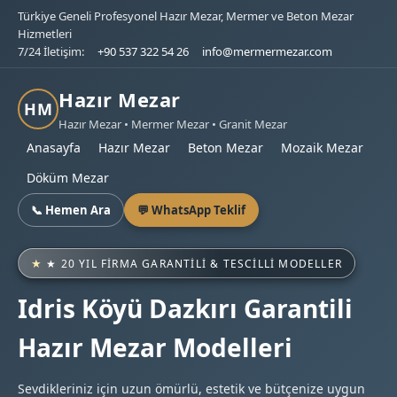
Türkiye Geneli Profesyonel Hazır Mezar, Mermer ve Beton Mezar
Hizmetleri
7/24 İletişim:
+90 537 322 54 26
info@mermermezar.com
Hazır Mezar
HM
Hazır Mezar • Mermer Mezar • Granit Mezar
Anasayfa
Hazır Mezar
Beton Mezar
Mozaik Mezar
Döküm Mezar
📞 Hemen Ara
💬 WhatsApp Teklif
★ 20 YIL FIRMA GARANTILI & TESCILLI MODELLER
Idris Köyü Dazkırı Garantili
Hazır Mezar Modelleri
Sevdikleriniz için uzun ömürlü, estetik ve bütçenize uygun