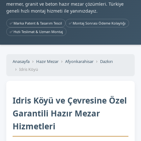
mermer, granit ve beton hazır mezar çözümleri. Türkiye
geneli hızlı montaj hizmeti ile yanınızdayız.
✅ Marka Patent & Tasarım Tescil
✅ Montaj Sonrası Ödeme Kolaylığı
✅ Hızlı Teslimat & Uzman Montaj
Anasayfa
Hazır Mezar
Afyonkarahisar
Dazkırı
Idris Köyü
Idris Köyü ve Çevresine Özel
Garantili Hazır Mezar
Hizmetleri