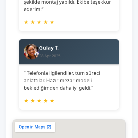
şekilde montaj yapıldı. Ekibe teşekkür
ederim.”
★
★
★
★
★
Gülay T.
28 Apr 2025
“ Telefonla ilgilendiler, tüm süreci
anlattılar. Hazır mezar modeli
beklediğimden daha iyi geldi.”
★
★
★
★
★