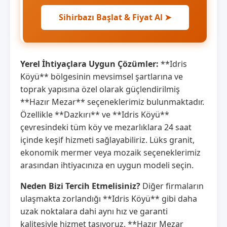
Sihirbazı Başlat & Fiyat Al ➤
Yerel İhtiyaçlara Uygun Çözümler:
**Idris
Köyü** bölgesinin mevsimsel şartlarına ve
toprak yapısına özel olarak güçlendirilmiş
**Hazır Mezar** seçeneklerimiz bulunmaktadır.
Özellikle **Dazkırı** ve **Idris Köyü**
çevresindeki tüm köy ve mezarlıklara 24 saat
içinde keşif hizmeti sağlayabiliriz. Lüks granit,
ekonomik mermer veya mozaik seçeneklerimiz
arasından ihtiyacınıza en uygun modeli seçin.
Neden Bizi Tercih Etmelisiniz?
Diğer firmaların
ulaşmakta zorlandığı **Idris Köyü** gibi daha
uzak noktalara dahi aynı hız ve garanti
kalitesiyle hizmet taşıyoruz. **Hazır Mezar