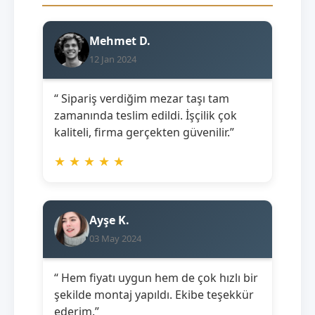
Mehmet D.
12 Jan 2024
“ Sipariş verdiğim mezar taşı tam
zamanında teslim edildi. İşçilik çok
kaliteli, firma gerçekten güvenilir.”
★
★
★
★
★
Ayşe K.
03 May 2024
“ Hem fiyatı uygun hem de çok hızlı bir
şekilde montaj yapıldı. Ekibe teşekkür
ederim.”