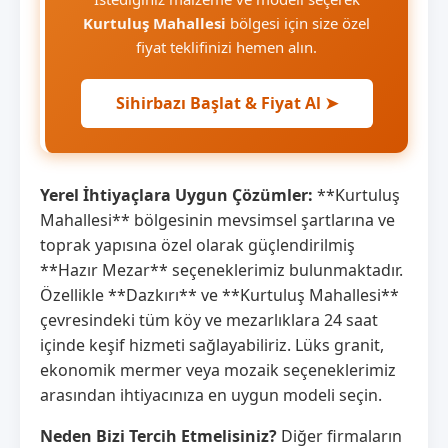
Kurtuluş Mahallesi
bölgesi için size özel
fiyat teklifinizi hemen alın.
Sihirbazı Başlat & Fiyat Al ➤
Yerel İhtiyaçlara Uygun Çözümler:
**Kurtuluş
Mahallesi** bölgesinin mevsimsel şartlarına ve
toprak yapısına özel olarak güçlendirilmiş
**Hazır Mezar** seçeneklerimiz bulunmaktadır.
Özellikle **Dazkırı** ve **Kurtuluş Mahallesi**
çevresindeki tüm köy ve mezarlıklara 24 saat
içinde keşif hizmeti sağlayabiliriz. Lüks granit,
ekonomik mermer veya mozaik seçeneklerimiz
arasından ihtiyacınıza en uygun modeli seçin.
Neden Bizi Tercih Etmelisiniz?
Diğer firmaların