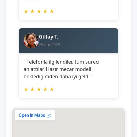
★
★
★
★
★
Gülay T.
28 Apr 2025
“ Telefonla ilgilendiler, tüm süreci
anlattılar. Hazır mezar modeli
beklediğimden daha iyi geldi.”
★
★
★
★
★