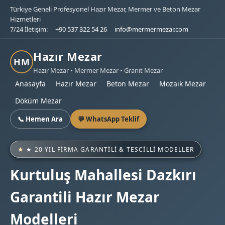
Türkiye Geneli Profesyonel Hazır Mezar, Mermer ve Beton Mezar
Hizmetleri
7/24 İletişim:
+90 537 322 54 26
info@mermermezar.com
Hazır Mezar
HM
Hazır Mezar • Mermer Mezar • Granit Mezar
Anasayfa
Hazır Mezar
Beton Mezar
Mozaik Mezar
Döküm Mezar
📞 Hemen Ara
💬 WhatsApp Teklif
★ 20 YIL FIRMA GARANTILI & TESCILLI MODELLER
Kurtuluş Mahallesi Dazkırı
Garantili Hazır Mezar
Modelleri