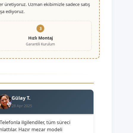
er üretiyoruz. Uzman ekibimizle sadece satış
nşa ediyoruz.
3
Hızlı Montaj
Garantili Kurulum
Gülay T.
28 Apr 2025
 Telefonla ilgilendiler, tüm süreci
nlattılar. Hazır mezar modeli