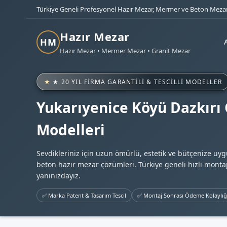
Türkiye Geneli Profesyonel Hazır Mezar, Mermer ve Beton Mezar
Hazır Mezar
HM
Hazır Mezar • Mermer Mezar • Granit Mezar
★ 20 YIL FIRMA GARANTILI & TESCILLI MODELLER
Yukarıyenice Köyü Dazkırı 
Modelleri
Sevdikleriniz için uzun ömürlü, estetik ve bütçenize uy
beton hazır mezar çözümleri. Türkiye geneli hızlı montaj
yanınızdayız.
✅ Marka Patent & Tasarım Tescil
✅ Montaj Sonrası Ödeme Kolaylığ