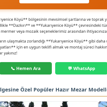
yenice Köyü** bölgesinin mevsimsel şartlarına ve toprak ya
ikle **Dazkırı** ve **Yukarıyenice Köyü** çevresindeki tüm
ik mermer veya mozaik seçeneklerimiz arasından ihtiyacınız
arın ulaşmakta zorlandığı **Yukarıyenice Köyü** gibi daha u
iyatları** için en uygun teklifi almak ve montaj süreci hakk
ar yakınız!
📞 Hemen Ara
💬 WhatsApp
ölgesine Özel Popüler Hazır Mezar Modell