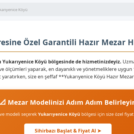
karıyenice Köyü
esine Özel Garantili Hazır Mezar H
lı Yukarıyenice Köyü bölgesinde de hizmetinizdeyiz.
Uzman
ve ölçümleri yaparak, en dayanıklı ve yönetmeliklere uygun
anıt yaratırken, size en şeffaf **Yukarıyenice Köyü Hazır Mez
📐 Mezar Modelinizi Adım Adım Belirleyi
 ve modeli seçerek
Yukarıyenice Köyü
bölgesi için size özel fiyat
Sihirbazı Başlat & Fiyat Al ➤