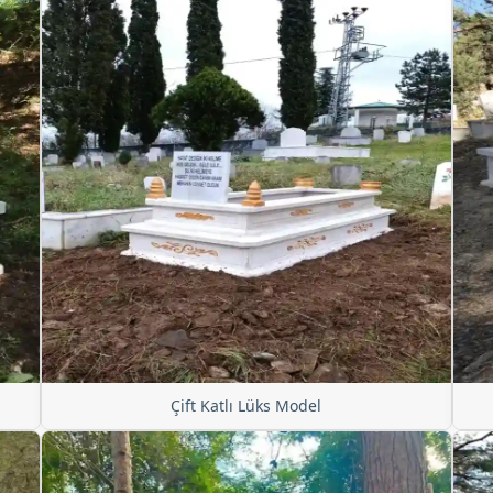
Çift Katlı Lüks Model