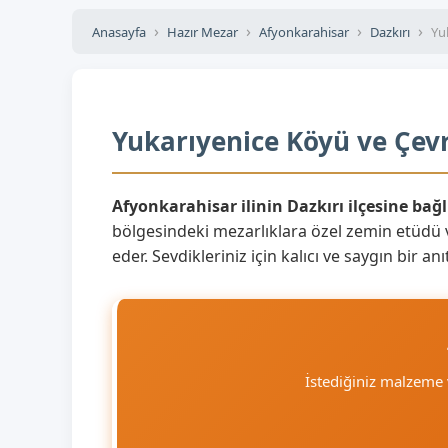
Anasayfa
Hazır Mezar
Afyonkarahisar
Dazkırı
Yu
Yukarıyenice Köyü ve Çevr
Afyonkarahisar ilinin Dazkırı ilçesine bağ
bölgesindeki mezarlıklara özel zemin etüdü 
eder. Sevdikleriniz için kalıcı ve saygın bir 
İstediğiniz malzeme