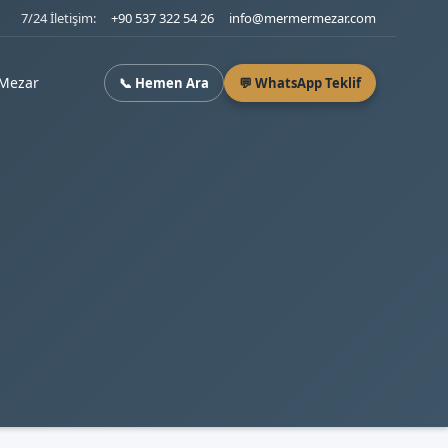
7/24 İletişim:
+90 537 322 54 26
info@mermermezar.com
Mezar
📞 Hemen Ara
💬 WhatsApp Teklif