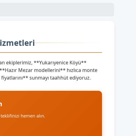
izmetleri
 ekiplerimiz, **Yukarıyenice Köyü**
 **Hazır Mezar modellerini** hızlıca monte
ar fiyatlarını** sunmayı taahhüt ediyoruz.
n
 teklifinizi hemen alın.