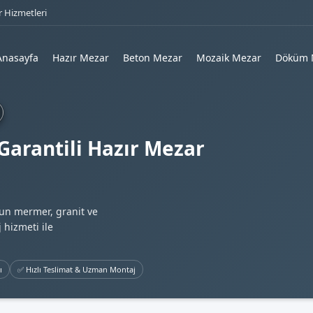
 Hizmetleri
Anasayfa
Hazır Mezar
Beton Mezar
Mozaik Mezar
Döküm 
Garantili Hazır Mezar
gun mermer, granit ve
 hizmeti ile
ı
✅ Hızlı Teslimat & Uzman Montaj