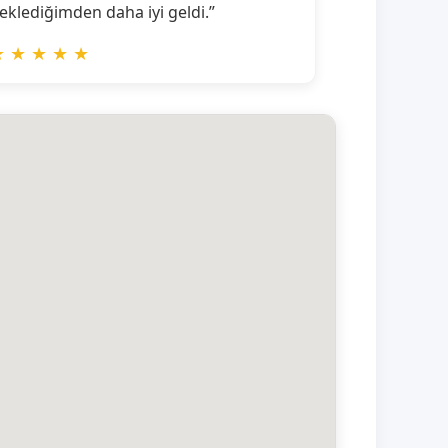
eklediğimden daha iyi geldi.”
★
★
★
★
★