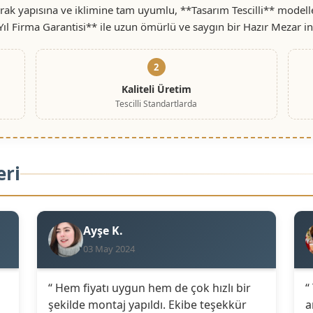
rak yapısına ve iklimine tam uyumlu, **Tasarım Tescilli** modell
Yıl Firma Garantisi** ile uzun ömürlü ve saygın bir Hazır Mezar i
2
Kaliteli Üretim
Tescilli Standartlarda
eri
Ayşe K.
03 May 2024
“ Hem fiyatı uygun hem de çok hızlı bir
“
şekilde montaj yapıldı. Ekibe teşekkür
a