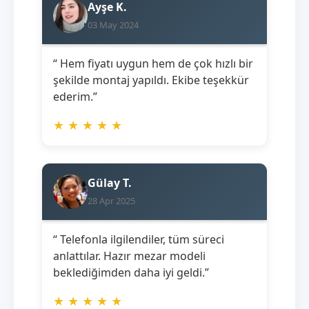
Ayşe K.
03 May 2024
“ Hem fiyatı uygun hem de çok hızlı bir
şekilde montaj yapıldı. Ekibe teşekkür
ederim.”
★
★
★
★
★
Gülay T.
28 Apr 2025
“ Telefonla ilgilendiler, tüm süreci
anlattılar. Hazır mezar modeli
beklediğimden daha iyi geldi.”
★
★
★
★
★