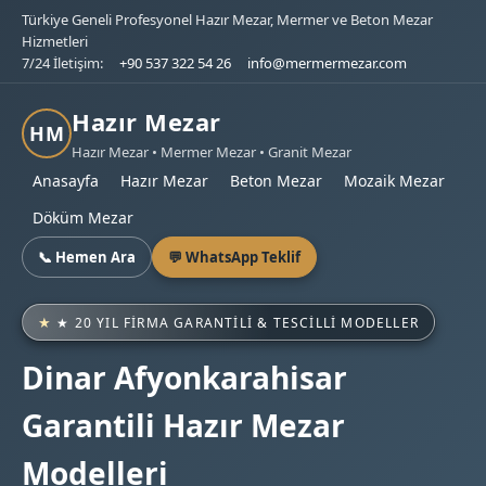
Türkiye Geneli Profesyonel Hazır Mezar, Mermer ve Beton Mezar
Hizmetleri
7/24 İletişim:
+90 537 322 54 26
info@mermermezar.com
Hazır Mezar
HM
Hazır Mezar • Mermer Mezar • Granit Mezar
Anasayfa
Hazır Mezar
Beton Mezar
Mozaik Mezar
Döküm Mezar
📞 Hemen Ara
💬 WhatsApp Teklif
★ 20 YIL FIRMA GARANTILI & TESCILLI MODELLER
Dinar Afyonkarahisar
Garantili Hazır Mezar
Modelleri