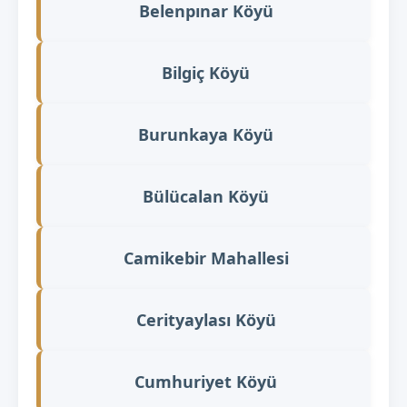
Belenpınar Köyü
Bilgiç Köyü
Burunkaya Köyü
Bülücalan Köyü
Camikebir Mahallesi
Cerityaylası Köyü
Cumhuriyet Köyü