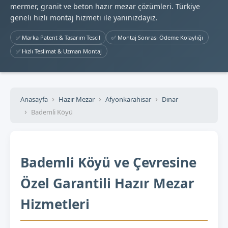
mermer, granit ve beton hazır mezar çözümleri. Türkiye
geneli hızlı montaj hizmeti ile yanınızdayız.
✅ Marka Patent & Tasarım Tescil
✅ Montaj Sonrası Ödeme Kolaylığı
✅ Hızlı Teslimat & Uzman Montaj
Anasayfa
Hazır Mezar
Afyonkarahisar
Dinar
Bademli Köyü
Bademli Köyü ve Çevresine
Özel Garantili Hazır Mezar
Hizmetleri