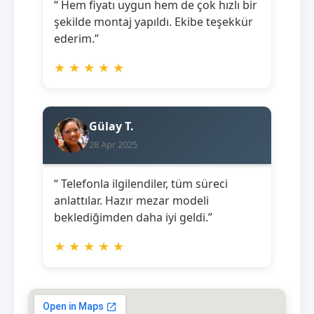
“ Hem fiyatı uygun hem de çok hızlı bir
şekilde montaj yapıldı. Ekibe teşekkür
ederim.”
★
★
★
★
★
Gülay T.
28 Apr 2025
“ Telefonla ilgilendiler, tüm süreci
anlattılar. Hazır mezar modeli
beklediğimden daha iyi geldi.”
★
★
★
★
★