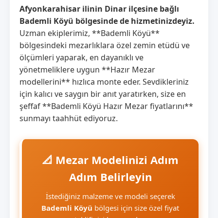
Afyonkarahisar ilinin Dinar ilçesine bağlı
Bademli Köyü bölgesinde de hizmetinizdeyiz.
Uzman ekiplerimiz, **Bademli Köyü**
bölgesindeki mezarlıklara özel zemin etüdü ve
ölçümleri yaparak, en dayanıklı ve
yönetmeliklere uygun **Hazır Mezar
modellerini** hızlıca monte eder. Sevdikleriniz
için kalıcı ve saygın bir anıt yaratırken, size en
şeffaf **Bademli Köyü Hazır Mezar fiyatlarını**
sunmayı taahhüt ediyoruz.
📐 Mezar Modelinizi Adım
Adım Belirleyin
İstediğiniz malzeme ve modeli seçerek
Bademli Köyü
bölgesi için size özel fiyat