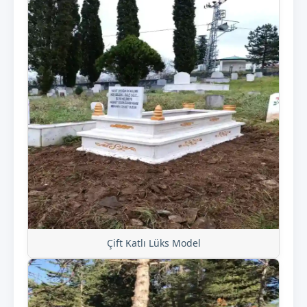
Çift Katlı Lüks Model