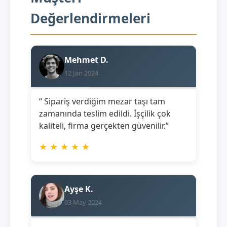
Değerlendirmeleri
Mehmet D.
12 Jan 2024
“ Sipariş verdiğim mezar taşı tam
zamanında teslim edildi. İşçilik çok
kaliteli, firma gerçekten güvenilir.”
★
★
★
★
★
Ayşe K.
03 May 2024