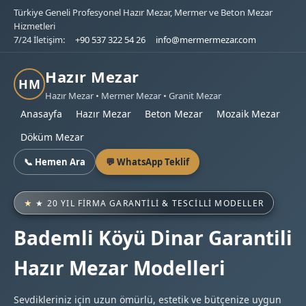
Türkiye Geneli Profesyonel Hazır Mezar, Mermer ve Beton Mezar
Hizmetleri
7/24 İletişim:
+90 537 322 54 26
info@mermermezar.com
Hazır Mezar
HM
Hazır Mezar • Mermer Mezar • Granit Mezar
Anasayfa
Hazır Mezar
Beton Mezar
Mozaik Mezar
Döküm Mezar
📞 Hemen Ara
💬 WhatsApp Teklif
★ 20 YIL FIRMA GARANTILI & TESCILLI MODELLER
Bademli Köyü Dinar Garantili
Hazır Mezar Modelleri
Sevdikleriniz için uzun ömürlü, estetik ve bütçenize uygun