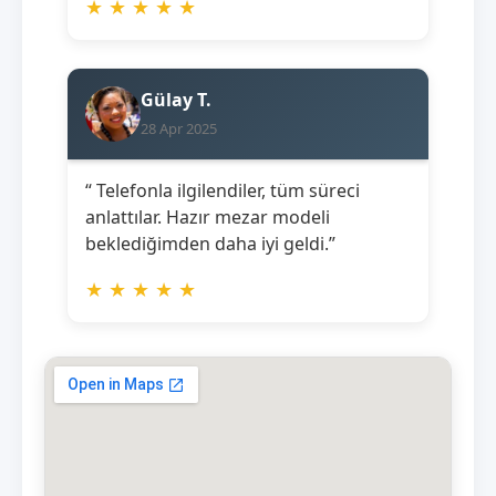
★
★
★
★
★
Gülay T.
28 Apr 2025
“ Telefonla ilgilendiler, tüm süreci
anlattılar. Hazır mezar modeli
beklediğimden daha iyi geldi.”
★
★
★
★
★