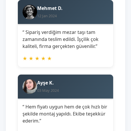
Mehmet D.
12 Jan 2024
“ Sipariş verdiğim mezar taşı tam
zamanında teslim edildi. İşçilik çok
kaliteli, firma gerçekten güvenilir.”
★
★
★
★
★
Ayşe K.
03 May 2024
“ Hem fiyatı uygun hem de çok hızlı bir
şekilde montaj yapıldı. Ekibe teşekkür
ederim.”