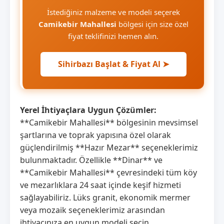
İstediğiniz malzeme ve modeli seçerek
Camikebir Mahallesi
bölgesi için size özel
fiyat teklifinizi hemen alın.
Sihirbazı Başlat & Fiyat Al ➤
Yerel İhtiyaçlara Uygun Çözümler:
**Camikebir Mahallesi** bölgesinin mevsimsel
şartlarına ve toprak yapısına özel olarak
güçlendirilmiş **Hazır Mezar** seçeneklerimiz
bulunmaktadır. Özellikle **Dinar** ve
**Camikebir Mahallesi** çevresindeki tüm köy
ve mezarlıklara 24 saat içinde keşif hizmeti
sağlayabiliriz. Lüks granit, ekonomik mermer
veya mozaik seçeneklerimiz arasından
ihtiyacınıza en uygun modeli seçin.