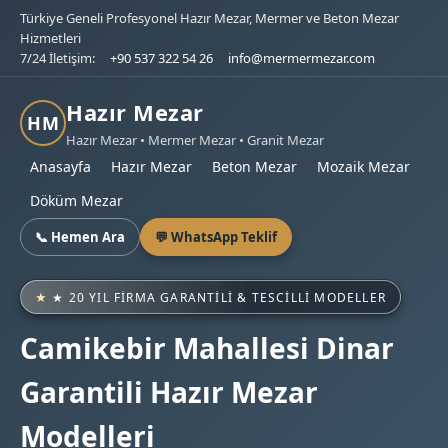
Türkiye Geneli Profesyonel Hazır Mezar, Mermer ve Beton Mezar
Hizmetleri
7/24 İletişim:
+90 537 322 54 26
info@mermermezar.com
Hazır Mezar
HM
Hazır Mezar • Mermer Mezar • Granit Mezar
Anasayfa
Hazır Mezar
Beton Mezar
Mozaik Mezar
Döküm Mezar
📞 Hemen Ara
💬 WhatsApp Teklif
★ 20 YIL FIRMA GARANTILI & TESCILLI MODELLER
Camikebir Mahallesi Dinar
Garantili Hazır Mezar
Modelleri