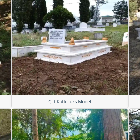
Çift Katlı Lüks Model