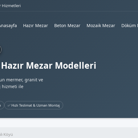
 Hizmetleri
Anasayfa
Hazır Mezar
Beton Mezar
Mozaik Mezar
Döküm 
 Hazır Mezar Modelleri
gun mermer, granit ve
 hizmeti ile
ı
✅ Hızlı Teslimat & Uzman Montaj
lı Köyü