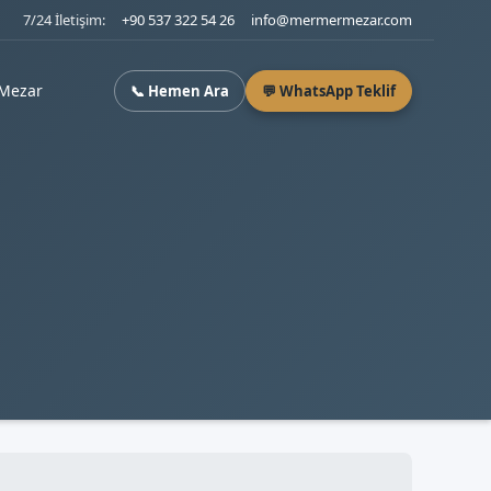
7/24 İletişim:
+90 537 322 54 26
info@mermermezar.com
Mezar
📞 Hemen Ara
💬 WhatsApp Teklif