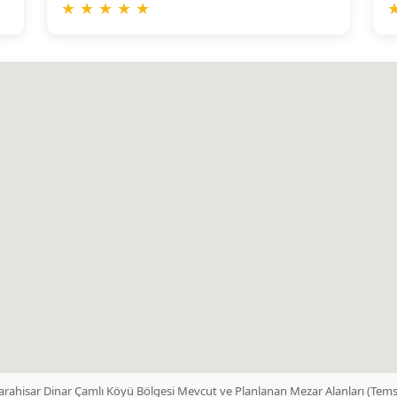
★
★
★
★
★
arahisar Dinar Çamlı Köyü Bölgesi Mevcut ve Planlanan Mezar Alanları (Tems