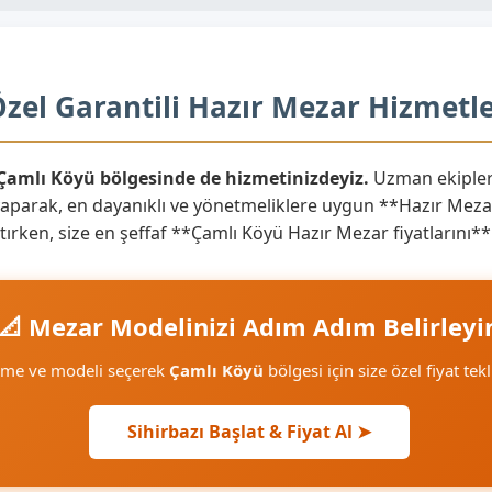
zel Garantili Hazır Mezar Hizmetle
 Çamlı Köyü bölgesinde de hizmetinizdeyiz.
Uzman ekipler
yaparak, en dayanıklı ve yönetmeliklere uygun **Hazır Mezar
aratırken, size en şeffaf **Çamlı Köyü Hazır Mezar fiyatların
📐 Mezar Modelinizi Adım Adım Belirleyi
zeme ve modeli seçerek
Çamlı Köyü
bölgesi için size özel fiyat tek
Sihirbazı Başlat & Fiyat Al ➤