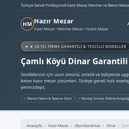
Türkiye Geneli Profesyonel Hazır Mezar, Mermer ve Beton Mezar
Hazır Mezar
HM
Hazır Mezar • Mermer Mezar • Granit Mezar
★ 20 YIL FIRMA GARANTILI & TESCILLI MODELLER
Çamlı Köyü Dinar Garantili
Sevdikleriniz için uzun ömürlü, estetik ve bütçenize uy
beton hazır mezar çözümleri. Türkiye geneli hızlı montaj
yanınızdayız.
✅ Marka Patent & Tasarım Tescil
✅ Montaj Sonrası Ödeme Kolaylığ
Anasayfa
Hazır Mezar
Afyonkarahisar
Dinar
Çam