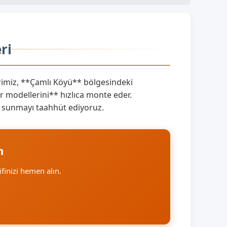
ri
imiz, **Çamlı Köyü** bölgesindeki
 modellerini** hızlıca monte eder.
ı** sunmayı taahhüt ediyoruz.
n
lifinizi hemen alın.