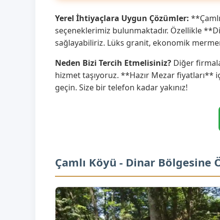
Yerel İhtiyaçlara Uygun Çözümler:
**Çamlı 
seçeneklerimiz bulunmaktadır. Özellikle **D
sağlayabiliriz. Lüks granit, ekonomik merme
Neden Bizi Tercih Etmelisiniz?
Diğer firmala
hizmet taşıyoruz. **Hazır Mezar fiyatları** i
geçin. Size bir telefon kadar yakınız!
Çamlı Köyü - Dinar Bölgesine 