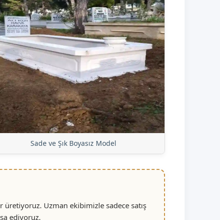
Sade ve Şık Boyasız Model
r üretiyoruz. Uzman ekibimizle sadece satış
nşa ediyoruz.