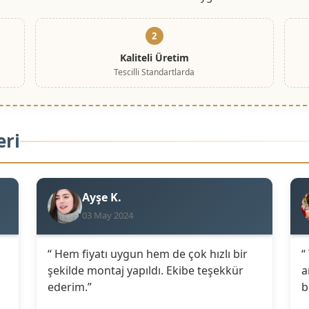
2
Kaliteli Üretim
Tescilli Standartlarda
eri
Ayşe K.
03 May 2024
“ Hem fiyatı uygun hem de çok hızlı bir
“
şekilde montaj yapıldı. Ekibe teşekkür
a
ederim.”
b