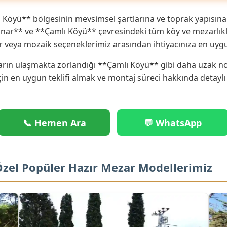
Köyü** bölgesinin mevsimsel şartlarına ve toprak yapısına
inar** ve **Çamlı Köyü** çevresindeki tüm köy ve mezarlıkla
r veya mozaik seçeneklerimiz arasından ihtiyacınıza en uyg
rın ulaşmakta zorlandığı **Çamlı Köyü** gibi daha uzak nokt
çin en uygun teklifi almak ve montaj süreci hakkında detaylı
📞 Hemen Ara
💬 WhatsApp
Özel Popüler Hazır Mezar Modellerimiz