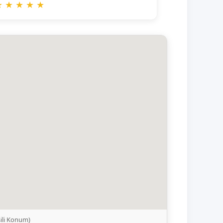
★
★
★
★
★
ili Konum)