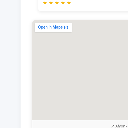
★
★
★
★
★
📍 Afyonk