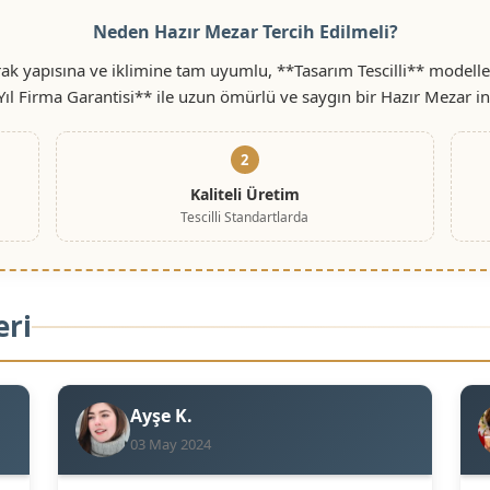
Neden Hazır Mezar Tercih Edilmeli?
ak yapısına ve iklimine tam uyumlu, **Tasarım Tescilli** modelle
Yıl Firma Garantisi** ile uzun ömürlü ve saygın bir Hazır Mezar i
2
Kaliteli Üretim
Tescilli Standartlarda
eri
Ayşe K.
03 May 2024