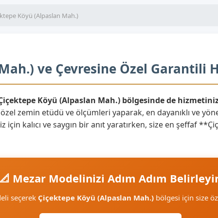
ktepe Köyü (Alpaslan Mah.)
Mah.) ve Çevresine Özel Garantili 
 Çiçektepe Köyü (Alpaslan Mah.) bölgesinde de hizmetiniz
 özel zemin etüdü ve ölçümleri yaparak, en dayanıklı ve yö
z için kalıcı ve saygın bir anıt yaratırken, size en şeffaf *
📐 Mezar Modelinizi Adım Adım Belirleyi
eli seçerek
Çiçektepe Köyü (Alpaslan Mah.)
bölgesi için size öz