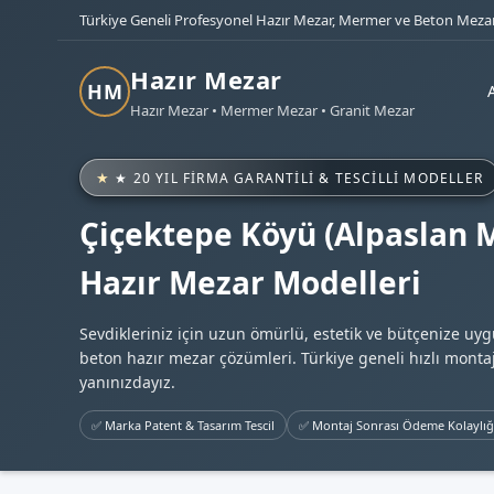
Türkiye Geneli Profesyonel Hazır Mezar, Mermer ve Beton Mezar
Hazır Mezar
HM
Hazır Mezar • Mermer Mezar • Granit Mezar
★ 20 YIL FIRMA GARANTILI & TESCILLI MODELLER
Çiçektepe Köyü (Alpaslan M
Hazır Mezar Modelleri
Sevdikleriniz için uzun ömürlü, estetik ve bütçenize uy
beton hazır mezar çözümleri. Türkiye geneli hızlı montaj
yanınızdayız.
✅ Marka Patent & Tasarım Tescil
✅ Montaj Sonrası Ödeme Kolaylığ