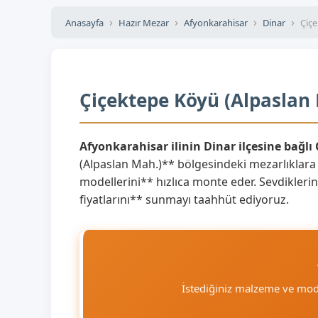
Anasayfa
Hazır Mezar
Afyonkarahisar
Dinar
Çiçe
Çiçektepe Köyü (Alpaslan 
Afyonkarahisar ilinin Dinar ilçesine bağlı
(Alpaslan Mah.)** bölgesindeki mezarlıklara
modellerini** hızlıca monte eder. Sevdiklerini
fiyatlarını** sunmayı taahhüt ediyoruz.
İstediğiniz malzeme ve mod