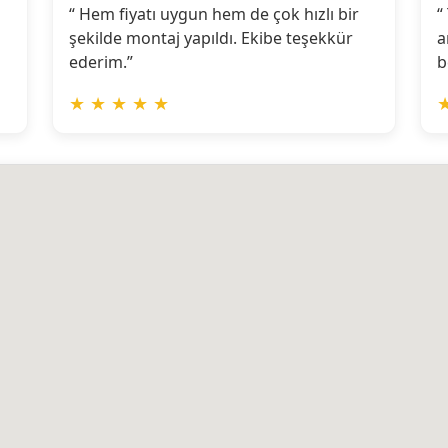
“ Hem fiyatı uygun hem de çok hızlı bir
“
şekilde montaj yapıldı. Ekibe teşekkür
a
ederim.”
b
★
★
★
★
★