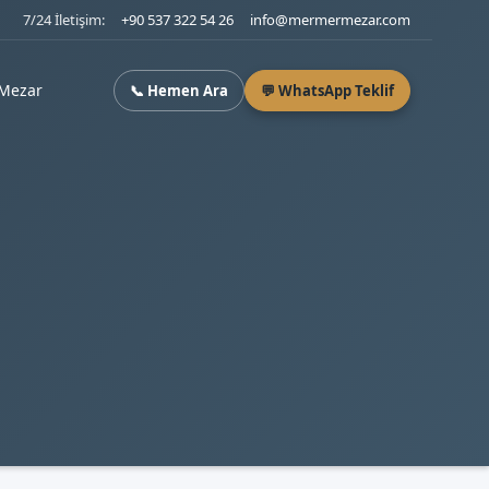
7/24 İletişim:
+90 537 322 54 26
info@mermermezar.com
Mezar
📞 Hemen Ara
💬 WhatsApp Teklif