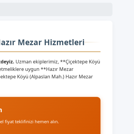
Hazır Mezar Hizmetleri
deyiz.
Uzman ekiplerimiz, **Çiçektepe Köyü
netmeliklere uygun **Hazır Mezar
*Çiçektepe Köyü (Alpaslan Mah.) Hazır Mezar
n
el fiyat teklifinizi hemen alın.