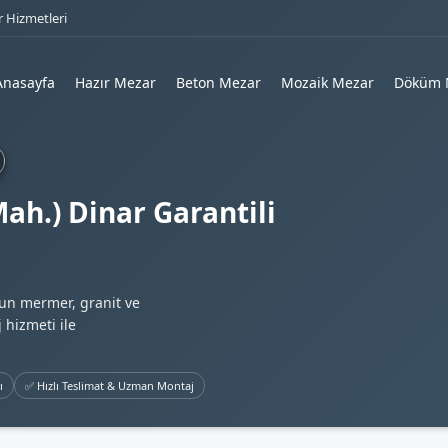
 Hizmetleri
Anasayfa
Hazır Mezar
Beton Mezar
Mozaik Mezar
Döküm 
ah.) Dinar Garantili
gun mermer, granit ve
 hizmeti ile
ı
✅ Hızlı Teslimat & Uzman Montaj