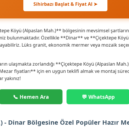
Sihirbazı Başlat & Fiyat Al ➤
epe Köyü (Alpaslan Mah.)** bölgesinin mevsimsel şartlarına
iz bulunmaktadır. Özellikle **Dinar** ve **Çiçektepe Köyü
ğlayabiliriz. Lüks granit, ekonomik mermer veya mozaik seçe
arın ulaşmakta zorlandığı **Çiçektepe Köyü (Alpaslan Mah.)*
 Mezar fiyatları** için en uygun teklifi almak ve montaj sür
ar yakınız!
📞 Hemen Ara
💬 WhatsApp
) - Dinar Bölgesine Özel Popüler Hazır M