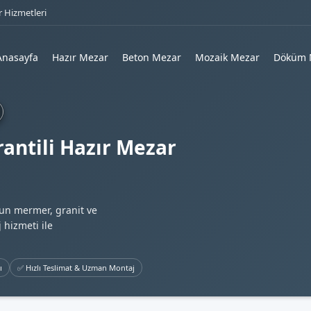
 Hizmetleri
Anasayfa
Hazır Mezar
Beton Mezar
Mozaik Mezar
Döküm 
antili Hazır Mezar
gun mermer, granit ve
 hizmeti ile
ı
✅ Hızlı Teslimat & Uzman Montaj