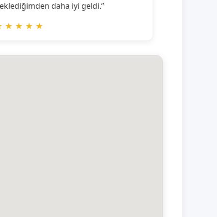
eklediğimden daha iyi geldi.”
★
★
★
★
★