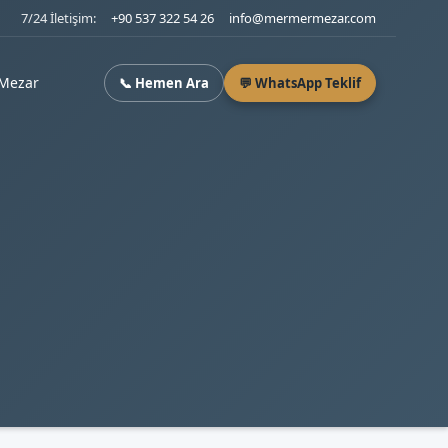
7/24 İletişim:
+90 537 322 54 26
info@mermermezar.com
Mezar
📞 Hemen Ara
💬 WhatsApp Teklif