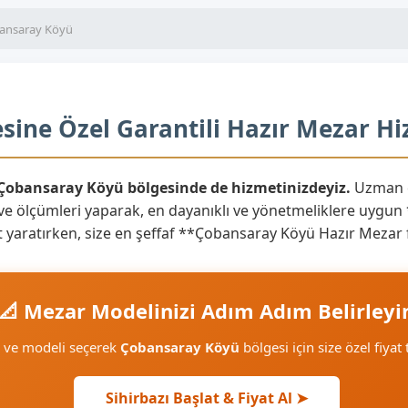
ansaray Köyü
ine Özel Garantili Hazır Mezar Hi
ı Çobansaray Köyü bölgesinde de hizmetinizdeyiz.
Uzman e
ve ölçümleri yaparak, en dayanıklı ve yönetmeliklere uygun
 anıt yaratırken, size en şeffaf **Çobansaray Köyü Hazır Mezar
📐 Mezar Modelinizi Adım Adım Belirleyi
e ve modeli seçerek
Çobansaray Köyü
bölgesi için size özel fiyat 
Sihirbazı Başlat & Fiyat Al ➤