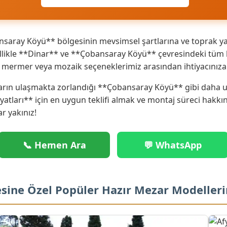
aray Köyü** bölgesinin mevsimsel şartlarına ve toprak yap
ikle **Dinar** ve **Çobansaray Köyü** çevresindeki tüm kö
ik mermer veya mozaik seçeneklerimiz arasından ihtiyacınız
arın ulaşmakta zorlandığı **Çobansaray Köyü** gibi daha uz
iyatları** için en uygun teklifi almak ve montaj süreci hakk
ar yakınız!
📞 Hemen Ara
💬 WhatsApp
sine Özel Popüler Hazır Mezar Modeller