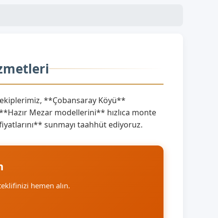
zmetleri
kiplerimiz, **Çobansaray Köyü**
 **Hazır Mezar modellerini** hızlıca monte
 fiyatlarını** sunmayı taahhüt ediyoruz.
n
teklifinizi hemen alın.