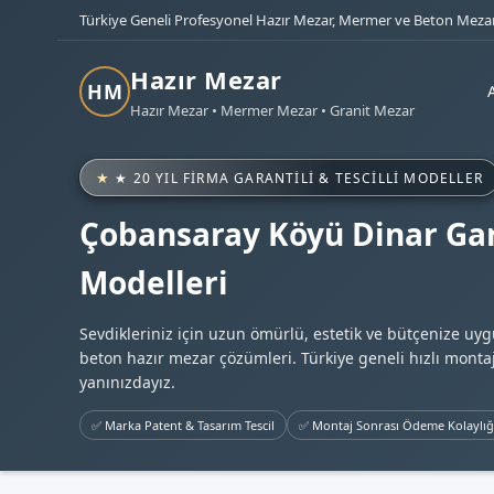
Türkiye Geneli Profesyonel Hazır Mezar, Mermer ve Beton Mezar
Hazır Mezar
HM
Hazır Mezar • Mermer Mezar • Granit Mezar
★ 20 YIL FIRMA GARANTILI & TESCILLI MODELLER
Çobansaray Köyü Dinar Gar
Modelleri
Sevdikleriniz için uzun ömürlü, estetik ve bütçenize uy
beton hazır mezar çözümleri. Türkiye geneli hızlı montaj
yanınızdayız.
✅ Marka Patent & Tasarım Tescil
✅ Montaj Sonrası Ödeme Kolaylığ