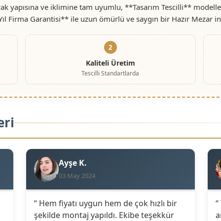
ak yapısına ve iklimine tam uyumlu, **Tasarım Tescilli** modelle
Yıl Firma Garantisi** ile uzun ömürlü ve saygın bir Hazır Mezar i
2
Kaliteli Üretim
Tescilli Standartlarda
eri
Ayşe K.
03 May 2024
“ Hem fiyatı uygun hem de çok hızlı bir
“
şekilde montaj yapıldı. Ekibe teşekkür
a