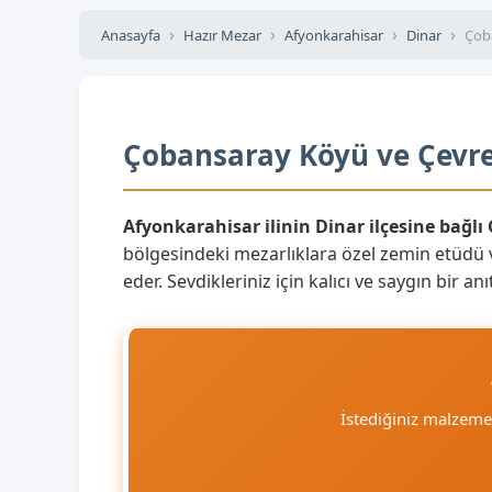
Anasayfa
Hazır Mezar
Afyonkarahisar
Dinar
Çob
Çobansaray Köyü ve Çevres
Afyonkarahisar ilinin Dinar ilçesine bağl
bölgesindeki mezarlıklara özel zemin etüdü 
eder. Sevdikleriniz için kalıcı ve saygın bir
İstediğiniz malzem