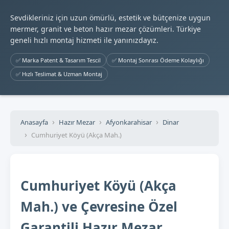
Sevdikleriniz için uzun ömürlü, estetik ve bütçenize uygun
mermer, granit ve beton hazır mezar çözümleri. Türkiye
geneli hızlı montaj hizmeti ile yanınızdayız.
✅ Marka Patent & Tasarım Tescil
✅ Montaj Sonrası Ödeme Kolaylığı
✅ Hızlı Teslimat & Uzman Montaj
Anasayfa
Hazır Mezar
Afyonkarahisar
Dinar
Cumhuriyet Köyü (Akça Mah.)
Cumhuriyet Köyü (Akça
Mah.) ve Çevresine Özel
Garantili Hazır Mezar