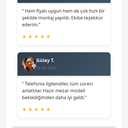
“ Hem fiyatı uygun hem de çok hızlı bir
şekilde montaj yapıldı. Ekibe teşekkür
ederim.”
★
★
★
★
★
Gülay T.
28 Apr 2025
“ Telefonla ilgilendiler, tüm süreci
anlattılar. Hazır mezar modeli
beklediğimden daha iyi geldi.”
★
★
★
★
★