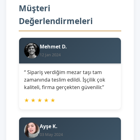
Müşteri
Değerlendirmeleri
Mehmet D.
12 Jan 2024
“ Sipariş verdiğim mezar taşı tam
zamanında teslim edildi. İşçilik çok
kaliteli, firma gerçekten güvenilir.”
★
★
★
★
★
Ayşe K.
03 May 2024