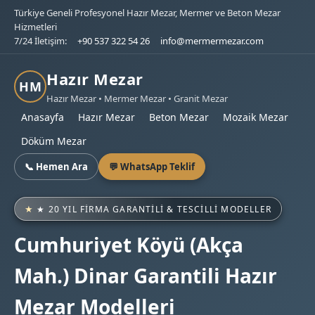
Türkiye Geneli Profesyonel Hazır Mezar, Mermer ve Beton Mezar
Hizmetleri
7/24 İletişim:
+90 537 322 54 26
info@mermermezar.com
Hazır Mezar
HM
Hazır Mezar • Mermer Mezar • Granit Mezar
Anasayfa
Hazır Mezar
Beton Mezar
Mozaik Mezar
Döküm Mezar
📞 Hemen Ara
💬 WhatsApp Teklif
★ 20 YIL FIRMA GARANTILI & TESCILLI MODELLER
Cumhuriyet Köyü (Akça
Mah.) Dinar Garantili Hazır
Mezar Modelleri