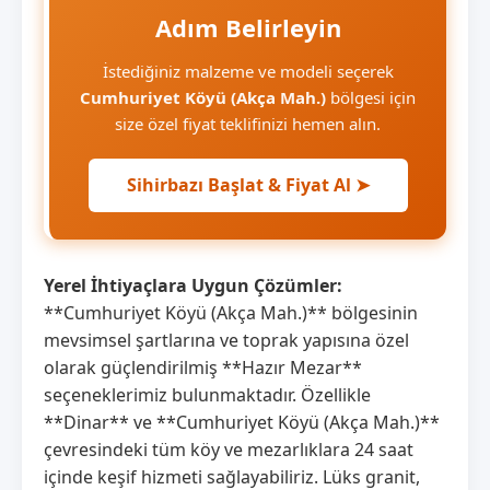
Adım Belirleyin
İstediğiniz malzeme ve modeli seçerek
Cumhuriyet Köyü (Akça Mah.)
bölgesi için
size özel fiyat teklifinizi hemen alın.
Sihirbazı Başlat & Fiyat Al ➤
Yerel İhtiyaçlara Uygun Çözümler:
**Cumhuriyet Köyü (Akça Mah.)** bölgesinin
mevsimsel şartlarına ve toprak yapısına özel
olarak güçlendirilmiş **Hazır Mezar**
seçeneklerimiz bulunmaktadır. Özellikle
**Dinar** ve **Cumhuriyet Köyü (Akça Mah.)**
çevresindeki tüm köy ve mezarlıklara 24 saat
içinde keşif hizmeti sağlayabiliriz. Lüks granit,