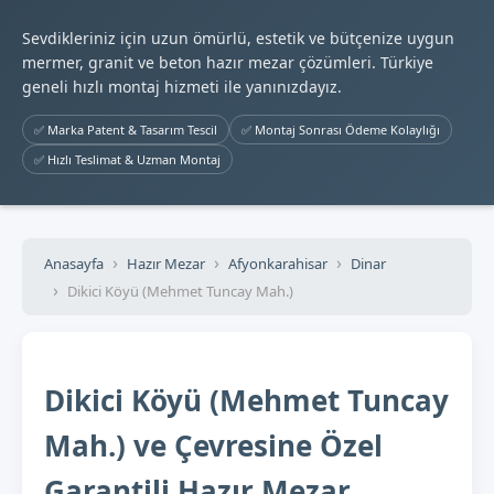
Sevdikleriniz için uzun ömürlü, estetik ve bütçenize uygun
mermer, granit ve beton hazır mezar çözümleri. Türkiye
geneli hızlı montaj hizmeti ile yanınızdayız.
✅ Marka Patent & Tasarım Tescil
✅ Montaj Sonrası Ödeme Kolaylığı
✅ Hızlı Teslimat & Uzman Montaj
Anasayfa
Hazır Mezar
Afyonkarahisar
Dinar
Dikici Köyü (Mehmet Tuncay Mah.)
Dikici Köyü (Mehmet Tuncay
Mah.) ve Çevresine Özel
Garantili Hazır Mezar