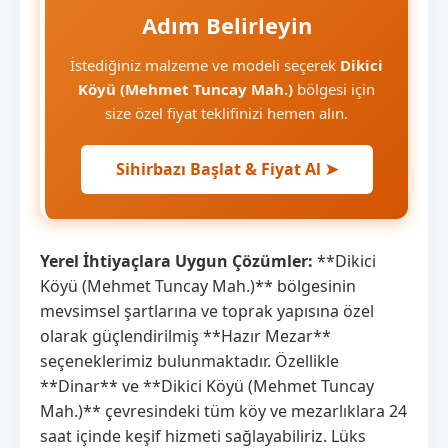
Adım Belirleyin
İstediğiniz malzeme ve modeli seçerek
Dikici
Köyü (Mehmet Tuncay Mah.)
bölgesi için
size özel fiyat teklifinizi hemen alın.
Sihirbazı Başlat & Fiyat Al ➤
Yerel İhtiyaçlara Uygun Çözümler:
**Dikici
Köyü (Mehmet Tuncay Mah.)** bölgesinin
mevsimsel şartlarına ve toprak yapısına özel
olarak güçlendirilmiş **Hazır Mezar**
seçeneklerimiz bulunmaktadır. Özellikle
**Dinar** ve **Dikici Köyü (Mehmet Tuncay
Mah.)** çevresindeki tüm köy ve mezarlıklara 24
saat içinde keşif hizmeti sağlayabiliriz. Lüks