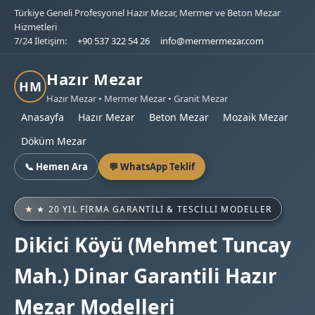
Türkiye Geneli Profesyonel Hazır Mezar, Mermer ve Beton Mezar
Hizmetleri
7/24 İletişim:
+90 537 322 54 26
info@mermermezar.com
Hazır Mezar
HM
Hazır Mezar • Mermer Mezar • Granit Mezar
Anasayfa
Hazır Mezar
Beton Mezar
Mozaik Mezar
Döküm Mezar
📞 Hemen Ara
💬 WhatsApp Teklif
★ 20 YIL FIRMA GARANTILI & TESCILLI MODELLER
Dikici Köyü (Mehmet Tuncay
Mah.) Dinar Garantili Hazır
Mezar Modelleri