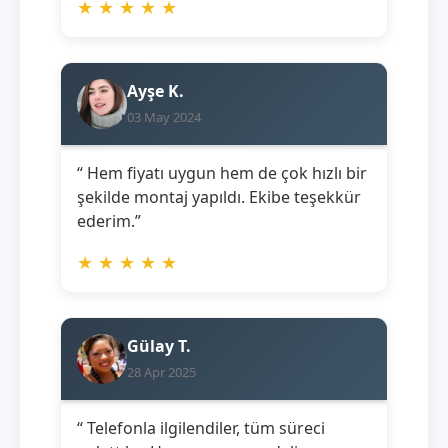
★
★
★
★
★
Ayşe K.
03 May 2024
“ Hem fiyatı uygun hem de çok hızlı bir
şekilde montaj yapıldı. Ekibe teşekkür
ederim.”
★
★
★
★
★
Gülay T.
28 Apr 2025
“ Telefonla ilgilendiler, tüm süreci