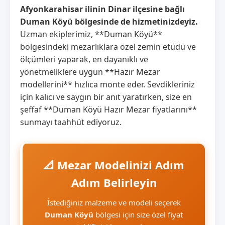
Afyonkarahisar ilinin Dinar ilçesine bağlı
Duman Köyü bölgesinde de hizmetinizdeyiz.
Uzman ekiplerimiz, **Duman Köyü**
bölgesindeki mezarlıklara özel zemin etüdü ve
ölçümleri yaparak, en dayanıklı ve
yönetmeliklere uygun **Hazır Mezar
modellerini** hızlıca monte eder. Sevdikleriniz
için kalıcı ve saygın bir anıt yaratırken, size en
şeffaf **Duman Köyü Hazır Mezar fiyatlarını**
sunmayı taahhüt ediyoruz.
📐 Mezar Modelinizi Adım
Adım Belirleyin
İstediğiniz malzeme ve modeli seçerek
Duman Köyü
bölgesi için size özel fiyat