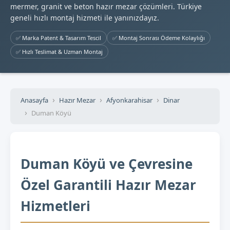
mermer, granit ve beton hazır mezar çözümleri. Türkiye
geneli hızlı montaj hizmeti ile yanınızdayız.
✅ Marka Patent & Tasarım Tescil
✅ Montaj Sonrası Ödeme Kolaylığı
✅ Hızlı Teslimat & Uzman Montaj
Anasayfa
Hazır Mezar
Afyonkarahisar
Dinar
Duman Köyü
Duman Köyü ve Çevresine
Özel Garantili Hazır Mezar
Hizmetleri