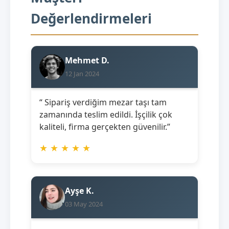
Değerlendirmeleri
Mehmet D.
12 Jan 2024
“ Sipariş verdiğim mezar taşı tam
zamanında teslim edildi. İşçilik çok
kaliteli, firma gerçekten güvenilir.”
★
★
★
★
★
Ayşe K.
03 May 2024