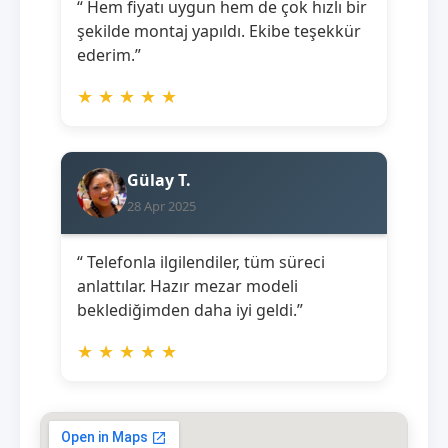
“ Hem fiyatı uygun hem de çok hızlı bir
şekilde montaj yapıldı. Ekibe teşekkür
ederim.”
★
★
★
★
★
Gülay T.
28 Apr 2025
“ Telefonla ilgilendiler, tüm süreci
anlattılar. Hazır mezar modeli
beklediğimden daha iyi geldi.”
★
★
★
★
★