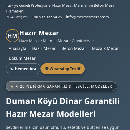
Türkiye Geneli Profesyonel Hazır Mezar, Mermer ve Beton Mezar
Hizmetleri
7/24 İletişim:
+90 537 322 54 26
info@mermermezar.com
Hazır Mezar
HM
Hazır Mezar • Mermer Mezar • Granit Mezar
Anasayfa
Hazır Mezar
Beton Mezar
Mozaik Mezar
Döküm Mezar
📞 Hemen Ara
💬 WhatsApp Teklif
★ 20 YIL FIRMA GARANTILI & TESCILLI MODELLER
Duman Köyü Dinar Garantili
Hazır Mezar Modelleri
Sevdikleriniz için uzun ömürlü, estetik ve bütçenize uygun