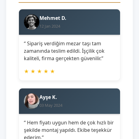
Mehmet D.
12 Jan 2024
“ Sipariş verdiğim mezar taşı tam
zamanında teslim edildi. İşçilik çok
kaliteli, firma gerçekten güvenilir.”
★
★
★
★
★
Ayşe K.
03 May 2024
“ Hem fiyatı uygun hem de çok hızlı bir
şekilde montaj yapıldı. Ekibe teşekkür
ederim.”