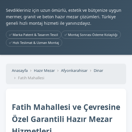
Sevdikleriniz için uzun ömürlü, estetik ve bütçenize uygun
mermer, granit ve beton hazır mezar çözümleri. Türkiye
geneli hızlı montaj hizmeti ile yanınızdayız.
✅ Marka Patent & Tasarım Tescil
✅ Montaj Sonrası Ödeme Kolaylığı
✅ Hızlı Teslimat & Uzman Montaj
Anasayfa
Hazır Mezar
Afyonkarahisar
Dinar
Fatih Mahallesi
Fatih Mahallesi ve Çevresine
Özel Garantili Hazır Mezar
Hizmetleri