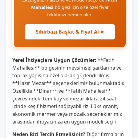
Mahallesi
bölgesi için size özel fiyat
teklifinizi hemen alın.
Sihirbazı Başlat & Fiyat Al ➤
Yerel İhtiyaçlara Uygun Çözümler:
**Fatih
Mahallesi** bölgesinin mevsimsel şartlarına ve
toprak yapısına özel olarak güçlendirilmiş
**Hazır Mezar** seçeneklerimiz bulunmaktadır.
Özellikle **Dinar** ve **Fatih Mahallesi**
çevresindeki tüm köy ve mezarlıklara 24 saat
içinde keşif hizmeti sağlayabiliriz. Lüks granit,
ekonomik mermer veya mozaik seçeneklerimiz
arasından ihtiyacınıza en uygun modeli seçin.
Neden Bizi Tercih Etmelisiniz?
Diğer firmaların