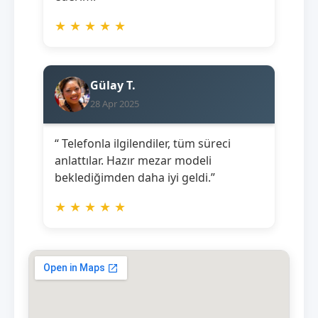
★
★
★
★
★
Gülay T.
28 Apr 2025
“ Telefonla ilgilendiler, tüm süreci
anlattılar. Hazır mezar modeli
beklediğimden daha iyi geldi.”
★
★
★
★
★