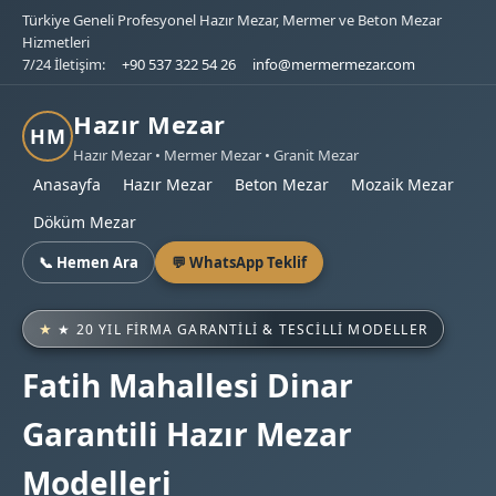
Türkiye Geneli Profesyonel Hazır Mezar, Mermer ve Beton Mezar
Hizmetleri
7/24 İletişim:
+90 537 322 54 26
info@mermermezar.com
Hazır Mezar
HM
Hazır Mezar • Mermer Mezar • Granit Mezar
Anasayfa
Hazır Mezar
Beton Mezar
Mozaik Mezar
Döküm Mezar
📞 Hemen Ara
💬 WhatsApp Teklif
★ 20 YIL FIRMA GARANTILI & TESCILLI MODELLER
Fatih Mahallesi Dinar
Garantili Hazır Mezar
Modelleri