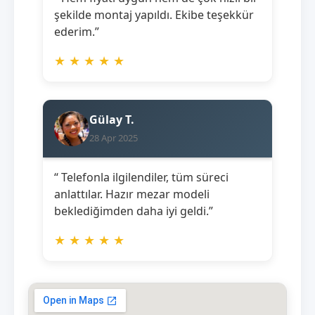
şekilde montaj yapıldı. Ekibe teşekkür
ederim.”
★
★
★
★
★
Gülay T.
28 Apr 2025
“ Telefonla ilgilendiler, tüm süreci
anlattılar. Hazır mezar modeli
beklediğimden daha iyi geldi.”
★
★
★
★
★