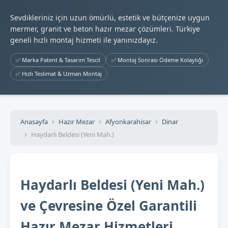
Sevdikleriniz için uzun ömürlü, estetik ve bütçenize uygun
mermer, granit ve beton hazır mezar çözümleri. Türkiye
geneli hızlı montaj hizmeti ile yanınızdayız.
✅ Marka Patent & Tasarım Tescil
✅ Montaj Sonrası Ödeme Kolaylığı
✅ Hızlı Teslimat & Uzman Montaj
Anasayfa
Hazır Mezar
Afyonkarahisar
Dinar
Haydarlı Beldesi (Yeni Mah.)
Haydarlı Beldesi (Yeni Mah.)
ve Çevresine Özel Garantili
Hazır Mezar Hizmetleri