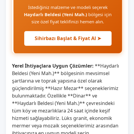
İstediğiniz malzeme ve modeli seçerek
Haydarlı Beldesi (Yeni Mah.)
bölgesi için
size özel fiyat teklifinizi hemen alın.
Sihirbazı Başlat & Fiyat Al ➤
Yerel İhtiyaçlara Uygun Çözümler:
**Haydarlı
Beldesi (Yeni Mah.)** bölgesinin mevsimsel
şartlarına ve toprak yapısına özel olarak
güçlendirilmiş **Hazır Mezar** seçeneklerimiz
bulunmaktadır. Özellikle **Dinar** ve
**Haydarlı Beldesi (Yeni Mah.)** çevresindeki
tüm köy ve mezarlıklara 24 saat içinde keşif
hizmeti sağlayabiliriz. Lüks granit, ekonomik
mermer veya mozaik seçeneklerimiz arasından
ihtiyacınıza en uygun modeli seçin.