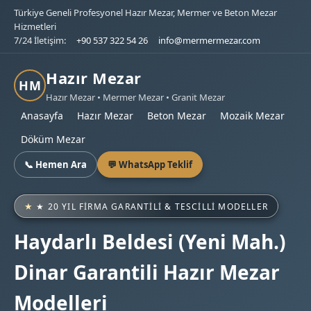
Türkiye Geneli Profesyonel Hazır Mezar, Mermer ve Beton Mezar
Hizmetleri
7/24 İletişim:
+90 537 322 54 26
info@mermermezar.com
Hazır Mezar
HM
Hazır Mezar • Mermer Mezar • Granit Mezar
Anasayfa
Hazır Mezar
Beton Mezar
Mozaik Mezar
Döküm Mezar
📞 Hemen Ara
💬 WhatsApp Teklif
★ 20 YIL FIRMA GARANTILI & TESCILLI MODELLER
Haydarlı Beldesi (Yeni Mah.)
Dinar Garantili Hazır Mezar
Modelleri