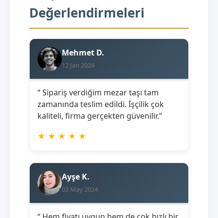
Değerlendirmeleri
Mehmet D.
12 Jan 2024
“ Sipariş verdiğim mezar taşı tam
zamanında teslim edildi. İşçilik çok
kaliteli, firma gerçekten güvenilir.”
★
★
★
★
★
Ayşe K.
03 May 2024
“ Hem fiyatı uygun hem de çok hızlı bir