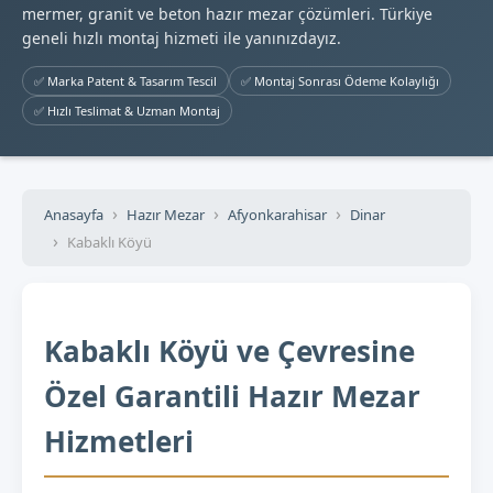
mermer, granit ve beton hazır mezar çözümleri. Türkiye
geneli hızlı montaj hizmeti ile yanınızdayız.
✅ Marka Patent & Tasarım Tescil
✅ Montaj Sonrası Ödeme Kolaylığı
✅ Hızlı Teslimat & Uzman Montaj
Anasayfa
Hazır Mezar
Afyonkarahisar
Dinar
Kabaklı Köyü
Kabaklı Köyü ve Çevresine
Özel Garantili Hazır Mezar
Hizmetleri