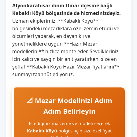
Afyonkarahisar ilinin Dinar ilçesine bağlı
Kabaklı Köyü bölgesinde de hizmetinizdeyiz.
Uzman ekiplerimiz, **Kabaklı Köyü**
bölgesindeki mezarlıklara özel zemin etüdü ve
ölçümleri yaparak, en dayanıklı ve
yönetmeliklere uygun **Hazır Mezar
modellerini** hızlıca monte eder. Sevdikleriniz
için kalıcı ve saygın bir anıt yaratırken, size en
şeffaf **Kabaklı Köyü Hazır Mezar fiyatlarını**
sunmayı taahhüt ediyoruz.
📐 Mezar Modelinizi Adım
Adım Belirleyin
İstediğiniz malzeme ve modeli seçerek
Kabaklı Köyü
bölgesi için size özel fiyat