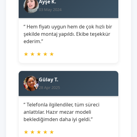
Ayşe K.
03 May 2024
“ Hem fiyatı uygun hem de çok hızlı bir
şekilde montaj yapıldı. Ekibe teşekkür
ederim.”
★
★
★
★
★
Gülay T.
28 Apr 2025
“ Telefonla ilgilendiler, tüm süreci
anlattılar. Hazır mezar modeli
beklediğimden daha iyi geldi.”
★
★
★
★
★