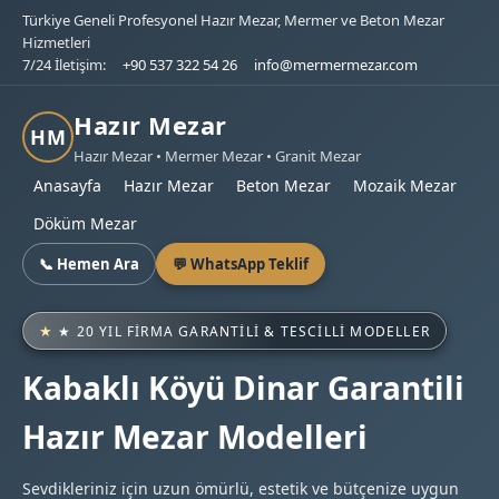
Türkiye Geneli Profesyonel Hazır Mezar, Mermer ve Beton Mezar
Hizmetleri
7/24 İletişim:
+90 537 322 54 26
info@mermermezar.com
Hazır Mezar
HM
Hazır Mezar • Mermer Mezar • Granit Mezar
Anasayfa
Hazır Mezar
Beton Mezar
Mozaik Mezar
Döküm Mezar
📞 Hemen Ara
💬 WhatsApp Teklif
★ 20 YIL FIRMA GARANTILI & TESCILLI MODELLER
Kabaklı Köyü Dinar Garantili
Hazır Mezar Modelleri
Sevdikleriniz için uzun ömürlü, estetik ve bütçenize uygun