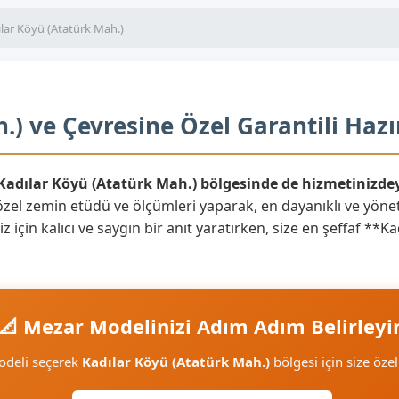
lar Köyü (Atatürk Mah.)
.) ve Çevresine Özel Garantili Haz
 Kadılar Köyü (Atatürk Mah.) bölgesinde de hizmetinizdey
özel zemin etüdü ve ölçümleri yaparak, en dayanıklı ve yön
z için kalıcı ve saygın bir anıt yaratırken, size en şeffaf **
📐 Mezar Modelinizi Adım Adım Belirleyi
odeli seçerek
Kadılar Köyü (Atatürk Mah.)
bölgesi için size özel