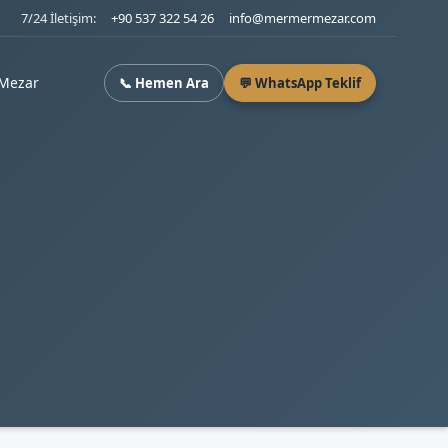
7/24 İletişim:
+90 537 322 54 26
info@mermermezar.com
Mezar
📞 Hemen Ara
💬 WhatsApp Teklif