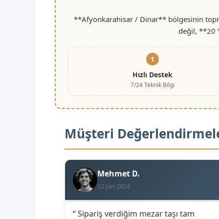
**Afyonkarahisar / Dinar** bölgesinin topr
değil, **20 
1
Hızlı Destek
7/24 Teknik Bilgi
Müşteri Değerlendirmel
Mehmet D.
12 Jan 2024
“ Sipariş verdiğim mezar taşı tam