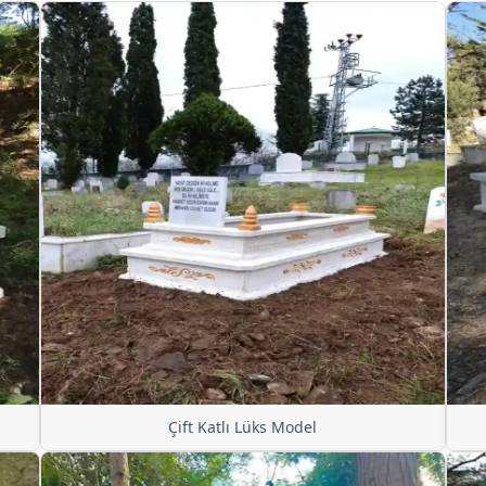
Çift Katlı Lüks Model