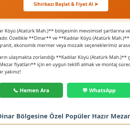
Sihirbazı Başlat & Fiyat Al ➤
r Köyü (Atatürk Mah.)** bölgesinin mevsimsel şartlarına ve
r. Özellikle **Dinar** ve **Kadılar Köyü (Atatürk Mah.)**
ks granit, ekonomik mermer veya mozaik seçeneklerimiz arası
arın ulaşmakta zorlandığı **Kadılar Köyü (Atatürk Mah.)** g
 Mezar fiyatları** için en uygun teklifi almak ve montaj sür
ar yakınız!
📞 Hemen Ara
💬 WhatsApp
 Dinar Bölgesine Özel Popüler Hazır Meza