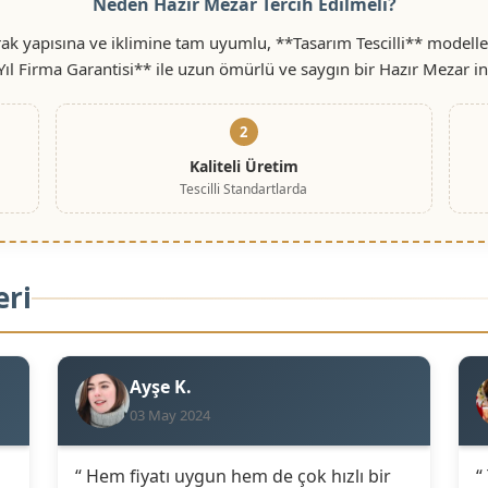
Neden Hazır Mezar Tercih Edilmeli?
ak yapısına ve iklimine tam uyumlu, **Tasarım Tescilli** modelle
Yıl Firma Garantisi** ile uzun ömürlü ve saygın bir Hazır Mezar i
2
Kaliteli Üretim
Tescilli Standartlarda
eri
Ayşe K.
03 May 2024
“ Hem fiyatı uygun hem de çok hızlı bir
“