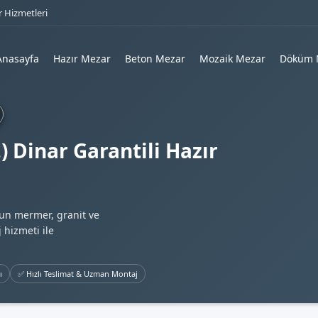
 Hizmetleri
Anasayfa
Hazır Mezar
Beton Mezar
Mozaik Mezar
Döküm 
) Dinar Garantili Hazır
gun mermer, granit ve
 hizmeti ile
ı
✅ Hızlı Teslimat & Uzman Montaj