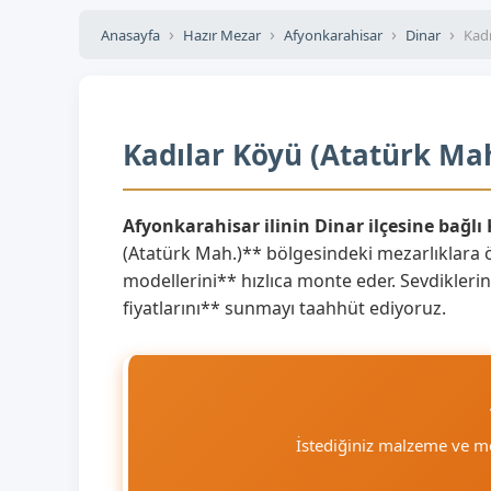
Anasayfa
Hazır Mezar
Afyonkarahisar
Dinar
Kadı
Kadılar Köyü (Atatürk Mah
Afyonkarahisar ilinin Dinar ilçesine bağlı
(Atatürk Mah.)** bölgesindeki mezarlıklara 
modellerini** hızlıca monte eder. Sevdiklerini
fiyatlarını** sunmayı taahhüt ediyoruz.
İstediğiniz malzeme ve m