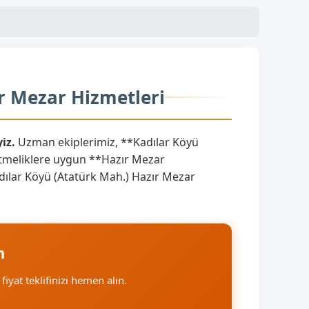
ır Mezar Hizmetleri
iz.
Uzman ekiplerimiz, **Kadılar Köyü
etmeliklere uygun **Hazır Mezar
Kadılar Köyü (Atatürk Mah.) Hazır Mezar
n
 fiyat teklifinizi hemen alın.