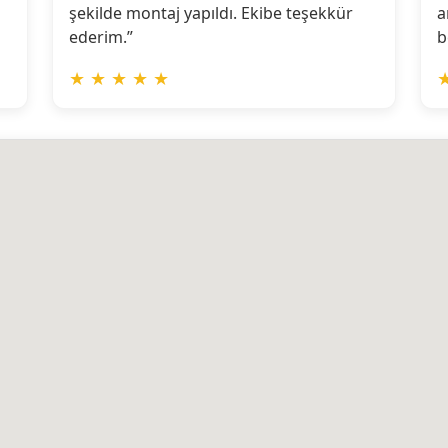
şekilde montaj yapıldı. Ekibe teşekkür
a
ederim.”
b
★
★
★
★
★