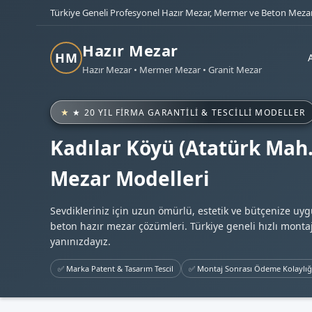
Türkiye Geneli Profesyonel Hazır Mezar, Mermer ve Beton Mezar
Hazır Mezar
HM
Hazır Mezar • Mermer Mezar • Granit Mezar
★ 20 YIL FIRMA GARANTILI & TESCILLI MODELLER
Kadılar Köyü (Atatürk Mah.
Mezar Modelleri
Sevdikleriniz için uzun ömürlü, estetik ve bütçenize uy
beton hazır mezar çözümleri. Türkiye geneli hızlı montaj
yanınızdayız.
✅ Marka Patent & Tasarım Tescil
✅ Montaj Sonrası Ödeme Kolaylığ