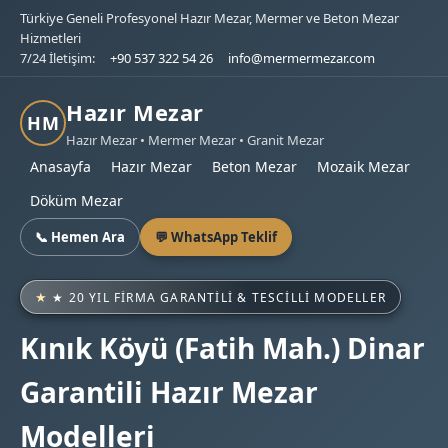
Türkiye Geneli Profesyonel Hazır Mezar, Mermer ve Beton Mezar
Hizmetleri
7/24 İletişim:
+90 537 322 54 26
info@mermermezar.com
Hazır Mezar
HM
Hazır Mezar • Mermer Mezar • Granit Mezar
Anasayfa
Hazır Mezar
Beton Mezar
Mozaik Mezar
Döküm Mezar
📞 Hemen Ara
💬 WhatsApp Teklif
★ 20 YIL FIRMA GARANTILI & TESCILLI MODELLER
Kınık Köyü (Fatih Mah.) Dinar
Garantili Hazır Mezar
Modelleri