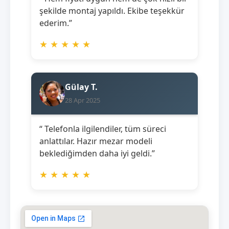
şekilde montaj yapıldı. Ekibe teşekkür
ederim.”
★
★
★
★
★
Gülay T.
28 Apr 2025
“ Telefonla ilgilendiler, tüm süreci
anlattılar. Hazır mezar modeli
beklediğimden daha iyi geldi.”
★
★
★
★
★