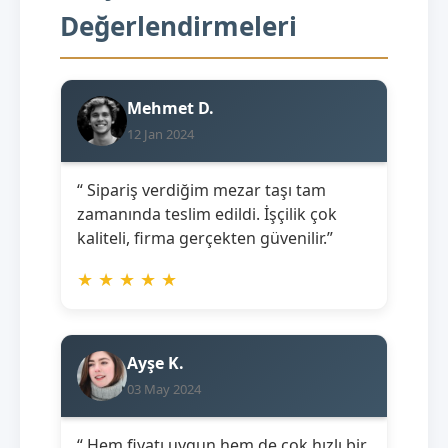
Değerlendirmeleri
Mehmet D.
12 Jan 2024
“ Sipariş verdiğim mezar taşı tam
zamanında teslim edildi. İşçilik çok
kaliteli, firma gerçekten güvenilir.”
★
★
★
★
★
Ayşe K.
03 May 2024
“ Hem fiyatı uygun hem de çok hızlı bir