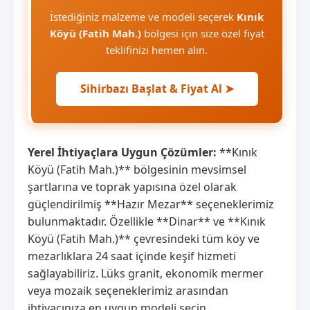
İstediğiniz malzeme ve modeli seçerek
Kınık
Köyü (Fatih Mah.)
bölgesi için size özel fiyat
teklifinizi hemen alın.
Sihirbazı Başlat & Fiyat Al ➤
Yerel İhtiyaçlara Uygun Çözümler:
**Kınık
Köyü (Fatih Mah.)** bölgesinin mevsimsel
şartlarına ve toprak yapısına özel olarak
güçlendirilmiş **Hazır Mezar** seçeneklerimiz
bulunmaktadır. Özellikle **Dinar** ve **Kınık
Köyü (Fatih Mah.)** çevresindeki tüm köy ve
mezarlıklara 24 saat içinde keşif hizmeti
sağlayabiliriz. Lüks granit, ekonomik mermer
veya mozaik seçeneklerimiz arasından
ihtiyacınıza en uygun modeli seçin.