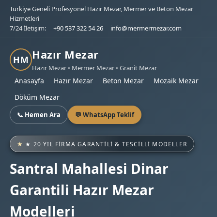
Türkiye Geneli Profesyonel Hazır Mezar, Mermer ve Beton Mezar
Hizmetleri
7/24 İletişim:
+90 537 322 54 26
info@mermermezar.com
Hazır Mezar
HM
Hazır Mezar • Mermer Mezar • Granit Mezar
Anasayfa
Hazır Mezar
Beton Mezar
Mozaik Mezar
Döküm Mezar
📞 Hemen Ara
💬 WhatsApp Teklif
★ 20 YIL FIRMA GARANTILI & TESCILLI MODELLER
Santral Mahallesi Dinar
Garantili Hazır Mezar
Modelleri