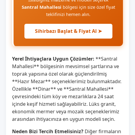
Santral Mahallesi
bölgesi için size özel fiyat
teklifinizi hemen alın.
Sihirbazı Başlat & Fiyat Al ➤
Yerel İhtiyaçlara Uygun Çözümler:
**Santral
Mahallesi** bölgesinin mevsimsel şartlarına ve
toprak yapısına özel olarak güçlendirilmiş
**Hazır Mezar** seçeneklerimiz bulunmaktadır.
Özellikle **Dinar** ve **Santral Mahallesi**
çevresindeki tüm köy ve mezarlıklara 24 saat
içinde keşif hizmeti sağlayabiliriz. Lüks granit,
ekonomik mermer veya mozaik seçeneklerimiz
arasından ihtiyacınıza en uygun modeli seçin.
Neden Bizi Tercih Etmelisiniz?
Diğer firmaların