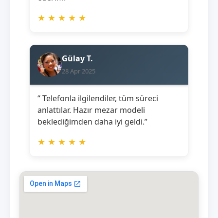
★
★
★
★
★
Gülay T.
28 Apr 2025
“ Telefonla ilgilendiler, tüm süreci
anlattılar. Hazır mezar modeli
beklediğimden daha iyi geldi.”
★
★
★
★
★