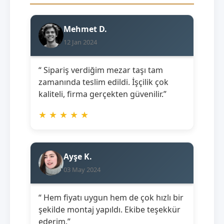
Mehmet D.
12 Jan 2024
“ Sipariş verdiğim mezar taşı tam
zamanında teslim edildi. İşçilik çok
kaliteli, firma gerçekten güvenilir.”
★
★
★
★
★
Ayşe K.
03 May 2024
“ Hem fiyatı uygun hem de çok hızlı bir
şekilde montaj yapıldı. Ekibe teşekkür
ederim.”